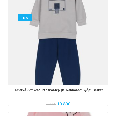
-40%
Παιδικό Σετ Φόρμα / Φούτερ με Κουκούλα Αγόρι Basket
Original
Current
10.80
€
18.00
€
price
price
was:
is:
18.00€.
10.80€.