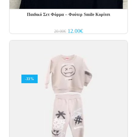
Παιδικό Σετ Φόρμα – Φούτερ Smile Κορίτσι
Original
Current
12.00
€
20.00
€
price
price
was:
is:
20.00€.
12.00€.
-33%