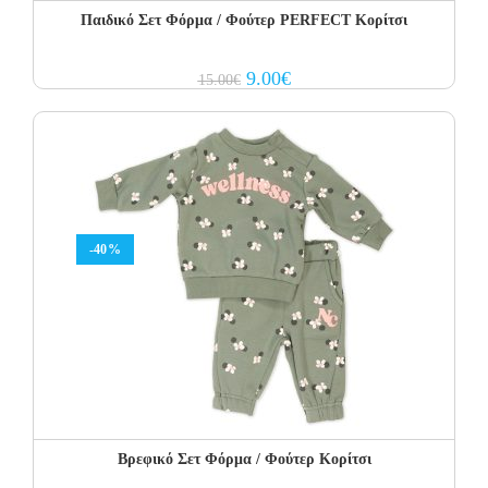
Παιδικό Σετ Φόρμα / Φούτερ PERFECT Kορίτσι
Original
Current
9.00
€
15.00
€
price
price
was:
is:
15.00€.
9.00€.
-40%
Βρεφικό Σετ Φόρμα / Φούτερ Κορίτσι