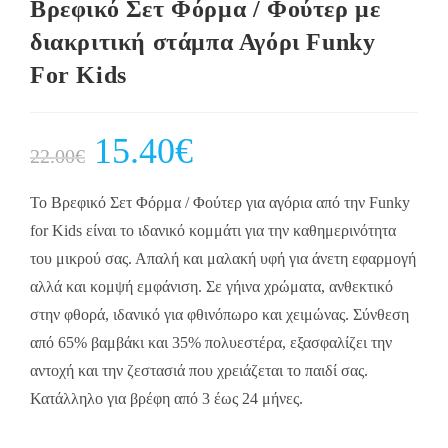
Βρεφικό Σετ Φόρμα / Φούτερ με
διακριτική στάμπα Αγόρι Funky
For Kids
Original
15.40
€
Current
22.00
€
price
price
was:
is:
22.00€.
15.40€.
Το Βρεφικό Σετ Φόρμα / Φούτερ για αγόρια από την Funky
for Kids είναι το ιδανικό κομμάτι για την καθημερινότητα
του μικρού σας. Απαλή και μαλακή υφή για άνετη εφαρμογή
αλλά και κομψή εμφάνιση. Σε γήινα χρώματα, ανθεκτικό
στην φθορά, ιδανικό για φθινόπωρο και χειμώνας. Σύνθεση
από 65% βαμβάκι και 35% πολυεστέρα, εξασφαλίζει την
αντοχή και την ζεστασιά που χρειάζεται το παιδί σας.
Κατάλληλο για βρέφη από 3 έως 24 μήνες.