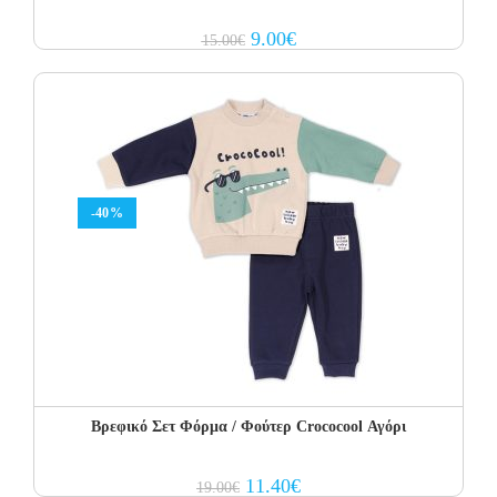
Original
Current
9.00
€
15.00
€
price
price
was:
is:
15.00€.
9.00€.
-40%
Βρεφικό Σετ Φόρμα / Φούτερ Crococool Αγόρι
Original
Current
11.40
€
19.00
€