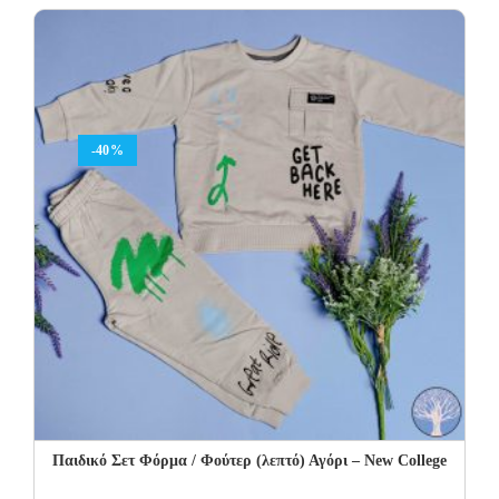
was:
is:
29.00€.
17.40€.
-40%
Παιδικό Σετ Φόρμα / Φούτερ (λεπτό) Αγόρι – New College