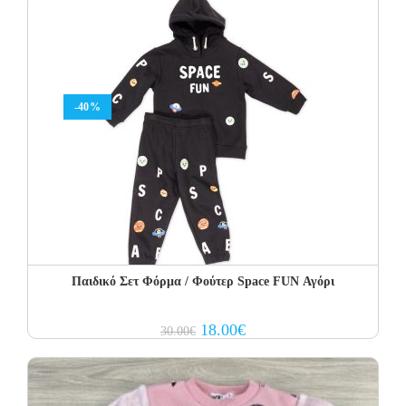
-40%
Παιδικό Σετ Φόρμα / Φούτερ Space FUN Αγόρι
Original
Current
18.00
€
30.00
€
price
price
was:
is:
30.00€.
18.00€.