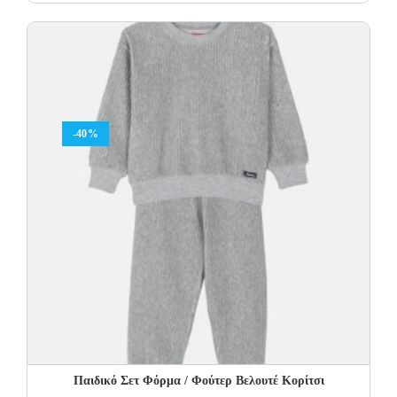
price
price
was:
is:
23.00€.
13.80€.
-40%
Παιδικό Σετ Φόρμα / Φούτερ Βελουτέ Κορίτσι