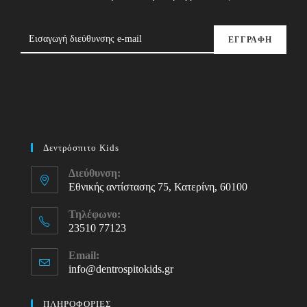
ΕΓΓΡΑΦΗ
Δεντρόσπιτο Kids
Διεύθυνση:
Εθνικής αντίστασης 75, Κατερίνη, 60100
Τηλέφωνο:
23510 77123
Opens
Email:
in
info@dentrospitokids.gr
Opens
your
in
your
application
ΠΛΗΡΟΦΟΡΙΕΣ
application