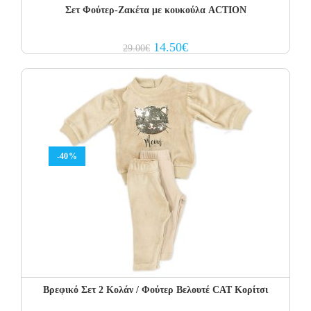
Σετ Φoύτερ-Ζακέτα με κουκούλα ACTION
Original
Current
14.50
€
29.00
€
price
price
was:
is:
29.00€.
14.50€.
-40%
Βρεφικό Σετ 2 Κολάν / Φούτερ Βελουτέ CAT Κορίτσι