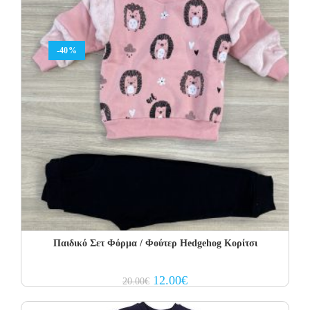
-40%
Παιδικό Σετ Φόρμα / Φούτερ Hedgehog Κορίτσι
Original
Current
12.00
€
20.00
€
price
price
was:
is:
20.00€.
12.00€.