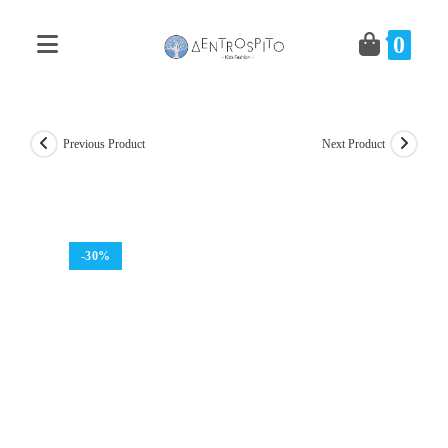
Skip
to
0
content
Previous Product
Next Product
-30%