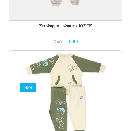
Σετ Φόρμα – Φούτερ JOYCE
Original
Current
10.00
€
15.00
€
price
price
was:
is:
15.00€.
10.00€.
-40%