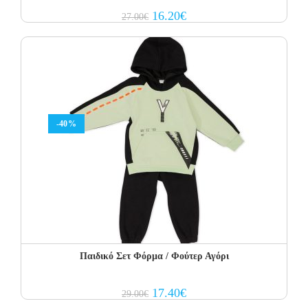
Original
Current
16.20
€
27.00
€
price
price
was:
is:
27.00€.
16.20€.
-40%
Παιδικό Σετ Φόρμα / Φούτερ Αγόρι
Original
Current
17.40
€
29.00
€
price
price