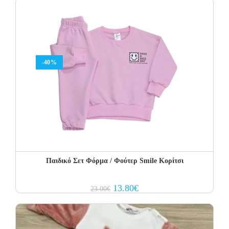
-40%
Παιδικό Σετ Φόρμα / Φούτερ Smile Κορίτσι
Original
Current
13.80
€
23.00
€
price
price
was:
is:
23.00€.
13.80€.