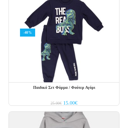
-40%
Παιδικό Σετ Φόρμα / Φούτερ Αγόρι
Original
Current
15.00
€
25.00
€
price
price
was:
is:
25.00€.
15.00€.