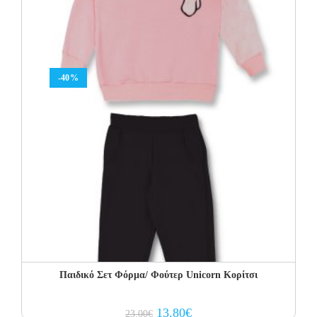
-40%
Παιδικό Σετ Φόρμα/ Φούτερ Unicorn Κορίτσι
Original
Current
13.80
€
23.00
€