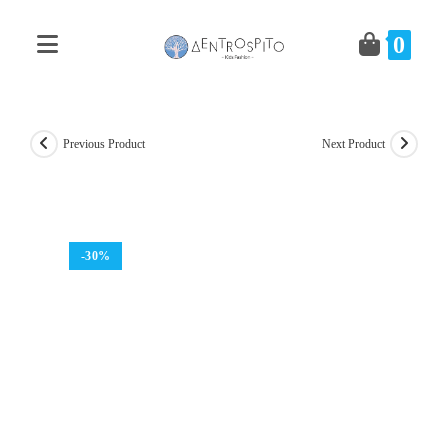
Skip
to
0
content
Previous Product
Next Product
-30%