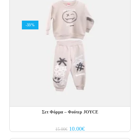
-33%
Σετ Φόρμα – Φούτερ JOYCE
Original
Current
10.00
€
15.00
€
price
price
was:
is: