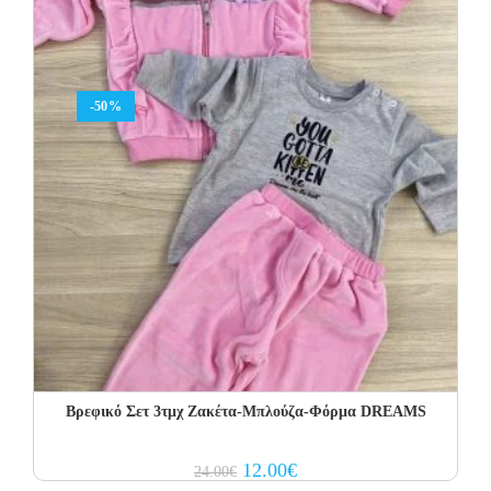
-50%
Βρεφικό Σετ 3τμχ Ζακέτα-Μπλούζα-Φόρμα DREAMS
Original
Current
12.00
€
24.00
€
price
price