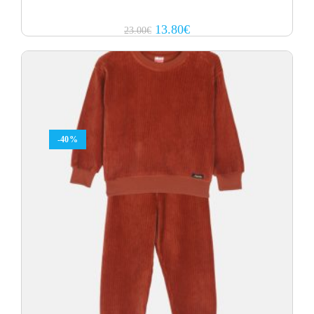
Original
Current
13.80
€
23.00
€
price
price
was:
is:
23.00€.
13.80€.
-40%