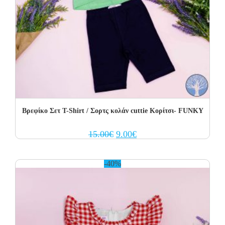
Βρεφίκο Σετ Τ-Shirt / Σορτς κολάν cuttie Κορίτσι- FUNKY
Original
Current
15.00
€
9.00
€
price
price
was:
is:
15.00€.
9.00€.
-40%