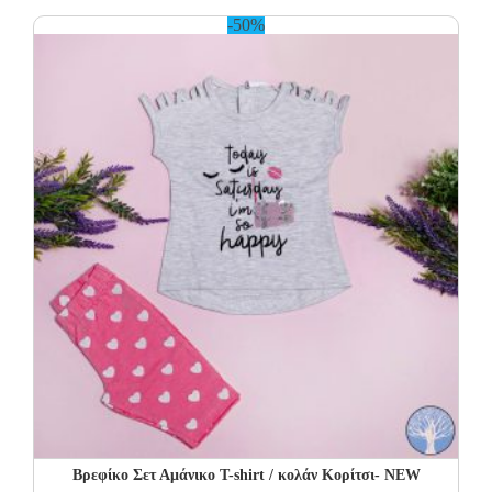
13.00€.
6.50€.
-50%
Βρεφίκο Σετ Αμάνικο T-shirt / κολάν Κορίτσι- NEW