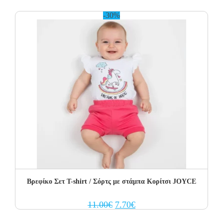
12.00€.
8.40€.
-30%
Βρεφίκο Σετ T-shirt / Σόρτς με στάμπα Κορίτσι JOYCE
Original
Current
11.00
€
7.70
€
price
price
was:
is: