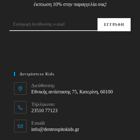
έκπτωση 10% στην παραγγελία σας!
ΕΓΓΡΑΦΗ
Δεντρόσπιτο Kids
Διεύθυνση:
Εθνικής αντίστασης 75, Κατερίνη, 60100
Τηλέφωνο:
23510 77123
Opens
Email:
in
info@dentrospitokids.gr
Opens
your
in