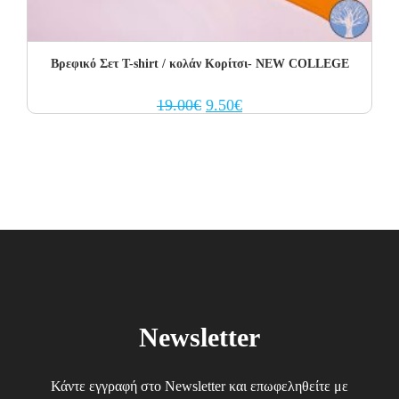
Βρεφικό Σετ T-shirt / κολάν Κορίτσι- NEW COLLEGE
Original
Current
19.00
€
9.50
€
price
price
was:
is:
19.00€.
9.50€.
Newsletter
Κάντε εγγραφή στο Newsletter και επωφεληθείτε με