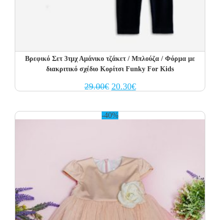
Βρεφικό Σετ 3τμχ Αμάνικο τζάκετ / Μπλούζα / Φόρμα με
διακριτικό σχέδιο Κορίτσι Funky For Kids
Original
Current
29.00
€
20.30
€
price
price
was:
is:
29.00€.
20.30€.
-40%