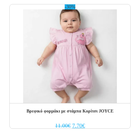
11.00€.
7.70€.
-30%
Βρεφικό φορμάκι με στάμπα Κορίτσι JOYCE
Original
Current
11.00
€
7.70
€
price
price
was:
is:
11.00€.
7.70€.