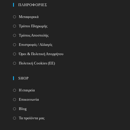
your
application
ΠΛΗΡΟΦΟΡΙΕΣ
application
Μεταφορικά
Τρόποι Πληρωμής
Τρόπος Αποστολής
Επιστροφές / Αλλαγές
Όροι & Πολιτική Απορρήτου
Πολιτική Cookies (ΕΕ)
SHOP
Η εταιρεία
Επικοινωνία
Blog
Τα προϊόντα μας