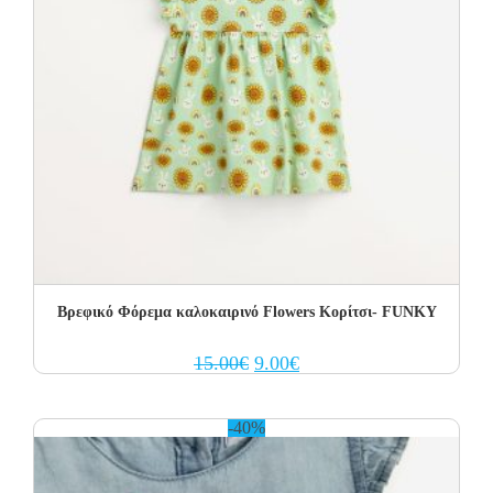
Βρεφικό Φόρεμα καλοκαιρινό Flowers Κορίτσι- FUNKY
Original
Current
15.00
€
9.00
€
price
price
was:
is:
15.00€.
9.00€.
-40%