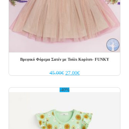
Βρεφικό Φόρεμα Σατέν με Τούλι Κορίτσι- FUNKY
Original
Current
45.00
€
27.00
€
price
price
was:
is:
45.00€.
27.00€.
-40%