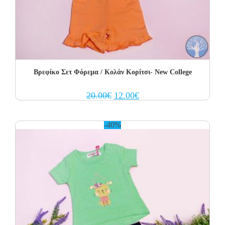
Βρεφίκο Σετ Φόρεμα / Κολάν Κορίτσι- New College
Original
Current
20.00
€
12.00
€
price
price
was:
is:
20.00€.
12.00€.
-40%