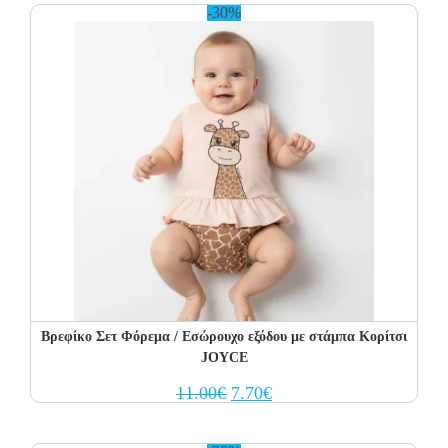
-30%
Βρεφίκο Σετ Φόρεμα / Εσώρουχο εξόδου με στάμπα Κορίτσι
JOYCE
Original
Current
11.00
€
7.70
€
price
price
was:
is:
11.00€.
7.70€.