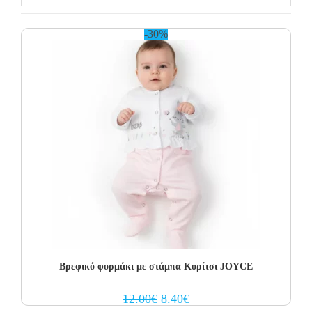
-30%
Βρεφικό φορμάκι με στάμπα Κορίτσι JOYCE
Original
Current
12.00
€
8.40
€
price
price