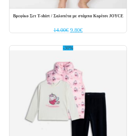
Βρεφίκο Σετ T-shirt / Σαλοπέτα με στάμπα Κορίτσι JOYCE
Original
Current
14.00
€
9.80
€
price
price
was:
is:
14.00€.
9.80€.
-30%