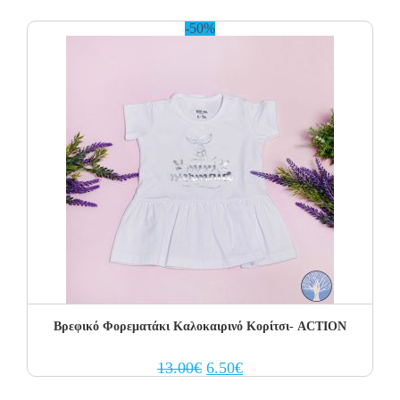
18.00€.
10.80€.
-50%
Βρεφικό Φορεματάκι Καλοκαιρινό Κορίτσι- ACTION
Original
Current
13.00
€
6.50
€
price
price
was:
is: