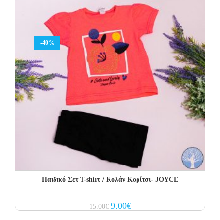
-40%
Παιδικό Σετ Τ-shirt / Κολάν Κορίτσι- JOYCE
Original
Current
9.00
€
15.00
€
price
price
was:
is: