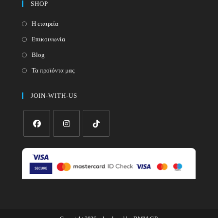
SHOP
Η εταιρεία
Επικοινωνία
Blog
Τα προϊόντα μας
JOIN-WITH-US
Opens
Opens
Opens
in
in
in
a
a
a
new
new
new
tab
tab
tab