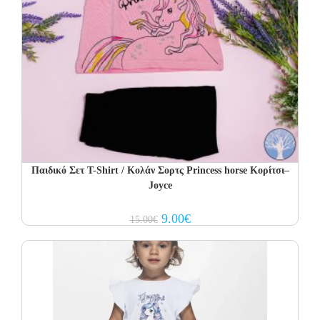
Παιδικό Σετ Τ-Shirt / Κολάν Σορτς Princess horse Κορίτσι–
Joyce
Original
Current
9.00
€
15.00
€
price
price
was:
is:
15.00€.
9.00€.