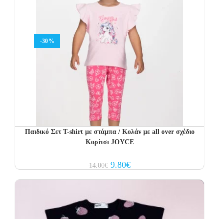
-30%
Παιδικό Σετ T-shirt με στάμπα / Κολάν με all over σχέδιο
Κορίτσι JOYCE
Original
Current
9.80
€
14.00
€
price
price
was:
is:
14.00€.
9.80€.