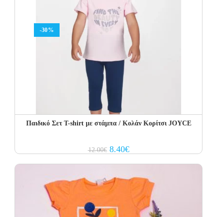
-30%
Παιδικό Σετ T-shirt με στάμπα / Κολάν Κορίτσι JOYCE
Original
Current
8.40
€
12.00
€
price
price
was:
is:
12.00€.
8.40€.