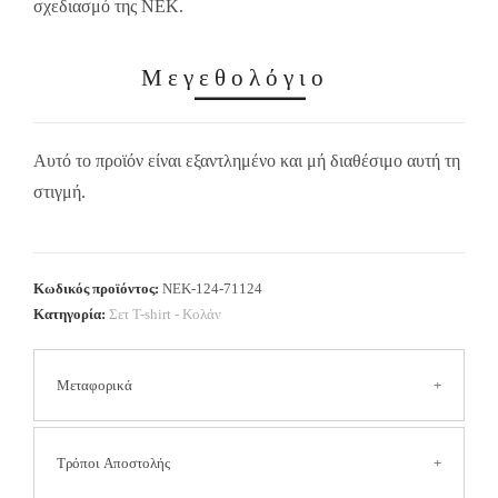
σχεδιασμό της NEK.
Μεγεθολόγιο
Αυτό το προϊόν είναι εξαντλημένο και μή διαθέσιμο αυτή τη
στιγμή.
Κωδικός προϊόντος:
NEK-124-71124
Κατηγορία:
Σετ T-shirt - Κολάν
Μεταφορικά
Τα έξοδα αποστολής είναι
2.50 € για όλη την Ελλάδα
Τρόποι Αποστολής
(Συμπεριλαμβανομένων των νησιών και των δυσπρόσιτων