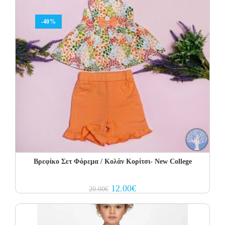
-40%
Βρεφίκο Σετ Φόρεμα / Κολάν Κορίτσι- New College
Original
Current
12.00
€
20.00
€
price
price
was:
is:
20.00€.
12.00€.