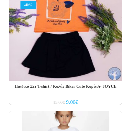
-40%
Παιδικό Σετ Τ-shirt / Kολάν Biker Cute Κορίτσι- JOYCE
Original
Current
9.00
€
15.00
€
price
price
was:
is:
15.00€.
9.00€.