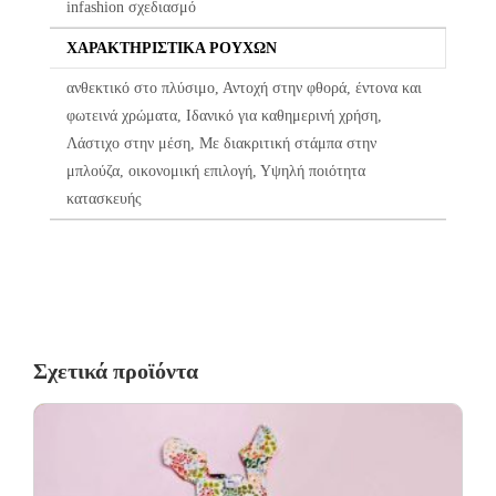
infashion σχεδιασμό
πελάτη μας και είναι ελαττωματικό χωρίς να γίνει αντιληπτό από
εμάς, δεσμευόμαστε με άμεση αντικατάστασή του προϊόντος,
ΧΑΡΑΚΤΗΡΙΣΤΙΚΆ ΡΟΎΧΩΝ
χωρίς καμία οικονομική επιβάρυνση του πελάτη.
ανθεκτικό στο πλύσιμο, Αντοχή στην φθορά, έντονα και
φωτεινά χρώματα, Ιδανικό για καθημερινή χρήση,
Λάστιχο στην μέση, Με διακριτική στάμπα στην
μπλούζα, οικονομική επιλογή, Υψηλή ποιότητα
κατασκευής
Σχετικά προϊόντα