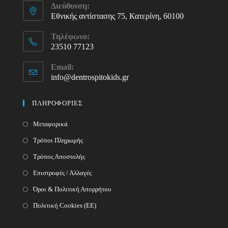
Διεύθυνση:
Εθνικής αντίστασης 75, Κατερίνη, 60100
Τηλέφωνο:
23510 77123
Opens
Email:
in
info@dentrospitokids.gr
Opens
your
in
your
application
ΠΛΗΡΟΦΟΡΙΕΣ
application
Μεταφορικά
Τρόποι Πληρωμής
Τρόπος Αποστολής
Επιστροφές / Αλλαγές
Όροι & Πολιτική Απορρήτου
Πολιτική Cookies (ΕΕ)