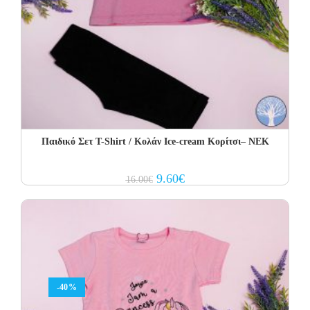
Παιδικό Σετ Τ-Shirt / Κολάν Ice-cream Κορίτσι– NEK
Original
Current
9.60
€
16.00
€
price
price
was:
is:
16.00€.
9.60€.
-40%