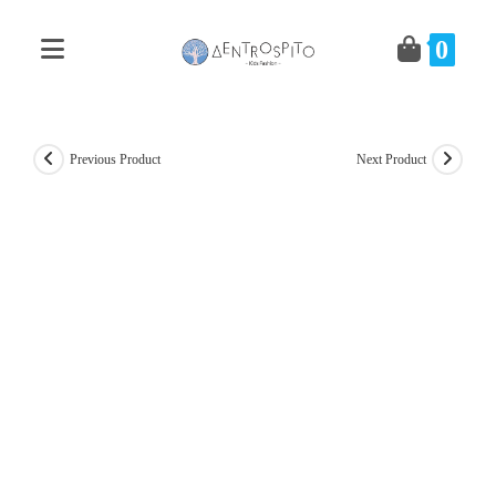
Skip
to
0
content
Previous Product
Next Product