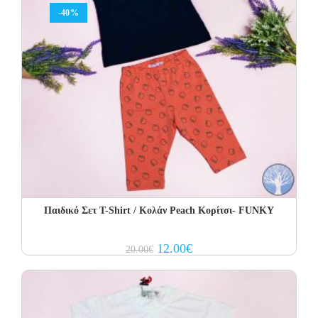
-40%
Παιδικό Σετ Τ-Shirt / Κολάν Peach Κορίτσι- FUNKY
Original
Current
12.00
€
20.00
€
price
price
was:
is:
20.00€.
12.00€.