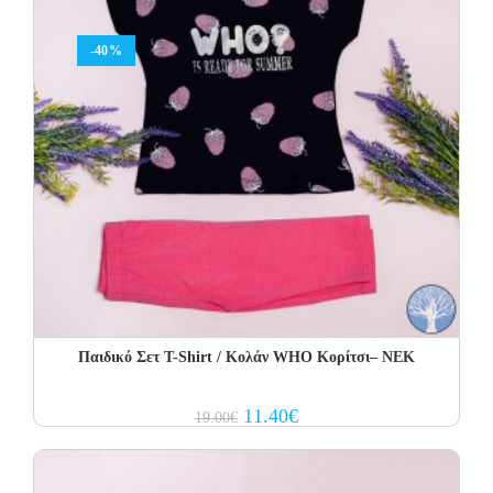
-40%
Παιδικό Σετ Τ-Shirt / Κολάν WHO Κορίτσι– NEK
Original
Current
11.40
€
19.00
€
price
price
was:
is:
19.00€.
11.40€.