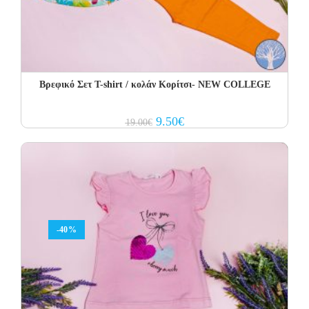
Βρεφικό Σετ T-shirt / κολάν Κορίτσι- NEW COLLEGE
Original
Current
9.50
€
19.00
€
price
price
was:
is:
19.00€.
9.50€.
-40%