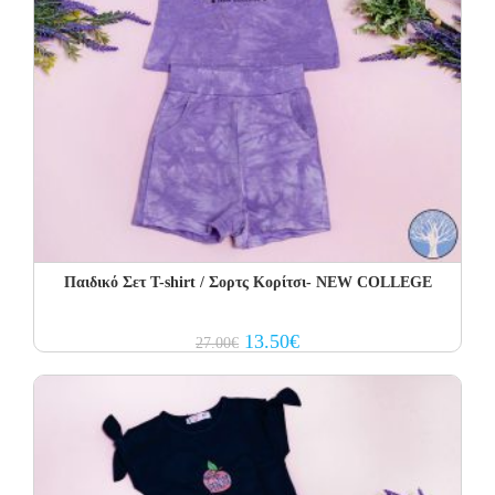
Παιδικό Σετ T-shirt / Σορτς Κορίτσι- NEW COLLEGE
Original
Current
13.50
€
27.00
€
price
price
was:
is:
27.00€.
13.50€.