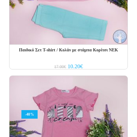
Παιδικό Σετ T-shirt / Κολάν με στάμπα Κορίτσι ΝΕΚ
Original
Current
10.20
€
17.00
€
price
price
was:
is:
17.00€.
10.20€.
-40%