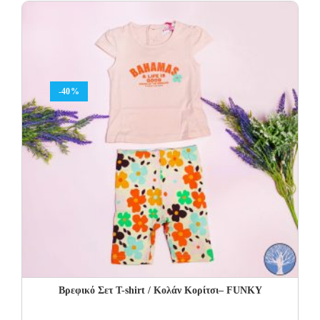
15.00€.
9.00€.
-40%
Βρεφικό Σετ Τ-shirt / Κολάν Κορίτσι– FUNKY