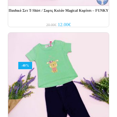
Παιδικό Σετ Τ-Shirt / Σορτς Κολάν Magical Κορίτσι – FUNKY
Original
Current
12.00
€
20.00
€
price
price
was:
is:
20.00€.
12.00€.
-40%