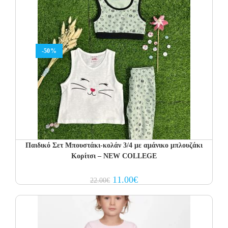
-50%
Παιδικό Σετ Μπουστάκι-κολάν 3/4 με αμάνικο μπλουζάκι
Κορίτσι – NEW COLLEGE
Original
Current
11.00
€
22.00
€
price
price
was:
is:
22.00€.
11.00€.