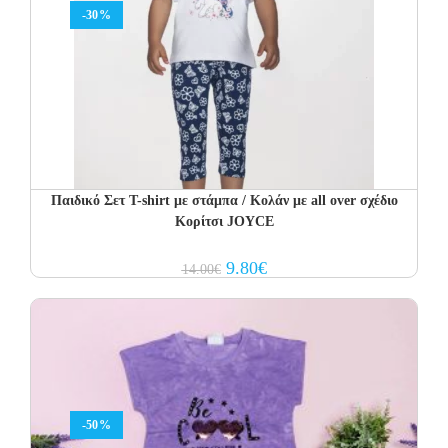
-30%
Παιδικό Σετ T-shirt με στάμπα / Κολάν με all over σχέδιο
Κορίτσι JOYCE
Original
Current
9.80
€
14.00
€
price
price
was:
is:
14.00€.
9.80€.
-50%