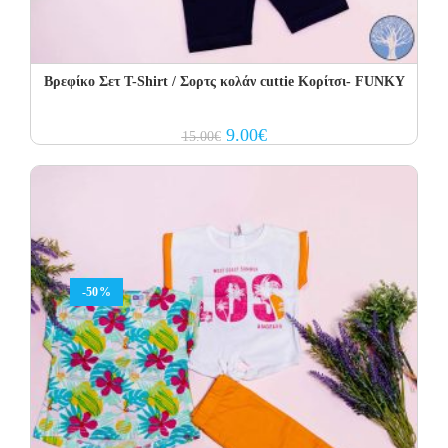
Βρεφίκο Σετ Τ-Shirt / Σορτς κολάν cuttie Κορίτσι- FUNKY
Original
Current
9.00
€
15.00
€
price
price
was:
is:
15.00€.
9.00€.
-50%