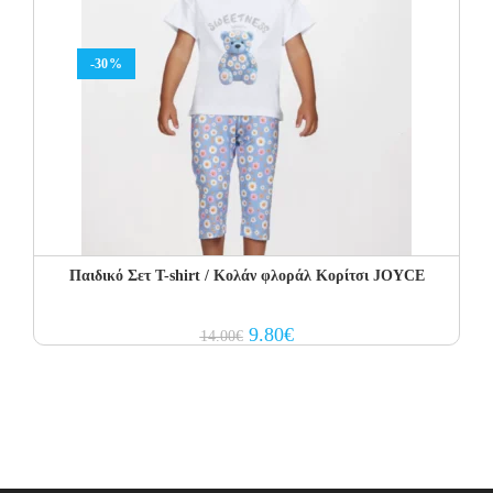
-30%
Παιδικό Σετ T-shirt / Κολάν φλοράλ Κορίτσι JOYCE
Original
Current
9.80
€
14.00
€
price
price
was:
is:
14.00€.
9.80€.