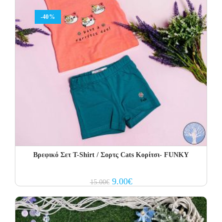
-40%
Βρεφικό Σετ Τ-Shirt / Σορτς Cats Κορίτσι- FUNKY
Original
Current
9.00
€
15.00
€
price
price
was:
is:
15.00€.
9.00€.