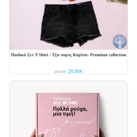
Παιδικό Σετ T-Shirt / Τζιν σορτς Κορίτσι- Premium collection
Original
Current
28.80
€
48.00
€
price
price
was:
is:
48.00€.
28.80€.