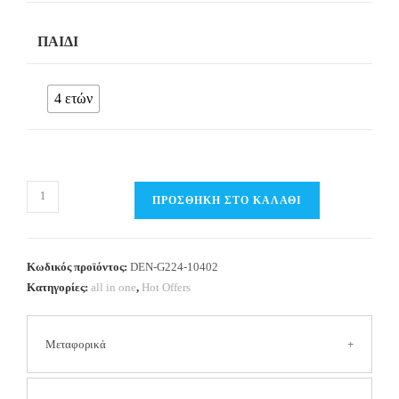
ΠΑΙΔΊ
4 ετών
all
ΠΡΟΣΘΉΚΗ ΣΤΟ ΚΑΛΆΘΙ
in
one
(7τμχ)
Κωδικός προϊόντος:
DEN-G224-10402
Κορίτσι
Κατηγορίες:
all in one
,
Hot Offers
4
ετών
Μεταφορικά
ποσότητα