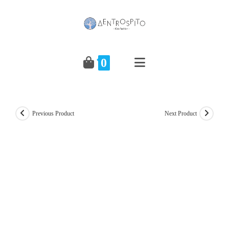
Skip
to
content
0
Previous Product
Next Product