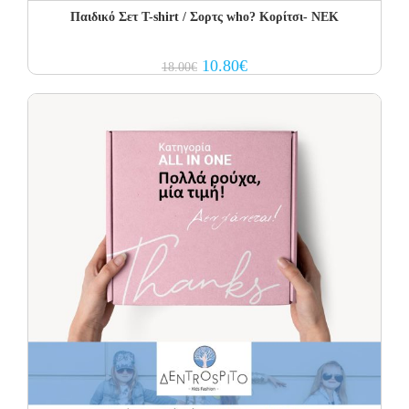
Παιδικό Σετ Τ-shirt / Σορτς who? Κορίτσι- NEK
Original
Current
10.80
€
18.00
€
price
price
was:
is:
18.00€.
10.80€.