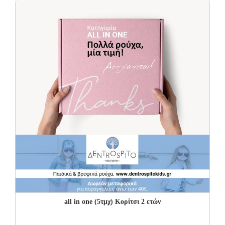
18.00€.
10.80€.
all in one (5τμχ) Κορίτσι 2 ετών