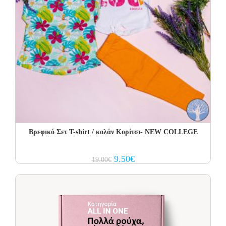
Βρεφικό Σετ T-shirt / κολάν Κορίτσι- NEW COLLEGE
Original
Current
9.50
€
19.00
€
price
price
was:
is:
19.00€.
9.50€.