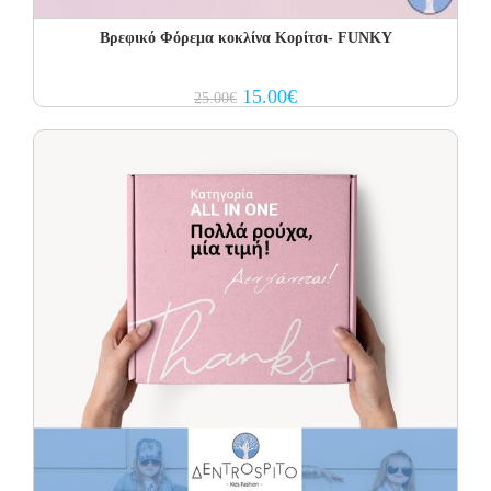
Βρεφικό Φόρεμα κοκλίνα Κορίτσι- FUNKY
Original
Current
15.00
€
25.00
€
price
price
was:
is:
25.00€.
15.00€.