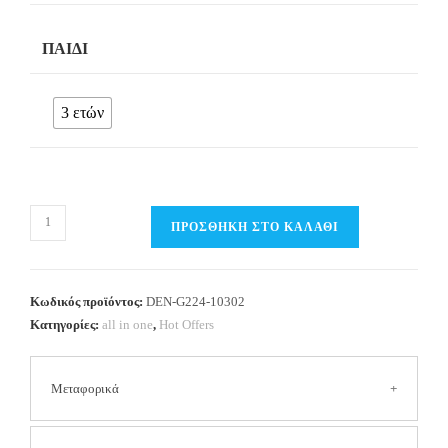
ΠΑΙΔΊ
3 ετών
all
ΠΡΟΣΘΉΚΗ ΣΤΟ ΚΑΛΆΘΙ
in
one
(6τμχ)
Κωδικός προϊόντος:
DEN-G224-10302
Κορίτσι
Κατηγορίες:
all in one
,
Hot Offers
3
ετών
Μεταφορικά
ποσότητα