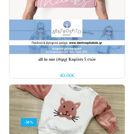
all in one (4τμχ) Κορίτσι 5 ετών
40.00
€
-50%