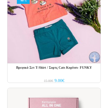
-40%
Βρεφικό Σετ Τ-Shirt / Σορτς Cats Κορίτσι- FUNKY
Original
Current
9.00
€
15.00
€
price
price
was:
is:
15.00€.
9.00€.