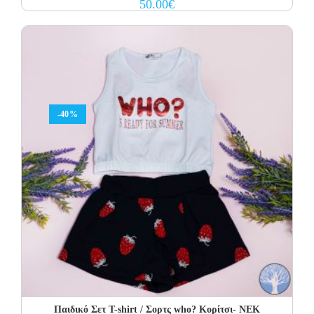
50.00
€
-40%
Παιδικό Σετ Τ-shirt / Σορτς who? Κορίτσι- NEK