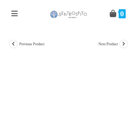
Skip
to
0
content
Previous Product
Next Product