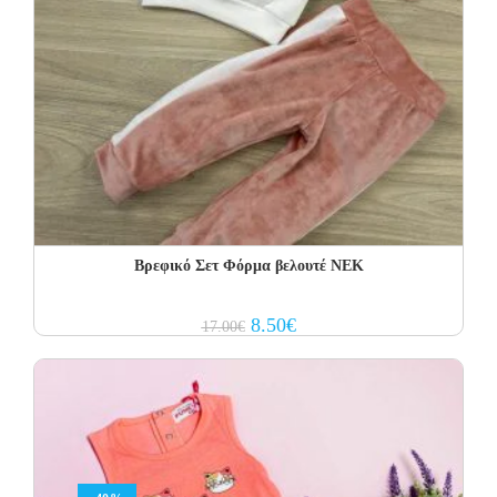
Βρεφικό Σετ Φόρμα βελουτέ NEK
Original
Current
8.50
€
17.00
€
price
price
was:
is:
17.00€.
8.50€.