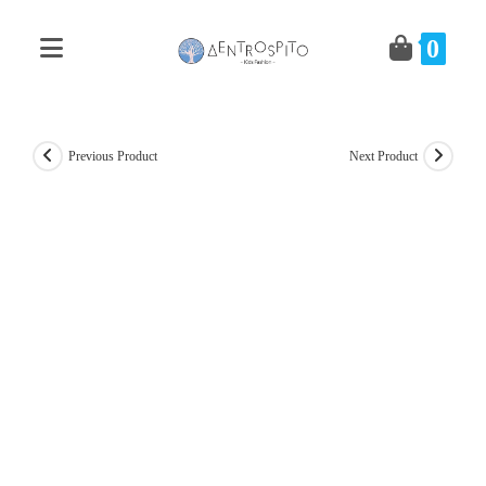
Skip
to
0
content
Previous Product
Next Product