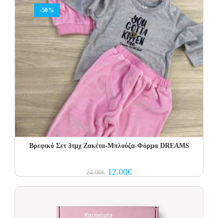
-50%
Βρεφικό Σετ 3τμχ Ζακέτα-Μπλούζα-Φόρμα DREAMS
Original
Current
12.00
€
24.00
€
price
price
was:
is:
24.00€.
12.00€.