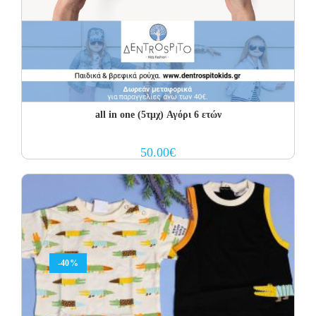
all in one (5τμχ) Αγόρι 6 ετών
50.00
€
-40%