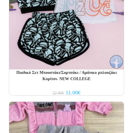
Παιδικό Σετ Μπουστάκι/Σορτσάκι / Αμάνικο μπλουζάκι
Κορίτσι- NEW COLLEGE
Original
Current
11.00
€
22.00
€
price
price
was:
is:
22.00€.
11.00€.