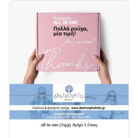
25.00€.
15.00€.
all in one (5τμχ) Αγόρι 1 έτους