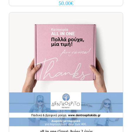
50.00
€
all in one (5τμχ) Αγόρι 2 έτών