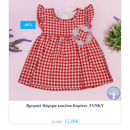
-40%
Βρεφικό Φόρεμα κοκλίνα Κορίτσι- FUNKY
Original
Current
15.00
€
25.00
€
price
price
was:
is: