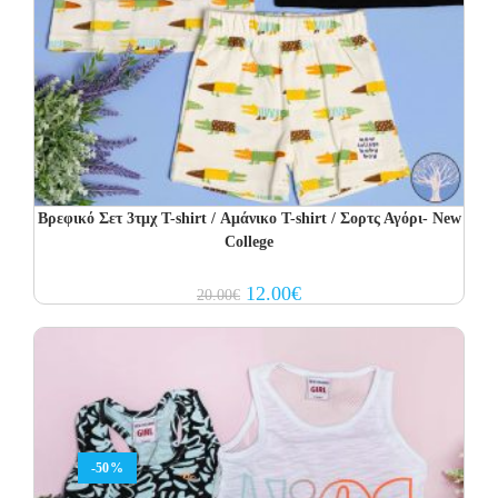
Βρεφικό Σετ 3τμχ T-shirt / Αμάνικο T-shirt / Σορτς Αγόρι- New
College
Original
Current
12.00
€
20.00
€
price
price
was:
is:
20.00€.
12.00€.
-50%