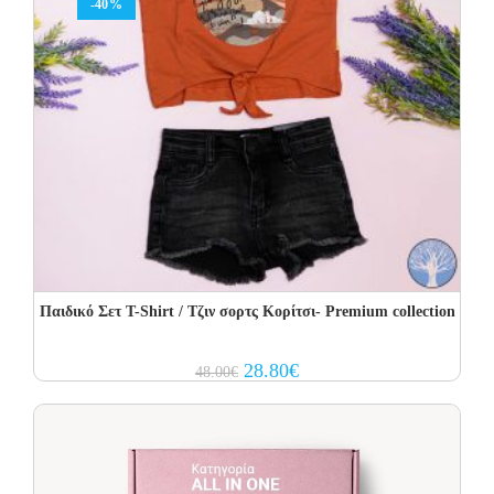
-40%
Παιδικό Σετ T-Shirt / Τζιν σορτς Κορίτσι- Premium collection
Original
Current
28.80
€
48.00
€
price
price
was:
is:
48.00€.
28.80€.