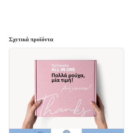
courier με επιπλέον χρέωση.
Τα προϊόντα πρέπει να είναι άθικτα, αφόρετα, να μην έχουν πλυθεί
και να έχουν το καρτελάκι της αγοράς τους.
Οι αλλαγές πραγματοποιούνται με τη διαδικασία της παραλαβής
κατά την παράδοση.
Σχετικά προϊόντα
Η πρώτη αλλαγή κοστίζει 5€ για Ελλάδα όλη την Ελλάδα. Οι
επόμενες αλλαγές είναι +8.50€
Όλα τα προϊόντα περνούν από μία λεπτομερή και προσεκτική
διαδικασία ελέγχου πριν από την αποστολή τους.
Σε περίπτωση που κάποιο προϊόν έχει παραδοθεί σε κάποιον
πελάτη μας και είναι ελαττωματικό χωρίς να γίνει αντιληπτό από
εμάς, δεσμευόμαστε με άμεση αντικατάστασή του προϊόντος,
χωρίς καμία οικονομική επιβάρυνση του πελάτη.