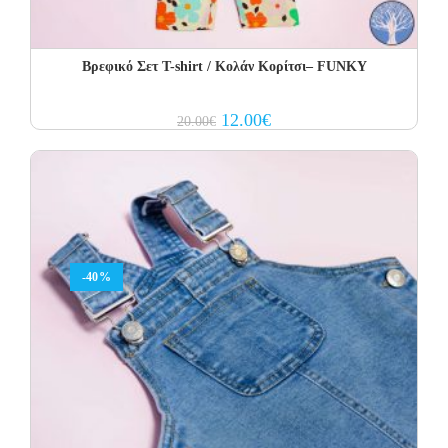
Βρεφικό Σετ Τ-shirt / Κολάν Κορίτσι– FUNKY
Original
Current
12.00
€
20.00
€
price
price
was:
is:
20.00€.
12.00€.
-40%