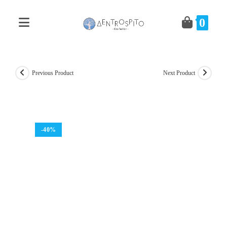
Skip
to
0
content
Previous Product
Next Product
-40%