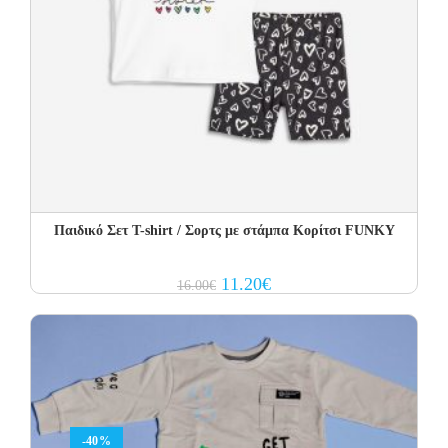
Παιδικό Σετ T-shirt / Σορτς με στάμπα Κορίτσι FUNKY
Original
Current
11.20
€
16.00
€
price
price
was:
is:
16.00€.
11.20€.
-40%