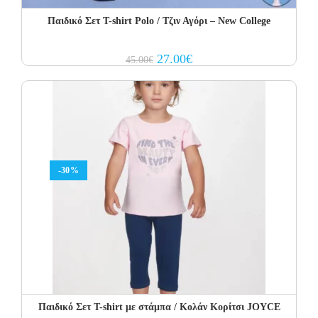
Παιδικό Σετ Τ-shirt Polo / Τζιν Αγόρι – New College
Original
Current
27.00
€
45.00
€
price
price
was:
is:
45.00€.
27.00€.
-30%
Παιδικό Σετ T-shirt με στάμπα / Κολάν Κορίτσι JOYCE