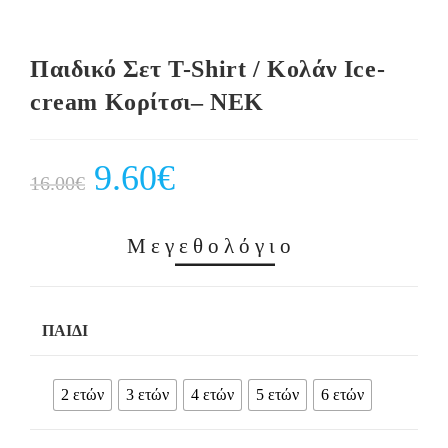
Παιδικό Σετ Τ-Shirt / Κολάν Ice-
cream Κορίτσι– NEK
Original
9.60
€
Current
16.00
€
price
price
was:
is:
16.00€.
9.60€.
Μεγεθολόγιο
ΠΑΙΔΊ
2 ετών
3 ετών
4 ετών
5 ετών
6 ετών