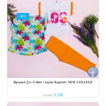
-50%
Βρεφικό Σετ T-shirt / κολάν Κορίτσι- NEW COLLEGE
Original
Current
9.50
€
19.00
€
price
price
was:
is:
19.00€.
9.50€.