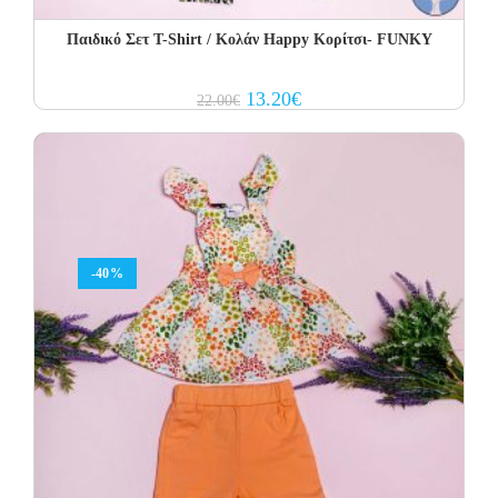
Παιδικό Σετ Τ-Shirt / Κολάν Happy Κορίτσι- FUNKY
Original
Current
13.20
€
22.00
€
price
price
was:
is:
22.00€.
13.20€.
-40%