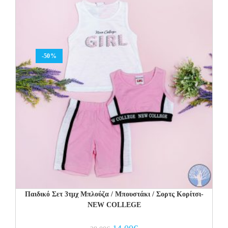
-50%
Παιδικό Σετ 3τμχ Μπλούζα / Μπουστάκι / Σορτς Κορίτσι-
NEW COLLEGE
Original
Current