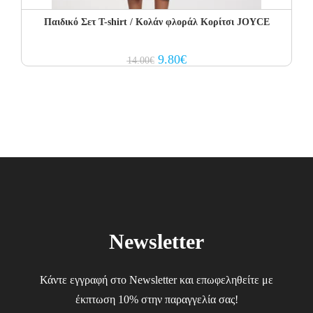
Παιδικό Σετ T-shirt / Κολάν φλοράλ Κορίτσι JOYCE
Original
Current
9.80
€
14.00
€
price
price
was:
is:
14.00€.
9.80€.
Newsletter
Κάντε εγγραφή στο Newsletter και επωφεληθείτε με
έκπτωση 10% στην παραγγελία σας!