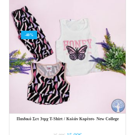
-40%
Παιδικό Σετ 3τμχ Τ-Shirt / Κολάν Κορίτσι- Νew College
Original
Current
15.00
€