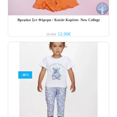
Βρεφίκο Σετ Φόρεμα / Κολάν Κορίτσι- New College
Original
Current
12.00
€
20.00
€
price
price
was:
is:
20.00€.
12.00€.
-30%