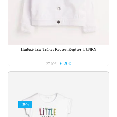
Παιδικό Τζιν-Τζάκετ Κορίτσι Κορίτσι- FUNKY
Original
Current
16.20
€
27.00
€
price
price
was:
is:
27.00€.
16.20€.
-30%