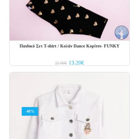
Παιδικό Σετ Τ-shirt / Κολάν Dance Κορίτσι- FUNKY
Original
Current
13.20
€
22.00
€
price
price
was:
is:
22.00€.
13.20€.
-40%