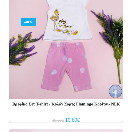
-40%
Βρεφίκο Σετ Τ-shirt / Κολάν Σορτς Flamingo Κορίτσι- NEK
Original
Current
10.80
€
18.00
€
price
price
was:
is:
18.00€.
10.80€.