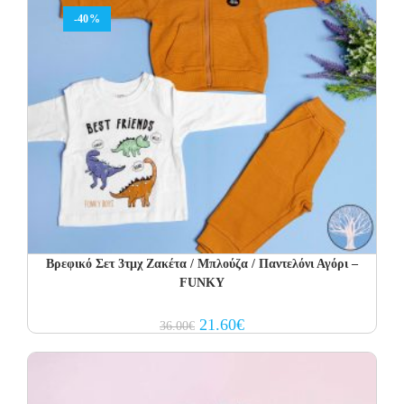
-40%
Βρεφικό Σετ 3τμχ Ζακέτα / Μπλούζα / Παντελόνι Αγόρι –
FUNKY
Original
Current
21.60
€
36.00
€
price
price
was:
is:
36.00€.
21.60€.