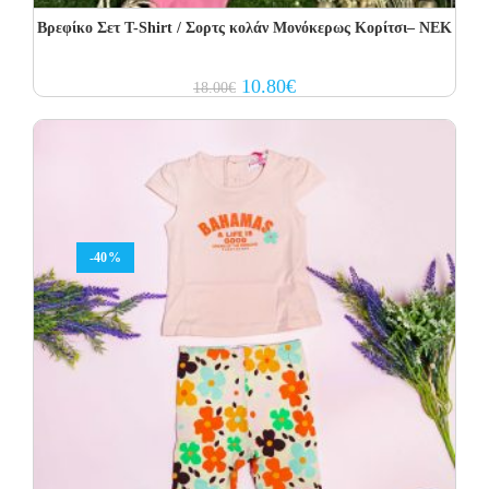
Βρεφίκο Σετ T-Shirt / Σορτς κολάν Μονόκερως Κορίτσι– NEK
Original
Current
10.80
€
18.00
€
price
price
was:
is:
18.00€.
10.80€.
-40%