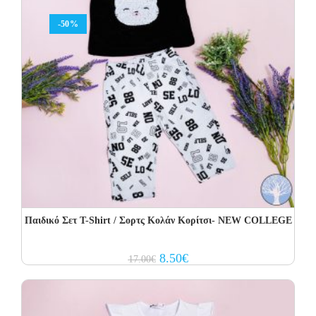
-50%
Παιδικό Σετ Τ-Shirt / Σορτς Κολάν Κορίτσι- NEW COLLEGE
Original
Current
8.50
€
17.00
€
price
price
was:
is:
17.00€.
8.50€.