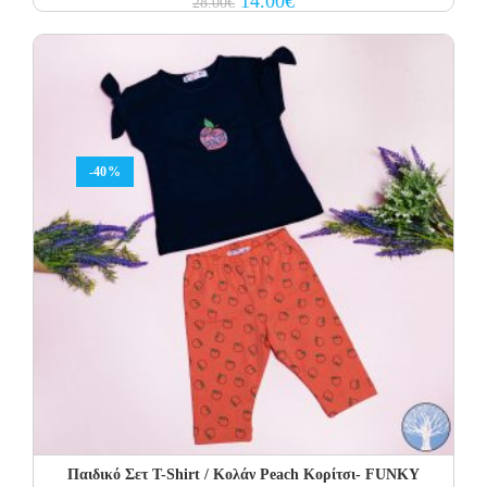
14.00
€
28.00
€
price
price
was:
is:
28.00€.
14.00€.
-40%
Παιδικό Σετ Τ-Shirt / Κολάν Peach Κορίτσι- FUNKY