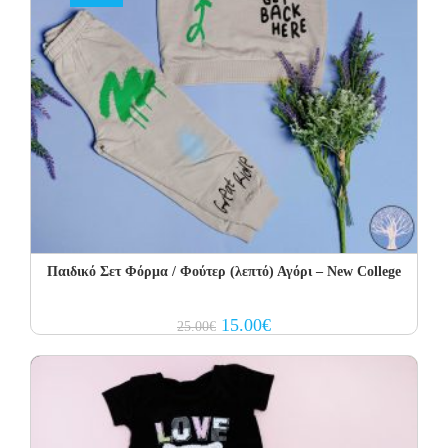
Παιδικό Σετ Φόρμα / Φούτερ (λεπτό) Αγόρι – New College
Original
Current
15.00
€
25.00
€
price
price
was:
is:
25.00€.
15.00€.