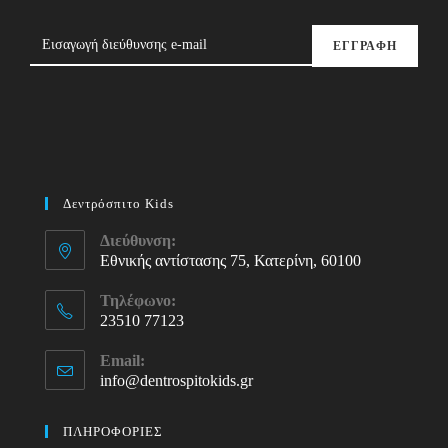
ΕΓΓΡΑΦΗ
Δεντρόσπιτο Kids
Διεύθυνση:
Εθνικής αντίστασης 75, Κατερίνη, 60100
Τηλέφωνο:
23510 77123
Opens
Email:
in
info@dentrospitokids.gr
Opens
your
in
your
application
ΠΛΗΡΟΦΟΡΙΕΣ
application