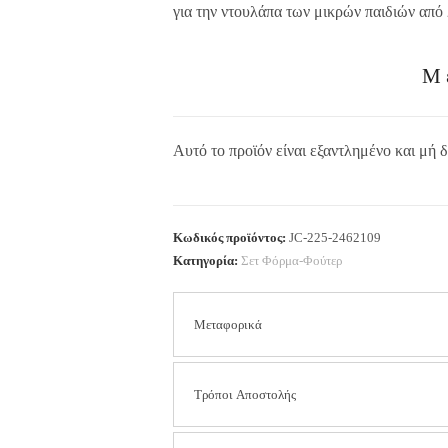
για την ντουλάπα των μικρών παιδιών από 
Μ
Αυτό το προϊόν είναι εξαντλημένο και μή δ
Κωδικός προϊόντος:
JC-225-2462109
Κατηγορία:
Σετ Φόρμα-Φούτερ
Μεταφορικά
Τα έξοδα αποστολής είναι
2.50 € για όλη τ
Τρόποι Αποστολής
περιοχών).
Στις αποστολές με αντικαταβολή η χρέωση ε