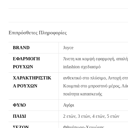
Επιπρόσθετες Πληροφορίες
BRAND
Joyce
ΕΦΑΡΜΟΓΉ
Άνετη και κομψή εφαρμογή, απαλή 
ΡΟΎΧΩΝ
infashion σχεδιασμό
ΧΑΡΑΚΤΗΡΙΣΤΙΚ
ανθεκτικό στο πλύσιμο, Αντοχή στ
Ά ΡΟΎΧΩΝ
Κουμπιά στο μπροστινό μέρος, Λάσ
ποιότητα κατασκευής
ΦΎΛΟ
Αγόρι
ΠΑΙΔΊ
2 ετών, 3 ετών, 4 ετών, 5 ετών
ΣΕΖΌΝ
Φθινόπωρο-Χειμώνας