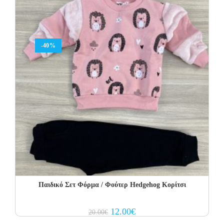
-40%
Παιδικό Σετ Φόρμα / Φούτερ Hedgehog Κορίτσι
Original
Current
12.00
€
20.00
€
price
price
was:
is: