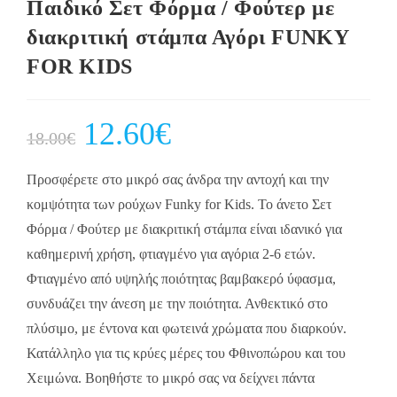
Παιδικό Σετ Φόρμα / Φούτερ με
διακριτική στάμπα Αγόρι FUNKY
FOR KIDS
Original
12.60
€
Current
18.00
€
price
price
was:
is:
18.00€.
12.60€.
Προσφέρετε στο μικρό σας άνδρα την αντοχή και την
κομψότητα των ρούχων Funky for Kids. Το άνετο Σετ
Φόρμα / Φούτερ με διακριτική στάμπα είναι ιδανικό για
καθημερινή χρήση, φτιαγμένο για αγόρια 2-6 ετών.
Φτιαγμένο από υψηλής ποιότητας βαμβακερό ύφασμα,
συνδυάζει την άνεση με την ποιότητα. Ανθεκτικό στο
πλύσιμο, με έντονα και φωτεινά χρώματα που διαρκούν.
Κατάλληλο για τις κρύες μέρες του Φθινοπώρου και του
Χειμώνα. Βοηθήστε το μικρό σας να δείχνει πάντα