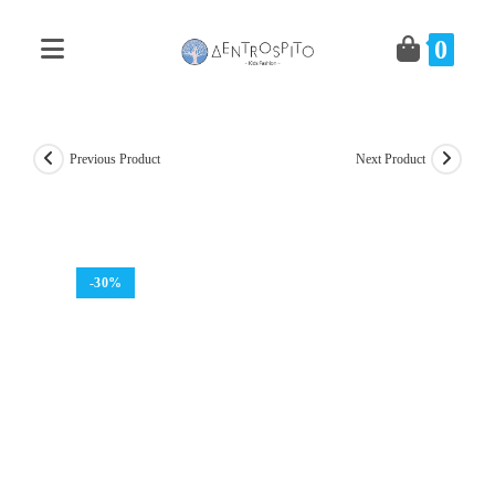
Skip
to
0
content
Previous Product
Next Product
-30%