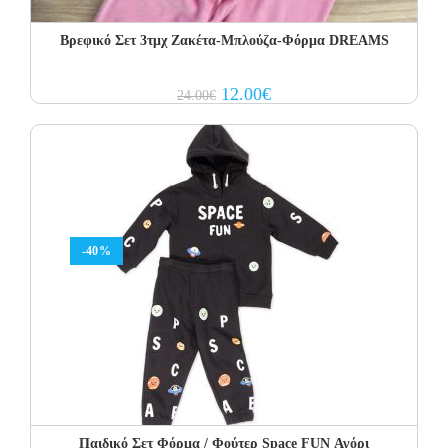
Βρεφικό Σετ 3τμχ Ζακέτα-Μπλούζα-Φόρμα DREAMS
Original
Current
12.00
€
24.00
€
price
price
was:
is:
24.00€.
12.00€.
-40%
Παιδικό Σετ Φόρμα / Φούτερ Space FUN Αγόρι