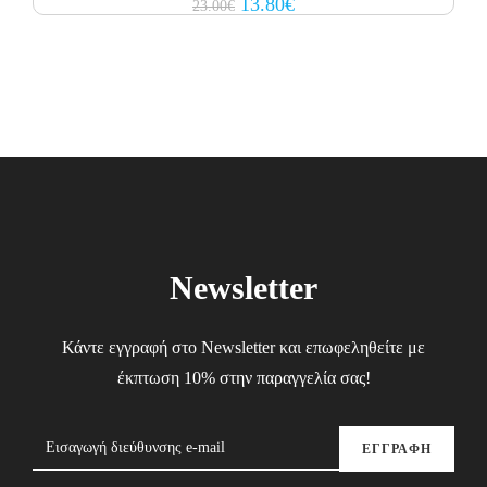
Original
Current
13.80
€
23.00
€
price
price
was:
is:
23.00€.
13.80€.
Newsletter
Κάντε εγγραφή στο Newsletter και επωφεληθείτε με
έκπτωση 10% στην παραγγελία σας!
ΕΓΓΡΑΦΗ