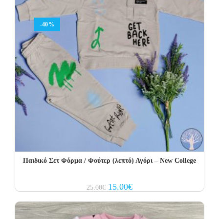
-40%
Παιδικό Σετ Φόρμα / Φούτερ (λεπτό) Αγόρι – New College
Original
Current
15.00
€
25.00
€
price
price
was:
is:
25.00€.
15.00€.