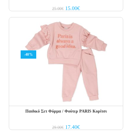
Original
Current
15.00
€
25.00
€
price
price
was:
is:
25.00€.
15.00€.
-40%
Παιδικό Σετ Φόρμα / Φούτερ PARIS Κορίτσι
Original
Current
17.40
€
29.00
€
price
price