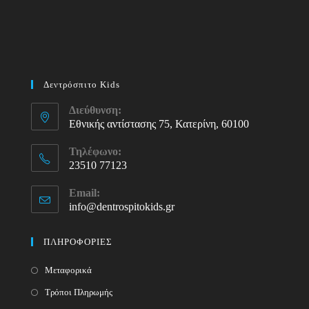
Δεντρόσπιτο Kids
Διεύθυνση:
Εθνικής αντίστασης 75, Κατερίνη, 60100
Τηλέφωνο:
23510 77123
Opens
Email:
in
info@dentrospitokids.gr
Opens
your
in
your
application
ΠΛΗΡΟΦΟΡΙΕΣ
application
Μεταφορικά
Τρόποι Πληρωμής