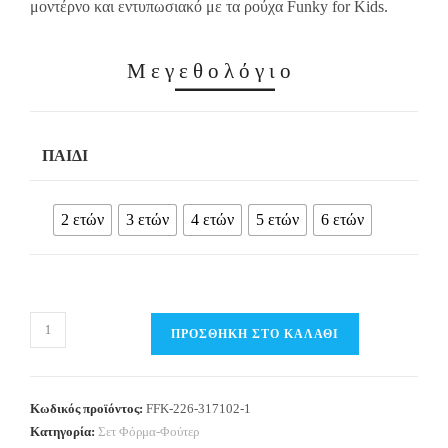
μοντέρνο και εντυπωσιακό με τα ρούχα Funky for Kids.
Μεγεθολόγιο
ΠΑΙΔΊ
2 ετών
3 ετών
4 ετών
5 ετών
6 ετών
Παιδικό
ΠΡΟΣΘΉΚΗ ΣΤΟ ΚΑΛΆΘΙ
Σετ
Φόρμα
/
Κωδικός προϊόντος:
FFK-226-317102-1
Φούτερ
Κατηγορία:
Σετ Φόρμα-Φούτερ