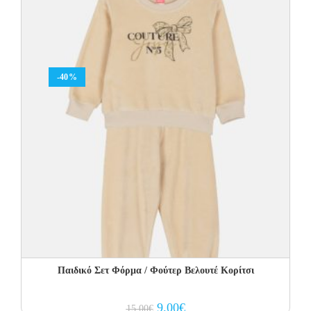
-40%
Παιδικό Σετ Φόρμα / Φούτερ Βελουτέ Κορίτσι
Original
Current
9.00
€
15.00
€