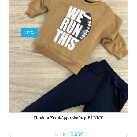
-37%
Παιδικό Σετ Φόρμα-Φούτερ FUNKY
Original
Current
12.00
€
19.00
€