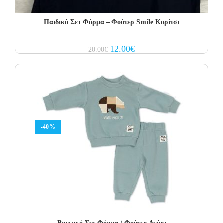
Παιδικό Σετ Φόρμα – Φούτερ Smile Κορίτσι
Original
Current
12.00
€
20.00
€
price
price
was:
is:
20.00€.
12.00€.
-40%
Βρεφικό Σετ Φόρμα / Φούτερ Αγόρι