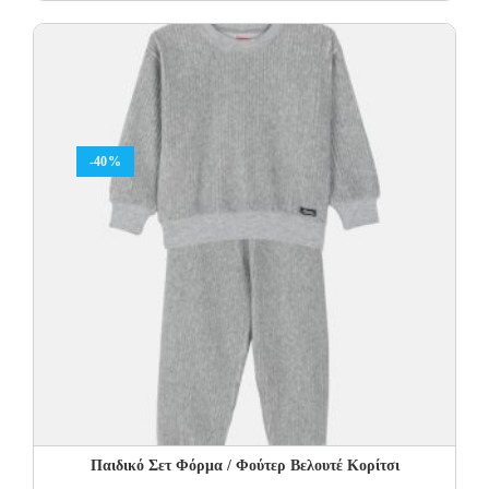
price
price
was:
is:
19.00€.
12.00€.
-40%
Παιδικό Σετ Φόρμα / Φούτερ Βελουτέ Κορίτσι