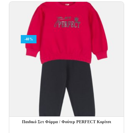
20.00€.
12.00€.
-40%
Παιδικό Σετ Φόρμα / Φούτερ PERFECT Kορίτσι