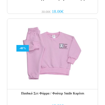
Original
Current
18.00
€
30.00
€
price
price
was:
is:
30.00€.
18.00€.
-40%
Παιδικό Σετ Φόρμα / Φούτερ Smile Κορίτσι