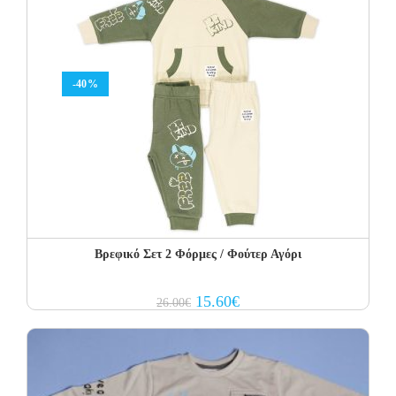
-40%
Βρεφικό Σετ 2 Φόρμες / Φούτερ Αγόρι
Original
Current
15.60
€
26.00
€
price
price
was:
is:
26.00€.
15.60€.