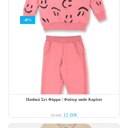
-40%
Παιδικό Σετ Φόρμα / Φούτερ smile Κορίτσι
Original
Current
12.00
€
20.00
€
price
price
was:
is:
20.00€.
12.00€.