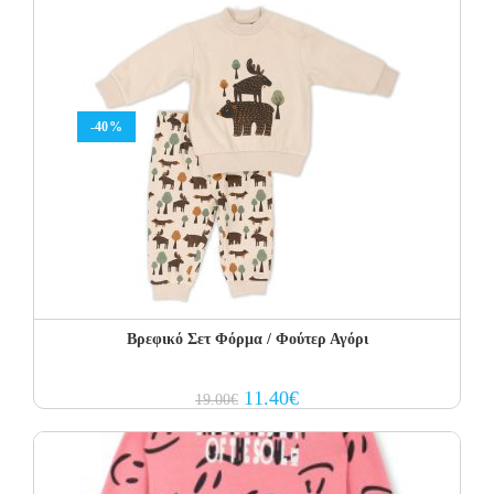
-40%
Βρεφικό Σετ Φόρμα / Φούτερ Αγόρι
Original
Current
11.40
€
19.00
€
price
price
was:
is:
19.00€.
11.40€.