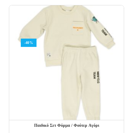
was:
is:
32.00€.
19.20€.
-40%
Παιδικό Σετ Φόρμα / Φούτερ Aγόρι