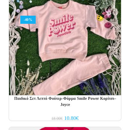
-40%
Παιδικό Σετ Λεπτό Φούτερ-Φόρμα Smile Power Κορίτσι–
Joyce
Original
Current
10.80
€
18.00
€
price
price
was:
is:
18.00€.
10.80€.