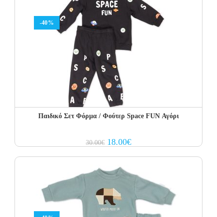
-40%
Παιδικό Σετ Φόρμα / Φούτερ Space FUN Αγόρι
Original
Current
18.00
€
30.00
€
price
price
was:
is:
30.00€.
18.00€.