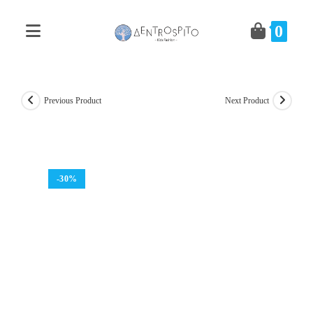
Skip
to
0
content
Previous Product
Next Product
-30%