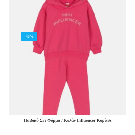
15.00€.
10.00€.
-40%
Παιδικό Σετ Φόρμα / Κολάν Influencer Κορίτσι