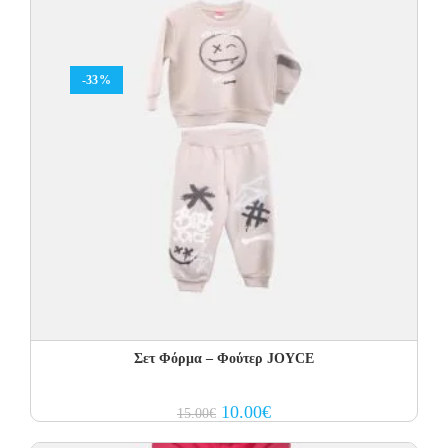
-33%
Σετ Φόρμα – Φούτερ JOYCE
Original
Current
10.00
€
15.00
€
price
price
was:
is: