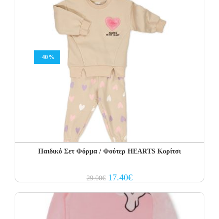
-40%
Παιδικό Σετ Φόρμα / Φούτερ HEARTS Κορίτσι
Original
Current
17.40
€
29.00
€
price
price
was:
is:
29.00€.
17.40€.