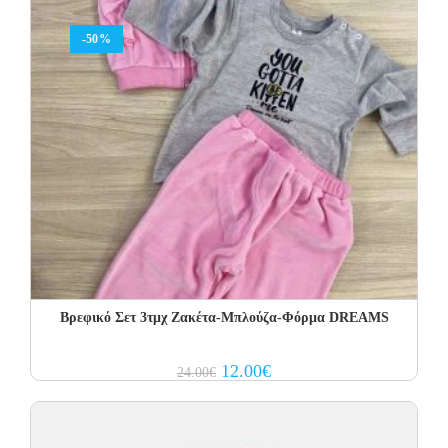
-50%
Βρεφικό Σετ 3τμχ Ζακέτα-Μπλούζα-Φόρμα DREAMS
Original
Current
12.00
€
24.00
€
price
price
was:
is:
24.00€.
12.00€.