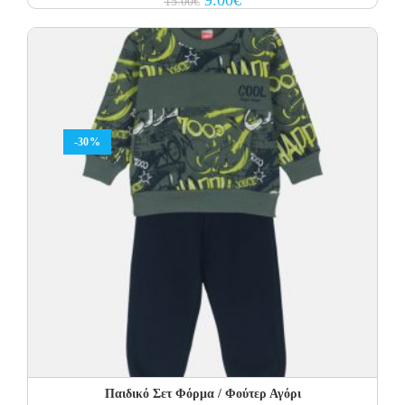
15.00
€
price
price
was:
is:
15.00€.
9.00€.
-30%
Παιδικό Σετ Φόρμα / Φούτερ Αγόρι