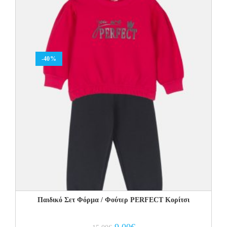
-40%
Παιδικό Σετ Φόρμα / Φούτερ PERFECT Kορίτσι
Original
Current
9.00
€