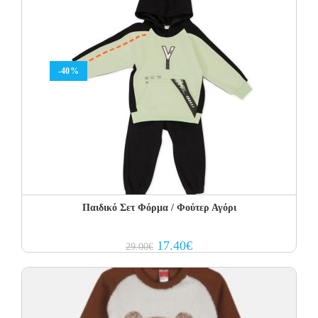
-40%
Παιδικό Σετ Φόρμα / Φούτερ Αγόρι
Original
Current
17.40
€
29.00
€
price
price
was:
is:
29.00€.
17.40€.