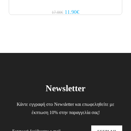
Original
Current
11.90
€
17.00
€
price
price
was:
is:
17.00€.
11.90€.
Newsletter
Κάντε εγγραφή στο Newsletter και επωφεληθείτε με
έκπτωση 10% στην παραγγελία σας!