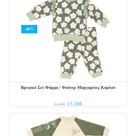
-40%
Βρεφικό Σετ Φόρμα / Φούτερ Μαργαρίτες Κορίτσι
Original
Current
13.20
€
22.00
€
price
price
was:
is:
22.00€.
13.20€.