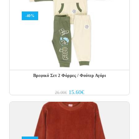
-40%
Βρεφικό Σετ 2 Φόρμες / Φούτερ Αγόρι
Original
Current
15.60
€
26.00
€
price
price
was:
is:
26.00€.
15.60€.