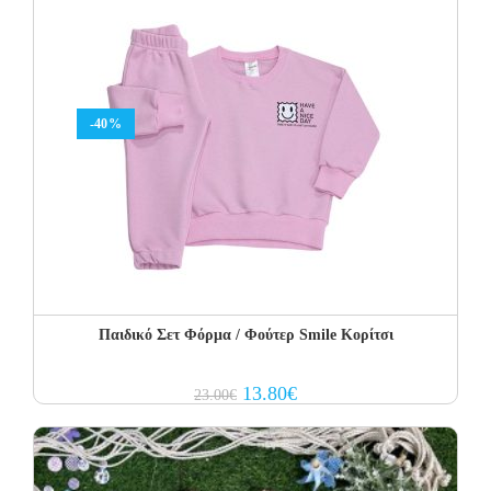
-40%
Παιδικό Σετ Φόρμα / Φούτερ Smile Κορίτσι
Original
Current
13.80
€
23.00
€
price
price
was:
is:
23.00€.
13.80€.