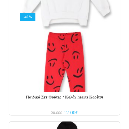
-40%
Παιδικό Σετ Φούτερ / Κολάν hearts Κορίτσι
Original
Current
12.00
€
20.00
€
price
price
was:
is:
20.00€.
12.00€.