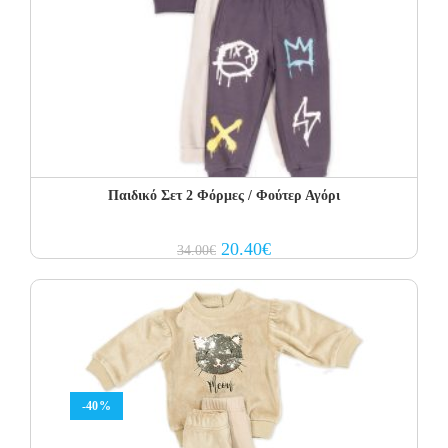
Παιδικό Σετ 2 Φόρμες / Φούτερ Αγόρι
Original
Current
20.40
€
34.00
€
price
price
was:
is:
34.00€.
20.40€.
-40%