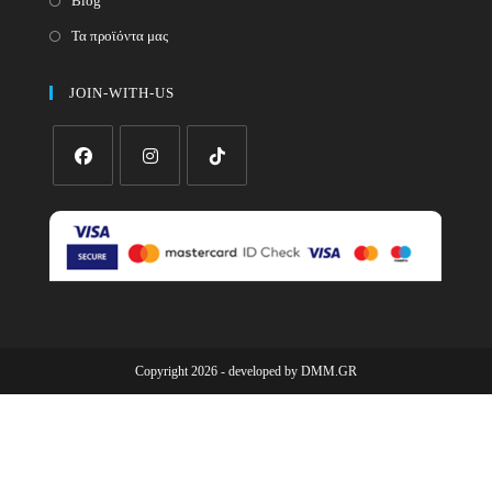
Blog
Τα προϊόντα μας
JOIN-WITH-US
Opens
Opens
Opens
in
in
in
a
a
a
new
new
new
tab
tab
tab
Copyright 2026 - developed by
DMM.GR