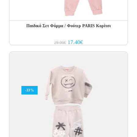
Παιδικό Σετ Φόρμα / Φούτερ PARIS Κορίτσι
Original
Current
17.40
€
29.00
€
price
price
was:
is:
29.00€.
17.40€.
-33%