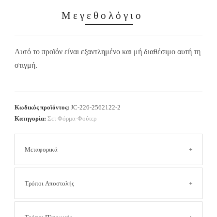
Μεγεθολόγιο
Αυτό το προϊόν είναι εξαντλημένο και μή διαθέσιμο αυτή τη
στιγμή.
Κωδικός προϊόντος:
JC-226-2562122-2
Κατηγορία:
Σετ Φόρμα-Φούτερ
Μεταφορικά
Τα έξοδα αποστολής είναι
2.50 € για όλη την Ελλάδα
Τρόποι Αποστολής
(Συμπεριλαμβανομένων των νησιών και των δυσπρόσιτων
περιοχών).
Στις αποστολές με αντικαταβολή η χρέωση είναι επιπλέον
Αποστολή με Courier