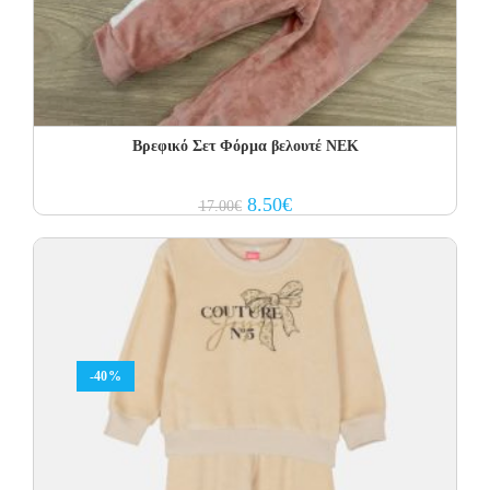
Βρεφικό Σετ Φόρμα βελουτέ NEK
Original
Current
8.50
€
17.00
€
price
price
was:
is:
17.00€.
8.50€.
-40%