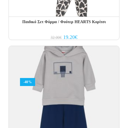
Παιδικό Σετ Φόρμα / Φούτερ HEARTS Κορίτσι
Original
Current
19.20
€
32.00
€
price
price
was:
is:
32.00€.
19.20€.
-40%