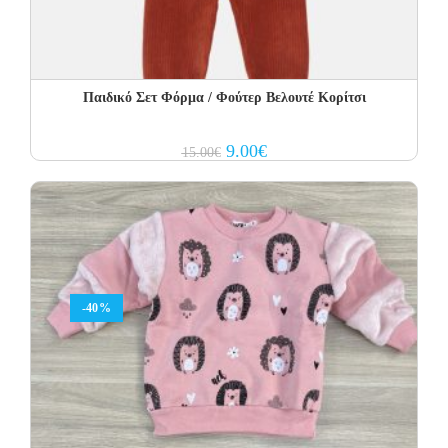
Παιδικό Σετ Φόρμα / Φούτερ Βελουτέ Κορίτσι
Original
Current
9.00
€
15.00
€
price
price
was:
is:
15.00€.
9.00€.
-40%