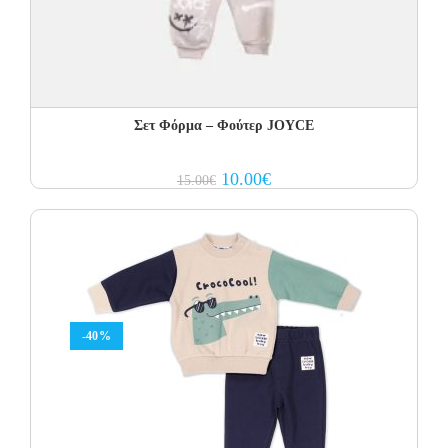
Σετ Φόρμα – Φούτερ JOYCE
Original
Current
10.00
€
15.00
€
price
price
was:
is:
15.00€.
10.00€.
-40%