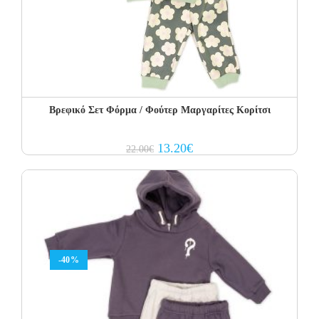
Βρεφικό Σετ Φόρμα / Φούτερ Μαργαρίτες Κορίτσι
Original
Current
13.20
€
22.00
€
price
price
was:
is:
22.00€.
13.20€.
-40%