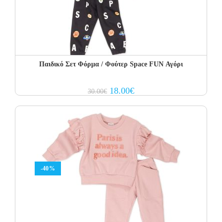
Παιδικό Σετ Φόρμα / Φούτερ Space FUN Αγόρι
Original
Current
18.00
€
30.00
€
price
price
was:
is:
30.00€.
18.00€.
-40%