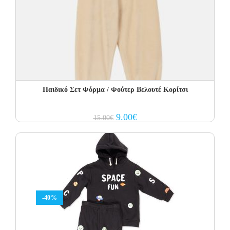
Παιδικό Σετ Φόρμα / Φούτερ Βελουτέ Κορίτσι
Original
Current
9.00
€
15.00
€
price
price
was:
is:
15.00€.
9.00€.
-40%