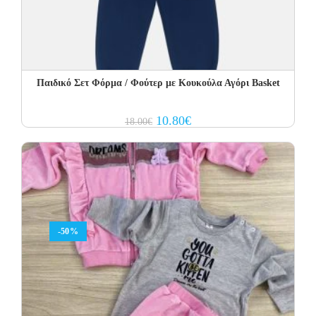
Παιδικό Σετ Φόρμα / Φούτερ με Κουκούλα Αγόρι Basket
Original
Current
10.80
€
18.00
€
price
price
was:
is:
18.00€.
10.80€.
-50%