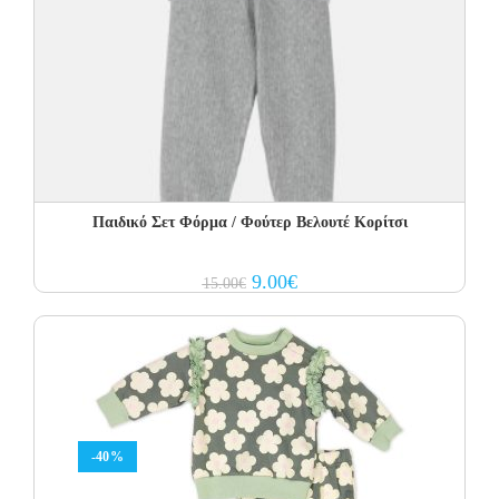
Παιδικό Σετ Φόρμα / Φούτερ Βελουτέ Κορίτσι
Original
Current
9.00
€
15.00
€
price
price
was:
is:
15.00€.
9.00€.
-40%