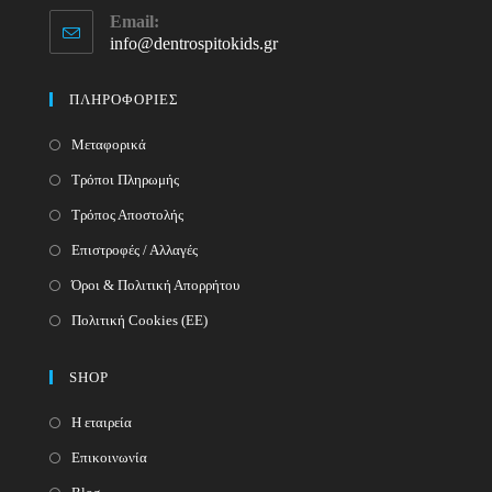
Opens
Email:
in
info@dentrospitokids.gr
Opens
your
in
your
application
ΠΛΗΡΟΦΟΡΙΕΣ
application
Μεταφορικά
Τρόποι Πληρωμής
Τρόπος Αποστολής
Επιστροφές / Αλλαγές
Όροι & Πολιτική Απορρήτου
Πολιτική Cookies (ΕΕ)
SHOP
Η εταιρεία
Επικοινωνία