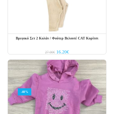
Βρεφικό Σετ 2 Κολάν / Φούτερ Βελουτέ CAT Κορίτσι
Original
Current
16.20
€
27.00
€
price
price
was:
is:
27.00€.
16.20€.
-40%