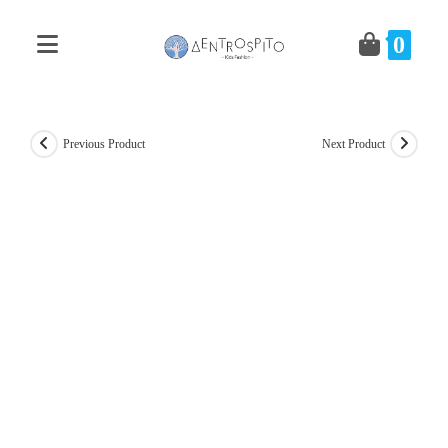
Skip
to
0
content
Previous Product
Next Product