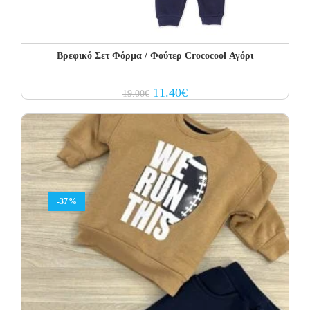
Βρεφικό Σετ Φόρμα / Φούτερ Crococool Αγόρι
Original
Current
11.40
€
19.00
€
price
price
was:
is:
19.00€.
11.40€.
-37%