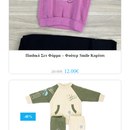
Παιδικό Σετ Φόρμα – Φούτερ Smile Κορίτσι
Original
Current
12.00
€
20.00
€
price
price
was:
is:
20.00€.
12.00€.
-40%