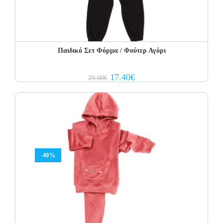
Παιδικό Σετ Φόρμα / Φούτερ Αγόρι
Original
Current
17.40
€
29.00
€
price
price
was:
is:
29.00€.
17.40€.
-40%