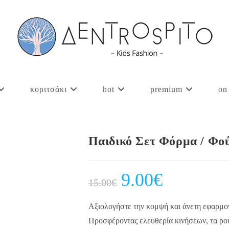
κοριτσάκι
hot
premium
on
Παιδικό Σετ Φόρμα / Φού
Original
9.00
€
Current
15.00
€
price
price
was:
is:
15.00€.
9.00€.
Αξιολογήστε την κομψή και άνετη εφαρμογ
Προσφέροντας ελευθερία κινήσεων, τα ρούχ