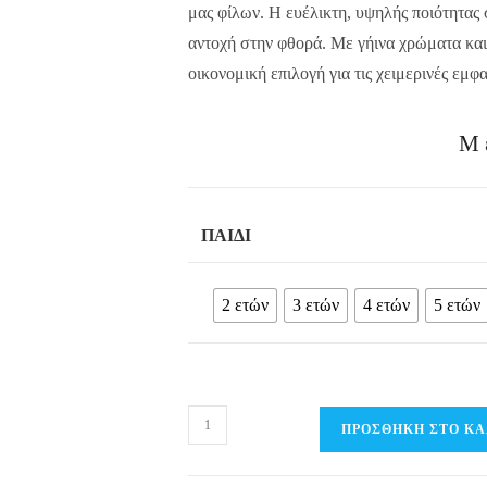
μας φίλων. Η ευέλικτη, υψηλής ποιότητας
αντοχή στην φθορά. Με γήινα χρώματα και
οικονομική επιλογή για τις χειμερινές εμφ
Μ
ΠΑΙΔΊ
2 ετών
3 ετών
4 ετών
5 ετών
Παιδικό
ΠΡΟΣΘΉΚΗ ΣΤΟ ΚΑ
Σετ
Φόρμα