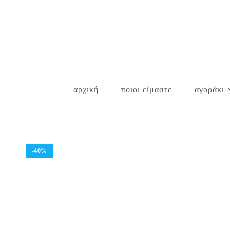
Skip
to
content
αρχική
ποιοι είμαστε
αγοράκι
-40%