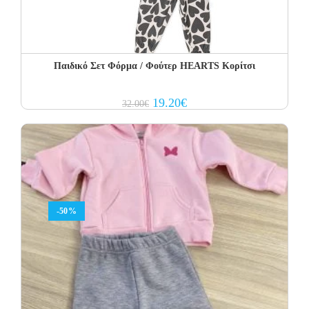
Παιδικό Σετ Φόρμα / Φούτερ HEARTS Κορίτσι
Original
Current
19.20
€
32.00
€
price
price
was:
is:
32.00€.
19.20€.
-50%