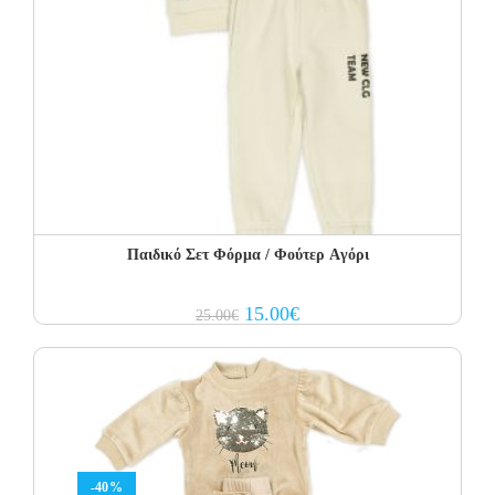
Παιδικό Σετ Φόρμα / Φούτερ Aγόρι
Original
Current
15.00
€
25.00
€
price
price
was:
is:
25.00€.
15.00€.
-40%