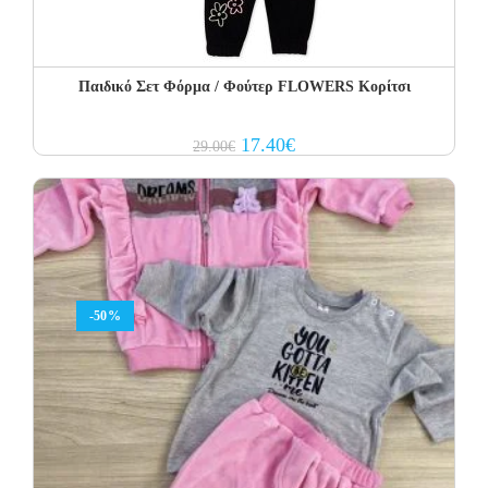
Παιδικό Σετ Φόρμα / Φούτερ FLOWERS Κορίτσι
Original
Current
17.40
€
29.00
€
price
price
was:
is:
29.00€.
17.40€.
-50%