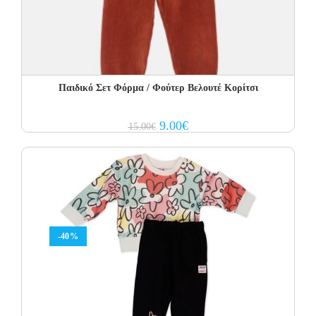
Παιδικό Σετ Φόρμα / Φούτερ Βελουτέ Κορίτσι
Original
Current
9.00
€
15.00
€
price
price
was:
is:
15.00€.
9.00€.
-40%