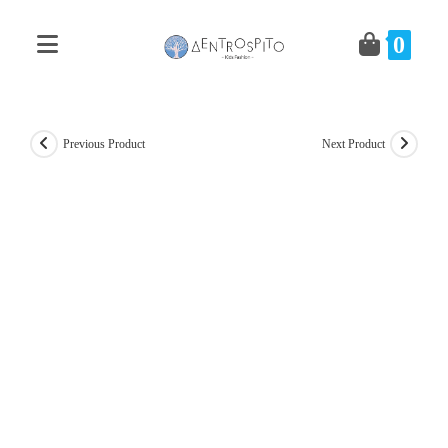
Skip
to
0
content
Previous Product
Next Product