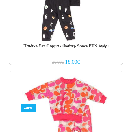
Παιδικό Σετ Φόρμα / Φούτερ Space FUN Αγόρι
Original
Current
18.00
€
30.00
€
price
price
was:
is:
30.00€.
18.00€.
-40%