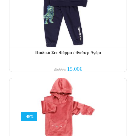
Παιδικό Σετ Φόρμα / Φούτερ Αγόρι
Original
Current
15.00
€
25.00
€
price
price
was:
is:
25.00€.
15.00€.
-40%