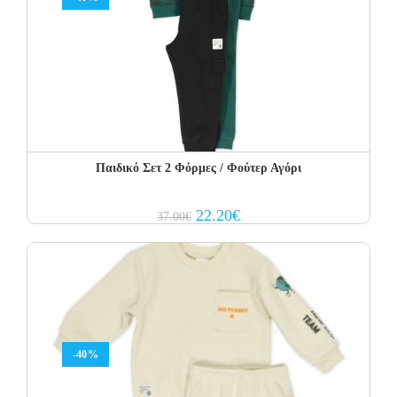
Παιδικό Σετ 2 Φόρμες / Φούτερ Αγόρι
Original
Current
22.20
€
37.00
€
price
price
was:
is:
37.00€.
22.20€.
-40%