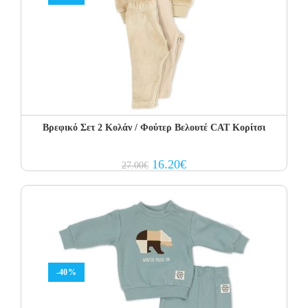
Βρεφικό Σετ 2 Κολάν / Φούτερ Βελουτέ CAT Κορίτσι
Original
Current
16.20
€
27.00
€
price
price
was:
is:
27.00€.
16.20€.
-40%