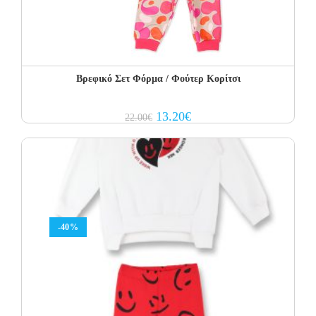
Βρεφικό Σετ Φόρμα / Φούτερ Κορίτσι
Original
Current
13.20
€
22.00
€
price
price
was:
is:
22.00€.
13.20€.
-40%