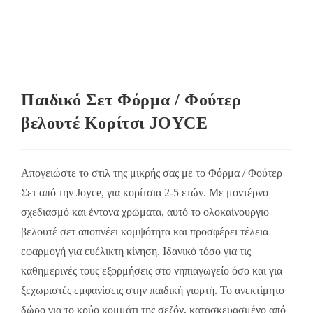
Παιδικό Σετ Φόρμα / Φούτερ
βελουτέ Κορίτσι JOYCE
Απογειώστε το στιλ της μικρής σας με το Φόρμα / Φούτερ
Σετ από την Joyce, για κορίτσια 2-5 ετών. Με μοντέρνο
σχεδιασμό και έντονα χρώματα, αυτό το ολοκαίνουργιο
βελουτέ σετ αποπνέει κομψότητα και προσφέρει τέλεια
εφαρμογή για ευέλικτη κίνηση. Ιδανικό τόσο για τις
καθημερινές τους εξορμήσεις στο νηπιαγωγείο όσο και για
ξεχωριστές εμφανίσεις στην παιδική γιορτή. Το ανεκτίμητο
δώρο για το κρύο κομμάτι της σεζόν, κατασκευασμένο από