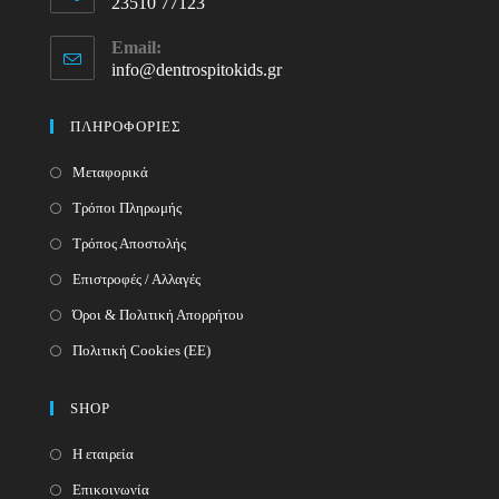
23510 77123
Opens
Email:
in
info@dentrospitokids.gr
Opens
your
in
your
application
ΠΛΗΡΟΦΟΡΙΕΣ
application
Μεταφορικά
Τρόποι Πληρωμής
Τρόπος Αποστολής
Επιστροφές / Αλλαγές
Όροι & Πολιτική Απορρήτου
Πολιτική Cookies (ΕΕ)
SHOP
Η εταιρεία
Επικοινωνία