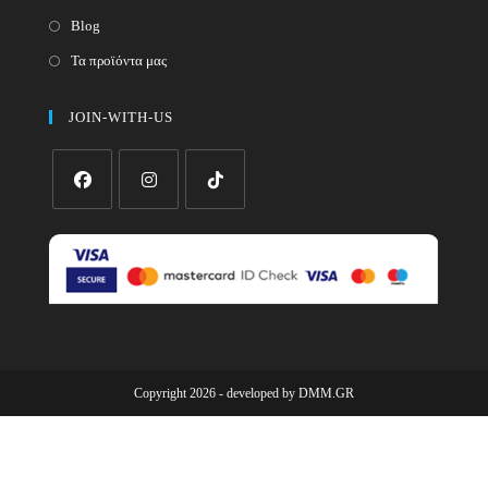
Blog
Τα προϊόντα μας
JOIN-WITH-US
Opens
Opens
Opens
in
in
in
a
a
a
new
new
new
tab
tab
tab
Copyright 2026 - developed by
DMM.GR