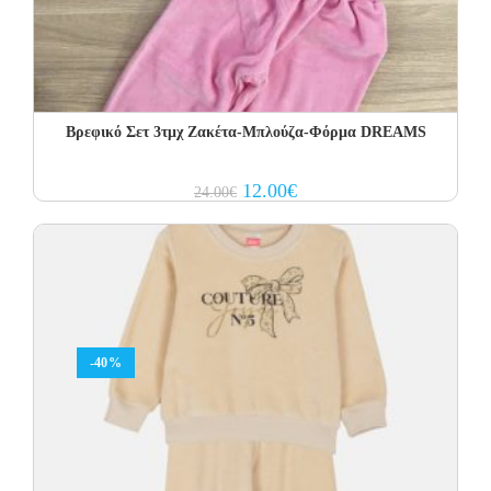
Βρεφικό Σετ 3τμχ Ζακέτα-Μπλούζα-Φόρμα DREAMS
Original
Current
12.00
€
24.00
€
price
price
was:
is:
24.00€.
12.00€.
-40%