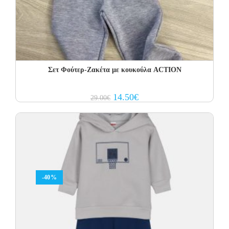
Σετ Φoύτερ-Ζακέτα με κουκούλα ACTION
Original
Current
14.50
€
29.00
€
price
price
was:
is:
29.00€.
14.50€.
-40%