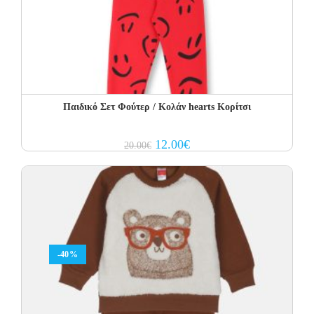
Παιδικό Σετ Φούτερ / Κολάν hearts Κορίτσι
Original
Current
12.00
€
20.00
€
price
price
was:
is:
20.00€.
12.00€.
-40%