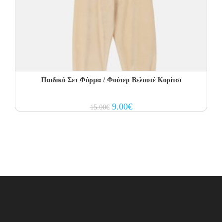
Παιδικό Σετ Φόρμα / Φούτερ Βελουτέ Κορίτσι
Original
Current
9.00
€
15.00
€
price
price
was:
is:
15.00€.
9.00€.