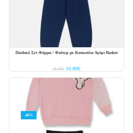
Παιδικό Σετ Φόρμα / Φούτερ με Κουκούλα Αγόρι Basket
Original
Current
10.80
€
18.00
€
price
price
was:
is:
18.00€.
10.80€.
-40%