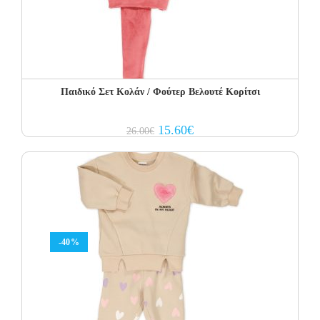
Παιδικό Σετ Κολάν / Φούτερ Βελουτέ Κορίτσι
Original
Current
15.60
€
26.00
€
price
price
was:
is:
26.00€.
15.60€.
-40%