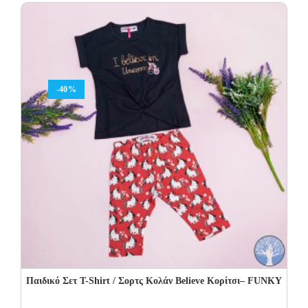
18.00€.
10.80€.
-40%
Παιδικό Σετ Τ-Shirt / Σορτς Κολάν Believe Κορίτσι– FUNKY