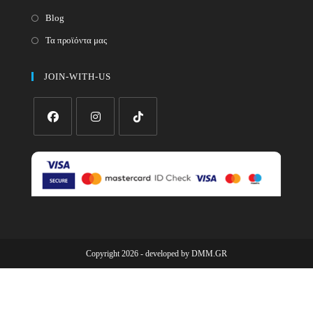
Blog
Τα προϊόντα μας
JOIN-WITH-US
Opens
Opens
Opens
in
in
in
a
a
a
new
new
new
tab
tab
tab
Copyright 2026 - developed by
DMM.GR