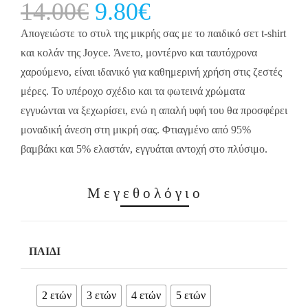
14.00
€
Original
9.80
€
Current
price
price
was:
is:
14.00€.
9.80€.
Απογειώστε το στυλ της μικρής σας με το παιδικό σετ t-shirt
και κολάν της Joyce. Άνετο, μοντέρνο και ταυτόχρονα
χαρούμενο, είναι ιδανικό για καθημερινή χρήση στις ζεστές
μέρες. Το υπέροχο σχέδιο και τα φωτεινά χρώματα
εγγυώνται να ξεχωρίσει, ενώ η απαλή υφή του θα προσφέρει
μοναδική άνεση στη μικρή σας. Φτιαγμένο από 95%
βαμβάκι και 5% ελαστάν, εγγυάται αντοχή στο πλύσιμο.
Μεγεθολόγιο
ΠΑΙΔΊ
2 ετών
3 ετών
4 ετών
5 ετών