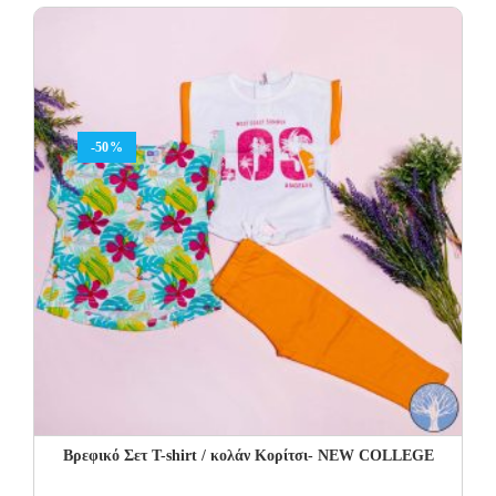
was:
is:
14.00€.
9.80€.
-50%
Βρεφικό Σετ T-shirt / κολάν Κορίτσι- NEW COLLEGE