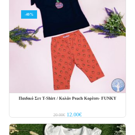
-40%
Παιδικό Σετ Τ-Shirt / Κολάν Peach Κορίτσι- FUNKY
Original
Current
12.00
€
20.00
€
price
price
was:
is:
20.00€.
12.00€.