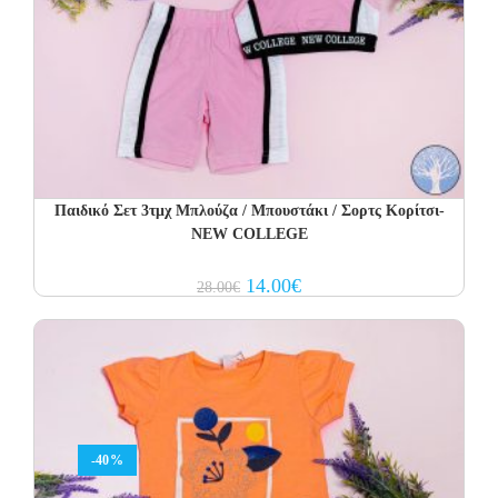
Παιδικό Σετ 3τμχ Μπλούζα / Μπουστάκι / Σορτς Κορίτσι-
NEW COLLEGE
Original
Current
14.00
€
28.00
€
price
price
was:
is:
28.00€.
14.00€.
-40%