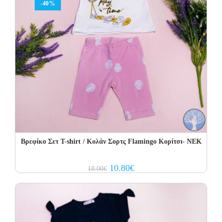
-40%
Βρεφίκο Σετ Τ-shirt / Κολάν Σορτς Flamingo Κορίτσι- NEK
Original
Current
10.80
€
18.00
€
price
price
was:
is:
18.00€.
10.80€.