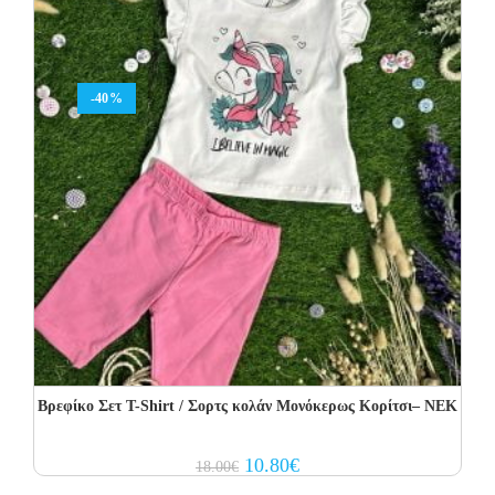
-40%
Βρεφίκο Σετ T-Shirt / Σορτς κολάν Μονόκερως Κορίτσι– NEK
Original
Current
10.80
€
18.00
€
price
price
was:
is: