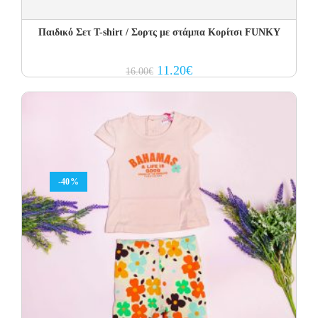
Παιδικό Σετ T-shirt / Σορτς με στάμπα Κορίτσι FUNKY
Original
Current
11.20
€
16.00
€
price
price
was:
is:
16.00€.
11.20€.
-40%