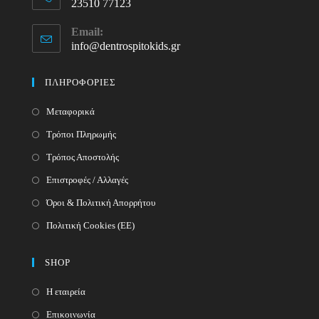
23510 77123
Opens
Email:
in
info@dentrospitokids.gr
Opens
your
in
your
application
ΠΛΗΡΟΦΟΡΙΕΣ
application
Μεταφορικά
Τρόποι Πληρωμής
Τρόπος Αποστολής
Επιστροφές / Αλλαγές
Όροι & Πολιτική Απορρήτου
Πολιτική Cookies (ΕΕ)
SHOP
Η εταιρεία
Επικοινωνία