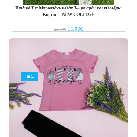
Παιδικό Σετ Μπουστάκι-κολάν 3/4 με αμάνικο μπλουζάκι
Κορίτσι – NEW COLLEGE
Original
Current
11.00
€
22.00
€
price
price
was:
is:
22.00€.
11.00€.
-40%