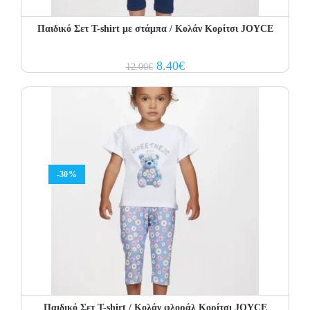
Παιδικό Σετ T-shirt με στάμπα / Κολάν Κορίτσι JOYCE
Original
Current
8.40
€
12.00
€
price
price
was:
is:
12.00€.
8.40€.
-30%
Παιδικό Σετ T-shirt / Κολάν φλοράλ Κορίτσι JOYCE