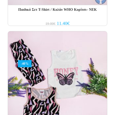
Παιδικό Σετ Τ-Shirt / Κολάν WHO Κορίτσι– NEK
Original
Current
11.40
€
19.00
€
price
price
was:
is:
19.00€.
11.40€.
-40%