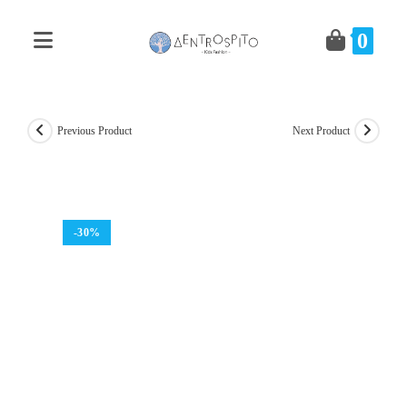
Skip
to
0
content
Previous Product
Next Product
-30%