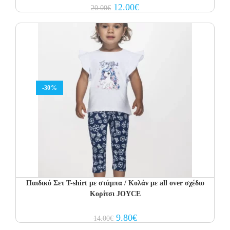
Original
Current
12.00
€
20.00
€
price
price
was:
is:
20.00€.
12.00€.
-30%
Παιδικό Σετ T-shirt με στάμπα / Κολάν με all over σχέδιο
Κορίτσι JOYCE
Original
Current
9.80
€
14.00
€
price
price