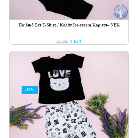
Παιδικό Σετ Τ-Shirt / Κολάν Ice-cream Κορίτσι– NEK
Original
Current
9.60
€
16.00
€
price
price
was:
is:
16.00€.
9.60€.
-50%