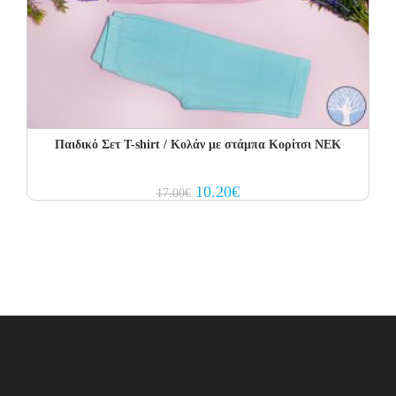
Παιδικό Σετ T-shirt / Κολάν με στάμπα Κορίτσι ΝΕΚ
Original
Current
10.20
€
17.00
€
price
price
was:
is:
17.00€.
10.20€.