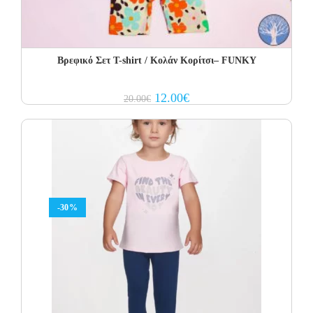
Βρεφικό Σετ Τ-shirt / Κολάν Κορίτσι– FUNKY
Original
Current
12.00
€
20.00
€
price
price
was:
is:
20.00€.
12.00€.
-30%