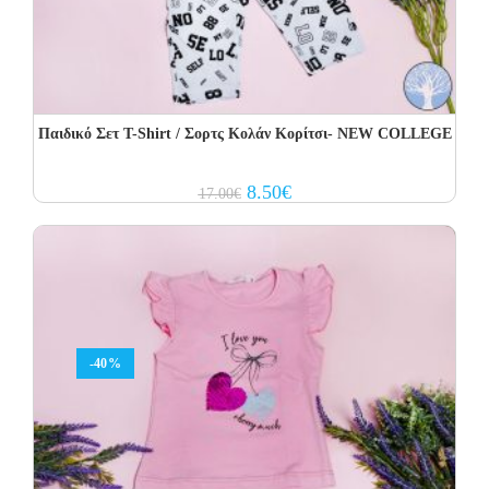
Παιδικό Σετ Τ-Shirt / Σορτς Κολάν Κορίτσι- NEW COLLEGE
Original
Current
8.50
€
17.00
€
price
price
was:
is:
17.00€.
8.50€.
-40%