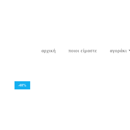
Skip
to
content
αρχική
ποιοι είμαστε
αγοράκι
-40%