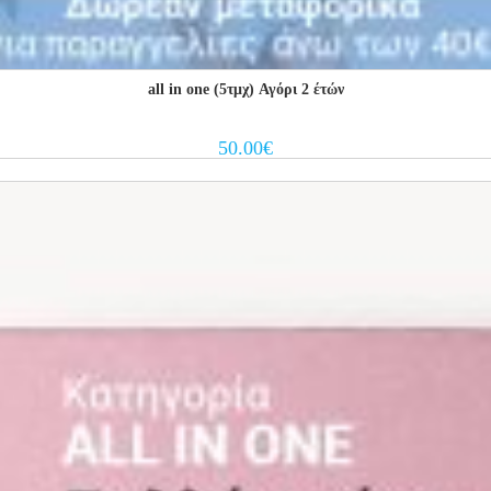
all in one (5τμχ) Αγόρι 2 έτών
50.00
€