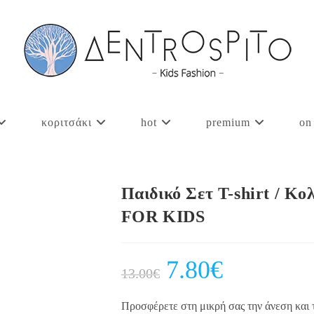
κοριτσάκι
hot
premium
on
Παιδικό Σετ T-shirt / Κ
FOR KIDS
Original
7.80
€
Current
13.00
€
price
price
was:
is:
13.00€.
7.80€.
Προσφέρετε στη μικρή σας την άνεση και τ