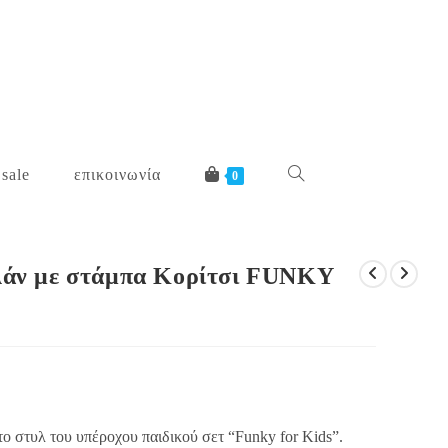
 sale
επικοινωνία
toggle
0
website
ολάν με στάμπα Κορίτσι FUNKY
search
ο στυλ του υπέροχου παιδικού σετ “Funky for Kids”.