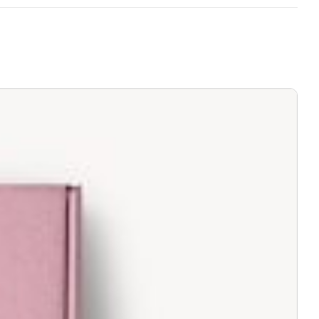
 σε κάποιον πελάτη μας και είναι ελαττωματικό χωρίς να γίνει αντιληπτό
ή του προϊόντος, χωρίς καμία οικονομική επιβάρυνση του πελάτη.