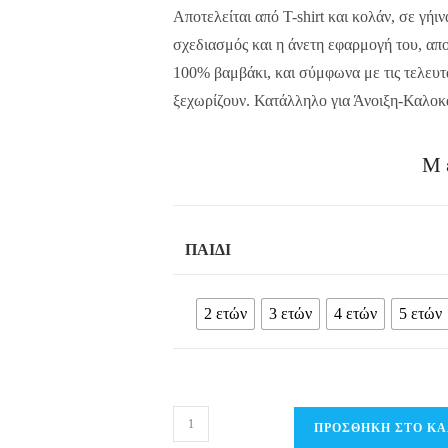
Αποτελείται από T-shirt και κολάν, σε γήι
σχεδιασμός και η άνετη εφαρμογή του, απ
100% βαμβάκι, και σύμφωνα με τις τελευταί
ξεχωρίζουν. Κατάλληλο για Άνοιξη-Καλοκα
Μ
ΠΑΙΔΊ
2 ετών
3 ετών
4 ετών
5 ετών
Παιδικό
ΠΡΟΣΘΉΚΗ ΣΤΟ ΚΑ
Σετ