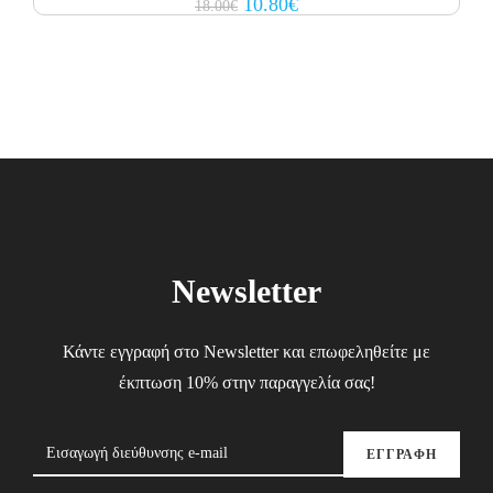
Original
Current
10.80
€
18.00
€
price
price
was:
is:
18.00€.
10.80€.
Newsletter
Κάντε εγγραφή στο Newsletter και επωφεληθείτε με
έκπτωση 10% στην παραγγελία σας!
ΕΓΓΡΑΦΗ