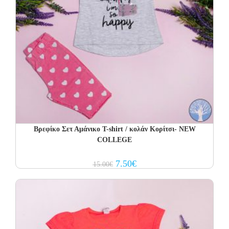
Βρεφίκο Σετ Αμάνικο T-shirt / κολάν Κορίτσι- NEW
COLLEGE
Original
Current
7.50
€
15.00
€
price
price
was:
is:
15.00€.
7.50€.