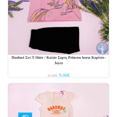
Παιδικό Σετ Τ-Shirt / Κολάν Σορτς Princess horse Κορίτσι–
Joyce
Original
Current
9.00
€
15.00
€
price
price
was:
is:
15.00€.
9.00€.
-40%