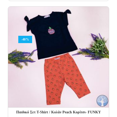
price
price
was:
is:
16.00€.
9.60€.
-40%
Παιδικό Σετ Τ-Shirt / Κολάν Peach Κορίτσι- FUNKY