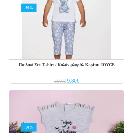
-30%
Παιδικό Σετ T-shirt / Κολάν φλοράλ Κορίτσι JOYCE
Original
Current
9.80
€
14.00
€
price
price
was:
is:
14.00€.
9.80€.
-50%