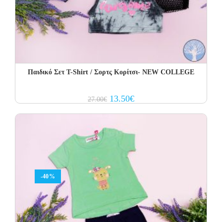
Παιδικό Σετ Τ-Shirt / Σορτς Κορίτσι- NEW COLLEGE
Original
Current
13.50
€
27.00
€
price
price
was:
is:
27.00€.
13.50€.
-40%