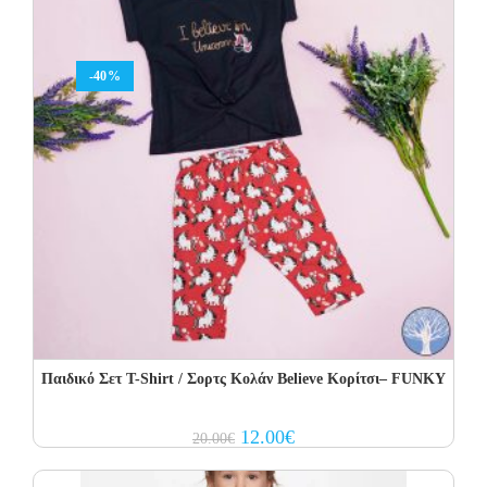
-40%
Παιδικό Σετ Τ-Shirt / Σορτς Κολάν Believe Κορίτσι– FUNKY
Original
Current
12.00
€
20.00
€
price
price
was:
is:
20.00€.
12.00€.