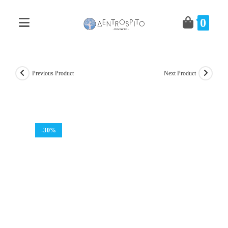
Skip
to
0
content
Previous Product
Next Product
-30%