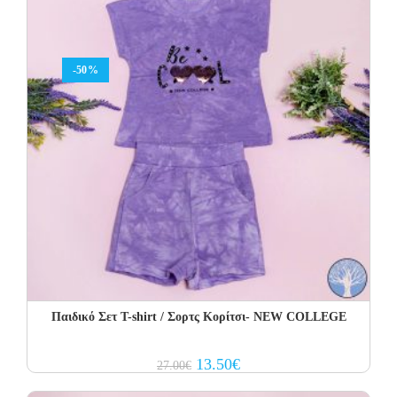
-50%
Παιδικό Σετ T-shirt / Σορτς Κορίτσι- NEW COLLEGE
Original
Current
13.50
€
27.00
€
price
price
was:
is: