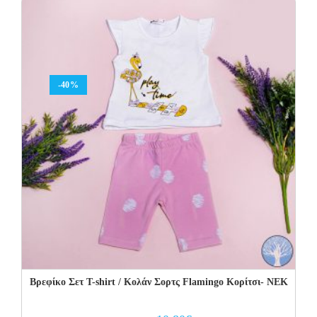
27.00€.
13.50€.
-40%
Βρεφίκο Σετ Τ-shirt / Κολάν Σορτς Flamingo Κορίτσι- NEK