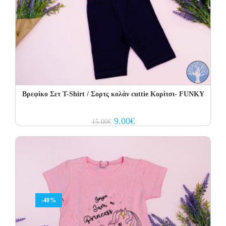
Βρεφίκο Σετ Τ-Shirt / Σορτς κολάν cuttie Κορίτσι- FUNKY
Original
Current
9.00
€
15.00
€
price
price
was:
is:
15.00€.
9.00€.
-40%