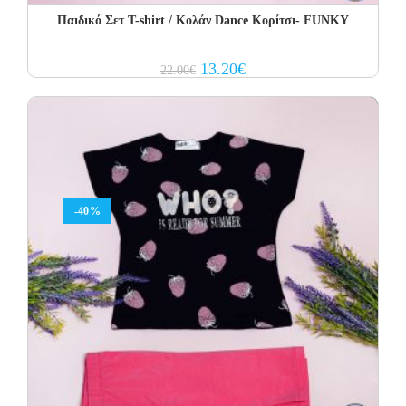
Παιδικό Σετ Τ-shirt / Κολάν Dance Κορίτσι- FUNKY
Original
Current
13.20
€
22.00
€
price
price
was:
is:
22.00€.
13.20€.
-40%