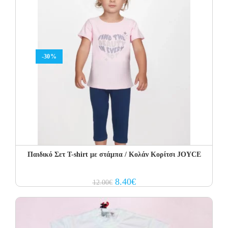
-30%
Παιδικό Σετ T-shirt με στάμπα / Κολάν Κορίτσι JOYCE
Original
Current
8.40
€
12.00
€
price
price
was:
is:
12.00€.
8.40€.