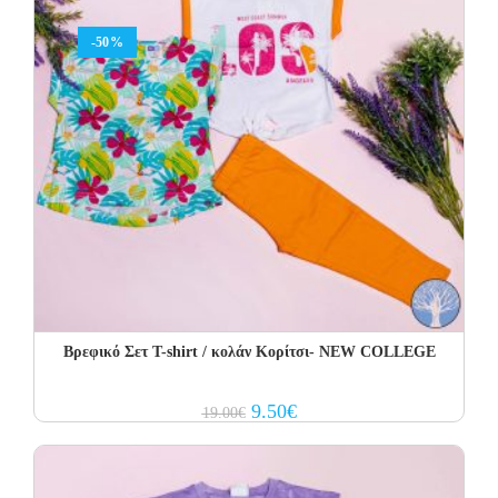
-50%
Βρεφικό Σετ T-shirt / κολάν Κορίτσι- NEW COLLEGE
Original
Current
9.50
€
19.00
€
price
price
was:
is:
19.00€.
9.50€.