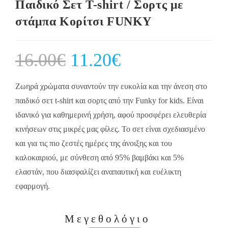
Παιδικό Σετ T-shirt / Σορτς με
στάμπα Κορίτσι FUNKY
16.00
€
Original
11.20
€
Current
price
price
was:
is:
16.00€.
11.20€.
Ζωηρά χρώματα συναντούν την ευκολία και την άνεση στο
παιδικό σετ t-shirt και σορτς από την Funky for kids. Είναι
ιδανικό για καθημερινή χρήση, αφού προσφέρει ελευθερία
κινήσεων στις μικρές μας φίλες. Το σετ είναι σχεδιασμένο
και για τις πιο ζεστές ημέρες της άνοιξης και του
καλοκαιριού, με σύνθεση από 95% βαμβάκι και 5%
ελαστάν, που διασφαλίζει αναπαυτική και ευέλικτη
εφαρμογή.
Μεγεθολόγιο