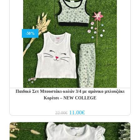
-50%
Παιδικό Σετ Μπουστάκι-κολάν 3/4 με αμάνικο μπλουζάκι
Κορίτσι – NEW COLLEGE
Original
Current
11.00
€
22.00
€
price
price
was:
is:
22.00€.
11.00€.