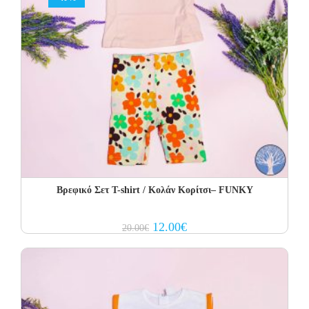
Βρεφικό Σετ Τ-shirt / Κολάν Κορίτσι– FUNKY
Original
Current
12.00
€
20.00
€
price
price
was:
is:
20.00€.
12.00€.