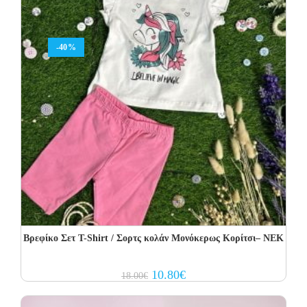
-40%
Βρεφίκο Σετ T-Shirt / Σορτς κολάν Μονόκερως Κορίτσι– NEK
Original
Current
10.80
€
18.00
€
price
price
was:
is:
18.00€.
10.80€.