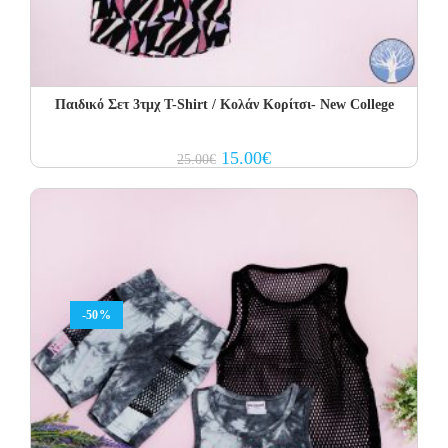
Παιδικό Σετ 3τμχ Τ-Shirt / Κολάν Κορίτσι- Νew College
Original
Current
15.00
€
25.00
€
price
price
was:
is:
25.00€.
15.00€.
-50%