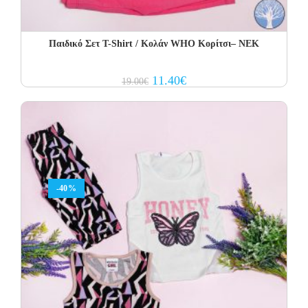
Παιδικό Σετ Τ-Shirt / Κολάν WHO Κορίτσι– NEK
Original
Current
11.40
€
19.00
€
price
price
was:
is:
19.00€.
11.40€.
-40%