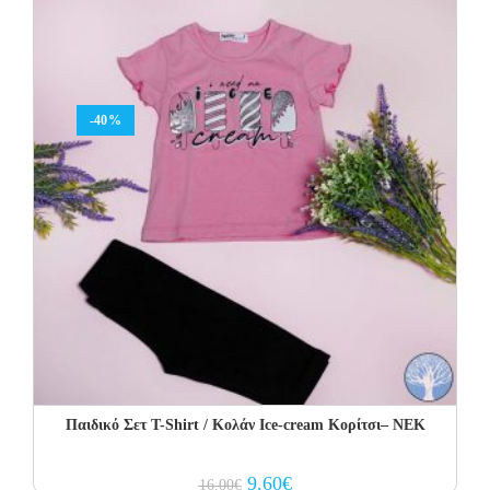
-40%
Παιδικό Σετ Τ-Shirt / Κολάν Ice-cream Κορίτσι– NEK
Original
Current
9.60
€
16.00
€