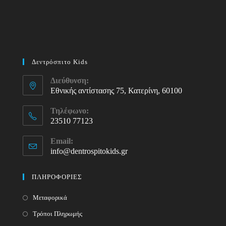
Δεντρόσπιτο Kids
Διεύθυνση:
Εθνικής αντίστασης 75, Κατερίνη, 60100
Τηλέφωνο:
23510 77123
Opens
Email:
in
info@dentrospitokids.gr
Opens
your
in
your
application
ΠΛΗΡΟΦΟΡΙΕΣ
application
Μεταφορικά
Τρόποι Πληρωμής