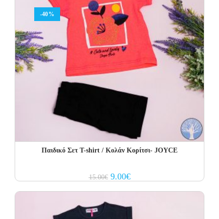
-40%
Παιδικό Σετ Τ-shirt / Κολάν Κορίτσι- JOYCE
Original
Current
9.00
€
15.00
€
price
price
was:
is:
15.00€.
9.00€.