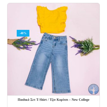
was:
is:
28.00€.
16.80€.
-40%
Παιδικό Σετ Τ-Shirt / Τζιν Κορίτσι – New College