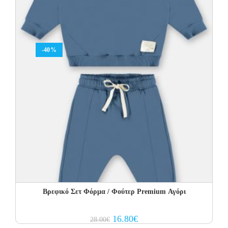
-40%
Βρεφικό Σετ Φόρμα / Φούτερ Premium Αγόρι
Original
Current
16.80
€
28.00
€
price
price