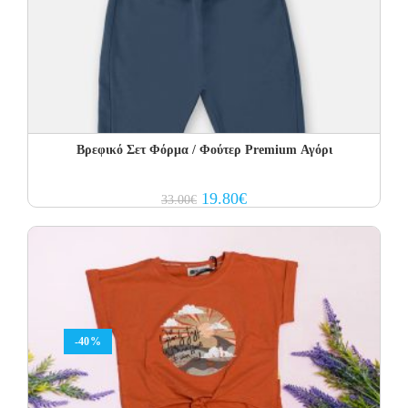
Βρεφικό Σετ Φόρμα / Φούτερ Premium Αγόρι
Original
Current
19.80
€
33.00
€
price
price
was:
is:
33.00€.
19.80€.
-40%