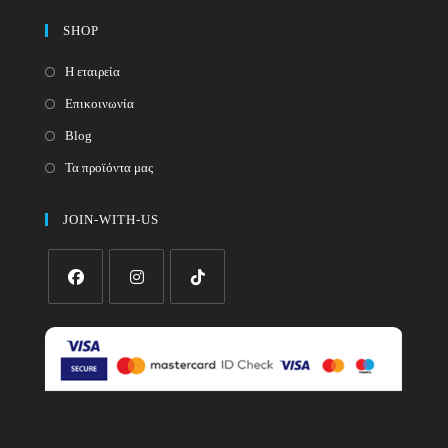
SHOP
Η εταιρεία
Επικοινωνία
Blog
Τα προϊόντα μας
JOIN-WITH-US
Opens
Opens
Opens
in
in
in
a
a
a
new
new
new
tab
tab
tab