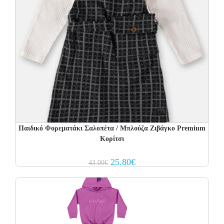
Παιδικό Φορεματάκι Σαλοπέτα / Μπλούζα Ζιβάγκο Premium
Κορίτσι
Original
Current
25.80
€
43.00
€
price
price
was:
is:
43.00€.
25.80€.