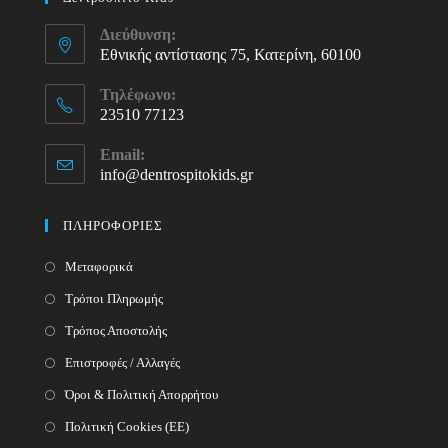
Διεύθυνση:
Εθνικής αντίστασης 75, Κατερίνη, 60100
Τηλέφωνο:
23510 77123
Opens
Email:
in
info@dentrospitokids.gr
Opens
your
in
your
application
ΠΛΗΡΟΦΟΡΙΕΣ
application
Μεταφορικά
Τρόποι Πληρωμής
Τρόπος Αποστολής
Επιστροφές / Αλλαγές
Όροι & Πολιτική Απορρήτου
Πολιτική Cookies (ΕΕ)