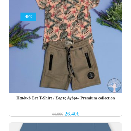
-40%
Παιδικό Σετ T-Shirt / Σορτς Αγόρι– Premium collection
Original
Current
26.40
€
44.00
€
price
price
was:
is:
44.00€.
26.40€.