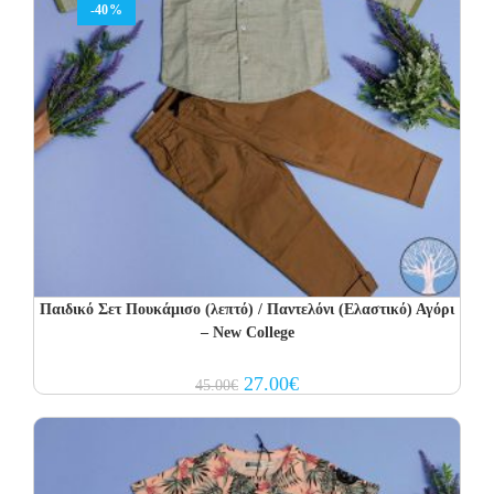
-40%
Παιδικό Σετ Πουκάμισο (λεπτό) / Παντελόνι (Ελαστικό) Αγόρι
– New College
Original
Current
27.00
€
45.00
€
price
price
was:
is:
45.00€.
27.00€.