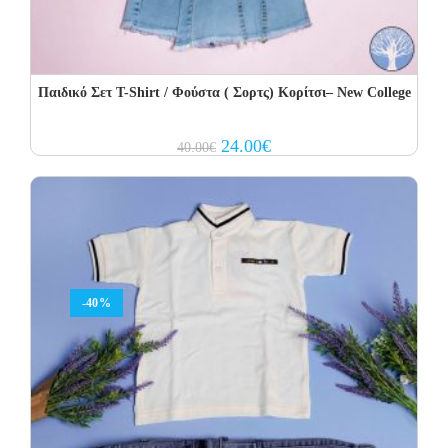
Παιδικό Σετ Τ-Shirt / Φούστα ( Σορτς) Κορίτσι– New College
Original
Current
24.00
€
40.00
€
price
price
was:
is:
40.00€.
24.00€.
-40%