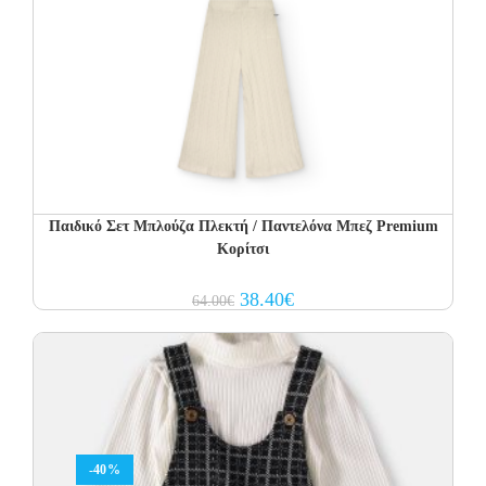
Παιδικό Σετ Μπλούζα Πλεκτή / Παντελόνα Μπεζ Premium
Κορίτσι
Original
Current
38.40
€
64.00
€
price
price
was:
is:
64.00€.
38.40€.
-40%