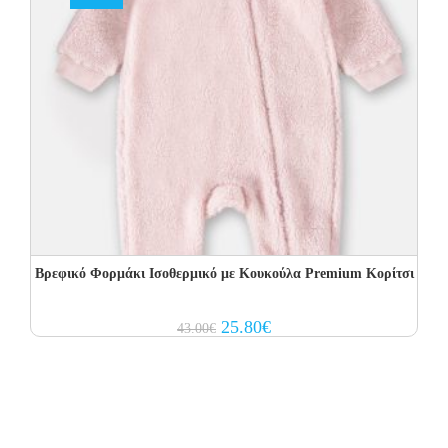
Βρεφικό Φορμάκι Ισοθερμικό με Kουκούλα Premium Κορίτσι
Original
Current
25.80
€
43.00
€
price
price
was:
is:
43.00€.
25.80€.