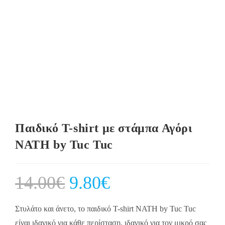
Παιδικό T-shirt με στάμπα Αγόρι
NATH by Tuc Tuc
14.00
€
Original
9.80
€
Current
price
price
was:
is:
14.00€.
9.80€.
Στυλάτο και άνετο, το παιδικό T-shirt NATH by Tuc Tuc
είναι ιδανικό για κάθε περίσταση, ιδανικό για τον μικρό σας