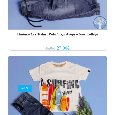
Παιδικό Σετ Τ-shirt Polo / Τζιν Αγόρι – New College
Original
Current
27.00
€
45.00
€
price
price
was:
is:
45.00€.
27.00€.
-40%