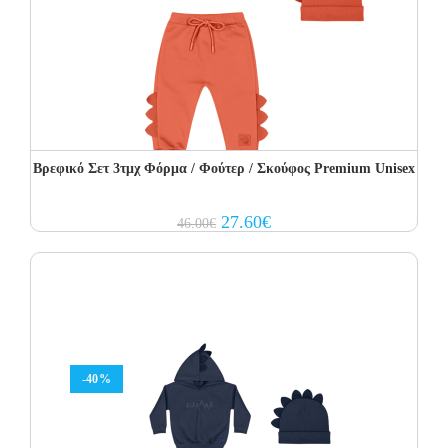
Βρεφικό Σετ 3τμχ Φόρμα / Φούτερ / Σκούφος Premium Unisex
Original
Current
27.60
€
46.00
€
price
price
was:
is:
46.00€.
27.60€.
-40%