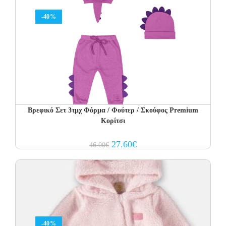
-40%
Βρεφικό Σετ 3τμχ Φόρμα / Φούτερ / Σκούφος Premium
Κορίτσι
Original
Current
27.60
€
46.00
€
price
price
was:
is:
46.00€.
27.60€.
-40%