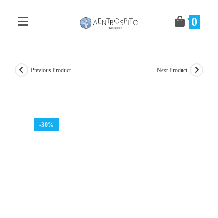
Skip
to
0
content
Previous Product
Next Product
-30%