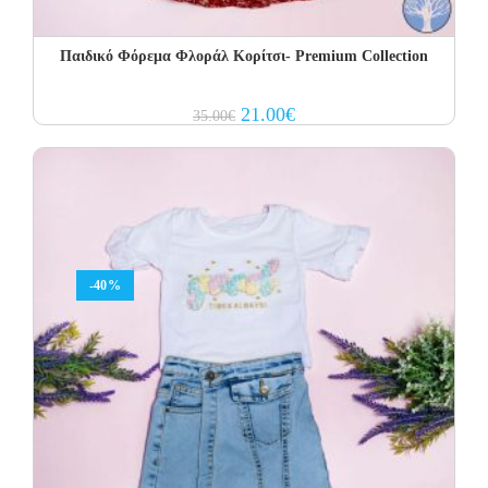
Παιδικό Φόρεμα Φλοράλ Κορίτσι- Premium Collection
Original
Current
21.00
€
35.00
€
price
price
was:
is:
35.00€.
21.00€.
-40%