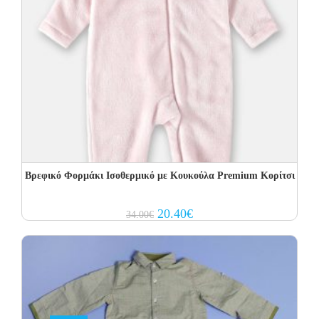
Βρεφικό Φορμάκι Ισοθερμικό με Kουκούλα Premium Κορίτσι
Original
Current
20.40
€
34.00
€
price
price
was:
is:
34.00€.
20.40€.