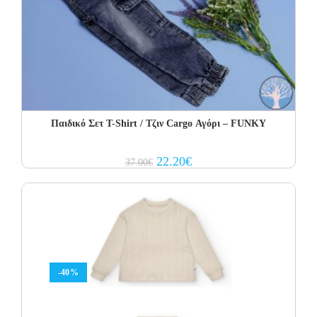
Παιδικό Σετ Τ-Shirt / Τζιν Cargo Αγόρι – FUNKY
Original
Current
22.20
€
37.00
€
price
price
was:
is:
37.00€.
22.20€.
-40%