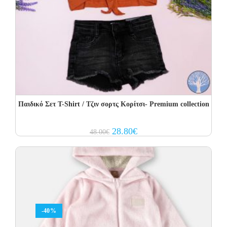
Παιδικό Σετ T-Shirt / Τζιν σορτς Κορίτσι- Premium collection
Original
Current
28.80
€
48.00
€
price
price
was:
is:
48.00€.
28.80€.
-40%