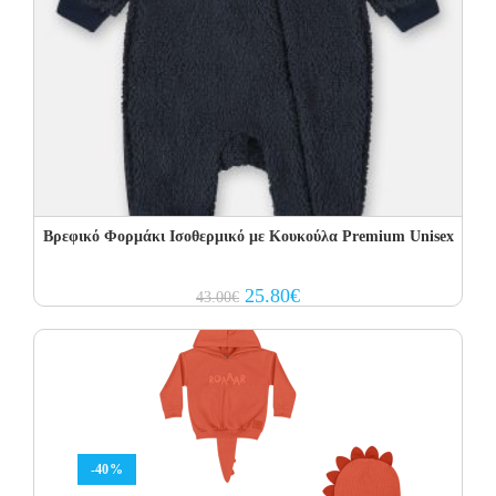
Βρεφικό Φορμάκι Ισοθερμικό με Kουκούλα Premium Unisex
Original
Current
25.80
€
43.00
€
price
price
was:
is:
43.00€.
25.80€.
-40%