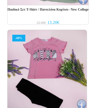
Παιδικό Σετ Τ-Shirt / Παντελόνα Κορίτσι– New College
Original
Current
13.20
€
22.00
€
price
price
was:
is:
22.00€.
13.20€.
-40%