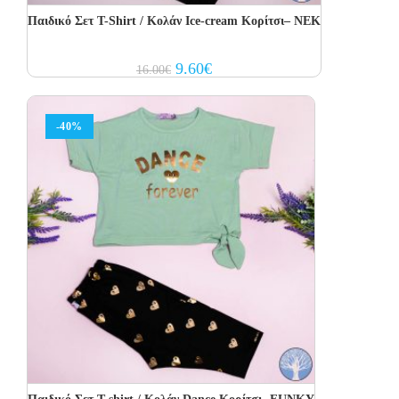
Παιδικό Σετ Τ-Shirt / Κολάν Ice-cream Κορίτσι– NEK
Original
Current
9.60
€
16.00
€
price
price
was:
is:
16.00€.
9.60€.
-40%