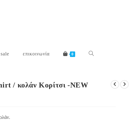
 sale
επικοινωνία
toggle
0
website
hirt / κολάν Κορίτσι -NEW
search
ολάν.