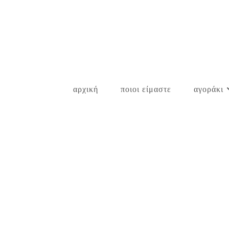
Skip
to
content
αρχική
ποιοι είμαστε
αγοράκι