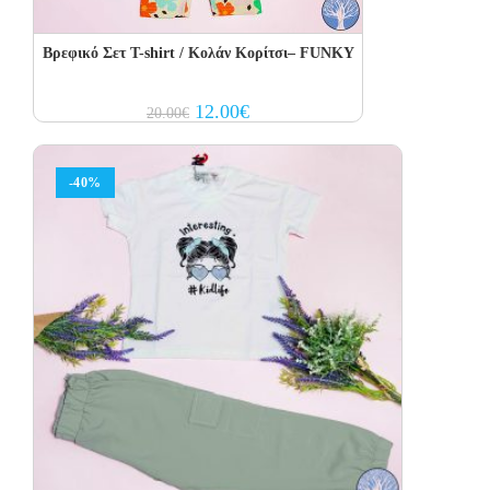
Βρεφικό Σετ Τ-shirt / Κολάν Κορίτσι– FUNKY
Original
Current
12.00
€
20.00
€
price
price
was:
is:
20.00€.
12.00€.
-40%