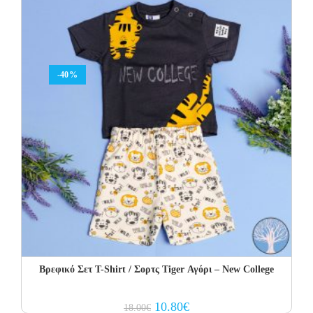
-40%
Βρεφικό Σετ Τ-Shirt / Σορτς Tiger Αγόρι – New College
Original
Current
10.80
€
18.00
€