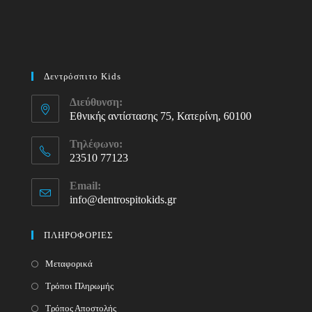
Δεντρόσπιτο Kids
Διεύθυνση:
Εθνικής αντίστασης 75, Κατερίνη, 60100
Τηλέφωνο:
23510 77123
Opens
Email:
in
info@dentrospitokids.gr
Opens
your
in
your
application
ΠΛΗΡΟΦΟΡΙΕΣ
application
Μεταφορικά
Τρόποι Πληρωμής
Τρόπος Αποστολής