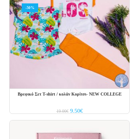
-50%
Βρεφικό Σετ T-shirt / κολάν Κορίτσι- NEW COLLEGE
Original
Current
9.50
€
19.00
€
price
price
was:
is:
19.00€.
9.50€.