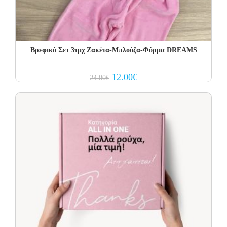
Βρεφικό Σετ 3τμχ Ζακέτα-Μπλούζα-Φόρμα DREAMS
Original
Current
12.00
€
24.00
€
price
price
was:
is:
24.00€.
12.00€.