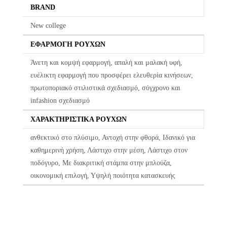
BRAND
Η πρώτη αλλαγή κοστίζει 5€ για Ελλάδα όλη την Ελλάδα. Οι
επόμενες αλλαγές είναι +8.50€
New college
Όλα τα προϊόντα περνούν από μία λεπτομερή και προσεκτική
ΕΦΑΡΜΟΓΉ ΡΟΎΧΩΝ
διαδικασία ελέγχου πριν από την αποστολή τους.
Άνετη και κομψή εφαρμογή, απαλή και μαλακή υφή,
Σε περίπτωση που κάποιο προϊόν έχει παραδοθεί σε κάποιον
ευέλικτη εφαρμογή που προσφέρει ελευθερία κινήσεων,
πελάτη μας και είναι ελαττωματικό χωρίς να γίνει αντιληπτό από
πρωτοποριακό στιλιστικά σχεδιασμό, σύγχρονο και
εμάς, δεσμευόμαστε με άμεση αντικατάστασή του προϊόντος,
infashion σχεδιασμό
χωρίς καμία οικονομική επιβάρυνση του πελάτη.
ΧΑΡΑΚΤΗΡΙΣΤΙΚΆ ΡΟΎΧΩΝ
ανθεκτικό στο πλύσιμο, Αντοχή στην φθορά, Ιδανικό για
καθημερινή χρήση, Λάστιχο στην μέση, Λάστιχο στον
ποδόγυρο, Με διακριτική στάμπα στην μπλούζα,
οικονομική επιλογή, Υψηλή ποιότητα κατασκευής