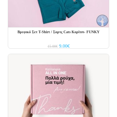
Βρεφικό Σετ Τ-Shirt / Σορτς Cats Κορίτσι- FUNKY
Original
Current
9.00
€
15.00
€
price
price
was:
is:
15.00€.
9.00€.