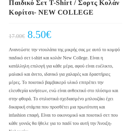
Παιδικό Σετ Τ-Shirt / Σορτς Κολάν
Κορίτσι- NEW COLLEGE
Original
8.50
€
Current
17.00
€
price
price
was:
is:
17.00€.
8.50€.
Ανανεώστε την ντουλάπα της μικρής σας με αυτό το κομψό
παιδικό σετ t-shirt και κολάν New College. Είναι η
κατάλληλη επιλογή για κάθε μέρα, αφού είναι ευέλικτο,
μαλακό και άνετο, ιδανικό για χαλαρές και δραστήριες
μέρες. Το ποιοτικό βαμβακερό υλικό επιτρέπει την
ελευθερία κινήσεων, ενώ είναι ανθεκτικό στο πλύσιμο και
στην φθορά. Το στιλιστικά σχεδιασμένο μπλουζάκι έχει
δικαρική στάμπα που προσθέτει μια πρωτότυπη και
infashion επαφή. Είναι το οικονομικό και ποιοτικό σετ που
κάθε γονιός θα ήθελε για το παιδί του αυτή την Άνοιξη-