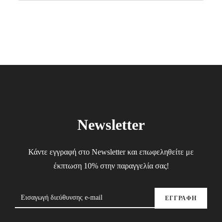
price
price
was:
is:
18.00€.
10.80€.
Newsletter
Κάντε εγγραφή στο Newsletter και επωφεληθείτε με
έκπτωση 10% στην παραγγελία σας!
ΕΓΓΡΑΦΗ