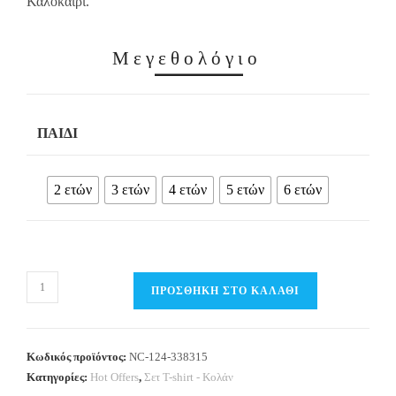
Καλοκαίρι.
Μεγεθολόγιο
ΠΑΙΔΊ
2 ετών
3 ετών
4 ετών
5 ετών
6 ετών
Παιδικό
ΠΡΟΣΘΉΚΗ ΣΤΟ ΚΑΛΆΘΙ
Σετ
Τ-
Shirt
Κωδικός προϊόντος:
NC-124-338315
/
Κατηγορίες:
Hot Offers
,
Σετ T-shirt - Κολάν
Σορτς