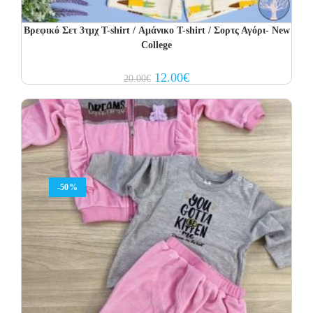
Βρεφικό Σετ 3τμχ T-shirt / Αμάνικο T-shirt / Σορτς Αγόρι- New
College
Original
Current
12.00
€
20.00
€
price
price
was:
is:
20.00€.
12.00€.
-50%