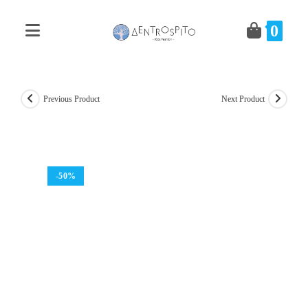
Skip
to
0
content
Previous Product
Next Product
-50%