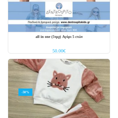
all in one (5τμχ) Αγόρι 5 ετών
50.00
€
-50%