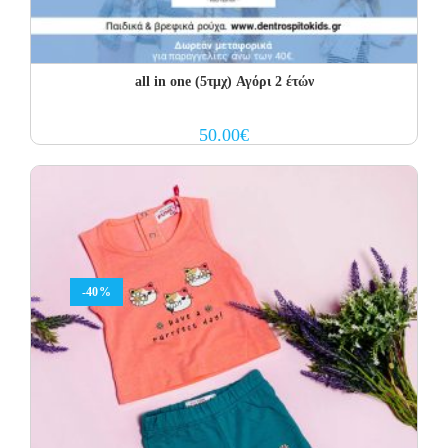
all in one (5τμχ) Αγόρι 2 έτών
50.00
€
-40%