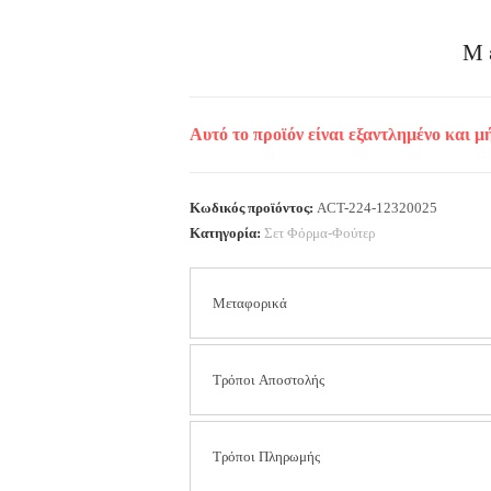
Μ
Αυτό το προϊόν είναι εξαντλημένο και μ
Κωδικός προϊόντος:
ACT-224-12320025
Κατηγορία:
Σετ Φόρμα-Φούτερ
Μεταφορικά
Τα έξοδα αποστολής είναι
2.50 € για όλη τ
Τρόποι Αποστολής
περιοχών).
Στις αποστολές με αντικαταβολή η χρέωση ε
Δωρεάν μεταφορικά για παραγγελίες άνω των
Αποστολή με Courier
Τρόποι Πληρωμής
Οι παραδόσεις των προϊόντων πραγματοποιο