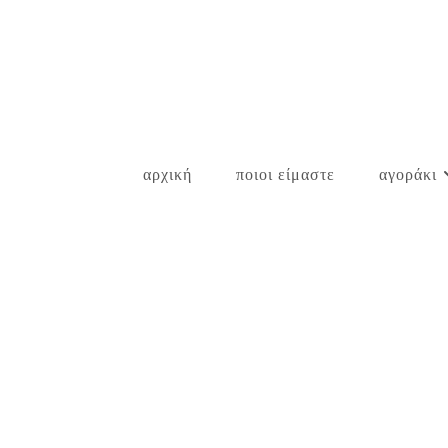
Skip
to
content
αρχική
ποιοι είμαστε
αγοράκι