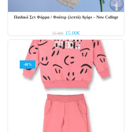
Παιδικό Σετ Φόρμα / Φούτερ (λεπτό) Αγόρι – New College
Original
Current
15.00
€
25.00
€
price
price
was:
is:
25.00€.
15.00€.
-40%