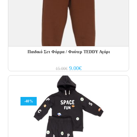
Παιδικό Σετ Φόρμα / Φούτερ TEDDY Αγόρι
Original
Current
9.00
€
15.00
€
price
price
was:
is:
15.00€.
9.00€.
-40%