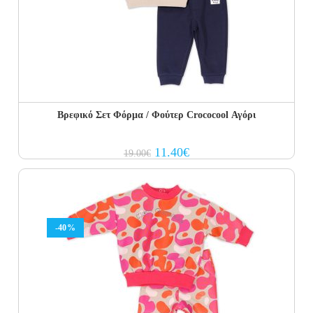
Βρεφικό Σετ Φόρμα / Φούτερ Crococool Αγόρι
Original
Current
11.40
€
19.00
€
price
price
was:
is:
19.00€.
11.40€.
-40%