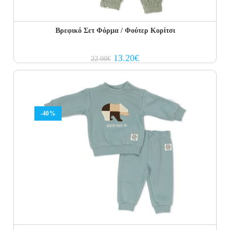
Βρεφικό Σετ Φόρμα / Φούτερ Κορίτσι
Original
Current
13.20
€
22.00
€
price
price
was:
is:
22.00€.
13.20€.
-40%