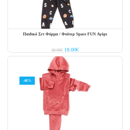
Παιδικό Σετ Φόρμα / Φούτερ Space FUN Αγόρι
Original
Current
18.00
€
30.00
€
price
price
was:
is:
30.00€.
18.00€.
-40%