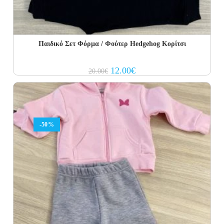
Παιδικό Σετ Φόρμα / Φούτερ Hedgehog Κορίτσι
Original
Current
12.00
€
20.00
€
price
price
was:
is:
20.00€.
12.00€.
-50%