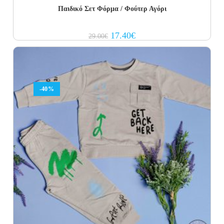
Παιδικό Σετ Φόρμα / Φούτερ Αγόρι
Original
Current
17.40
€
29.00
€
price
price
was:
is:
29.00€.
17.40€.
-40%