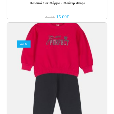
Παιδικό Σετ Φόρμα / Φούτερ Αγόρι
Original
Current
15.00
€
25.00
€
price
price
was:
is:
25.00€.
15.00€.
-40%