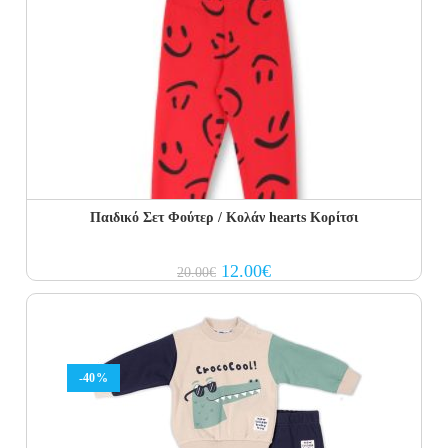
Παιδικό Σετ Φούτερ / Κολάν hearts Κορίτσι
Original
Current
12.00
€
20.00
€
price
price
was:
is:
20.00€.
12.00€.
-40%