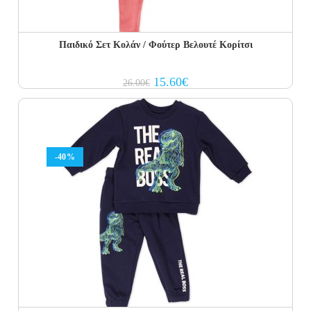
Παιδικό Σετ Κολάν / Φούτερ Βελουτέ Κορίτσι
Original
Current
15.60
€
26.00
€
price
price
was:
is:
26.00€.
15.60€.
-40%