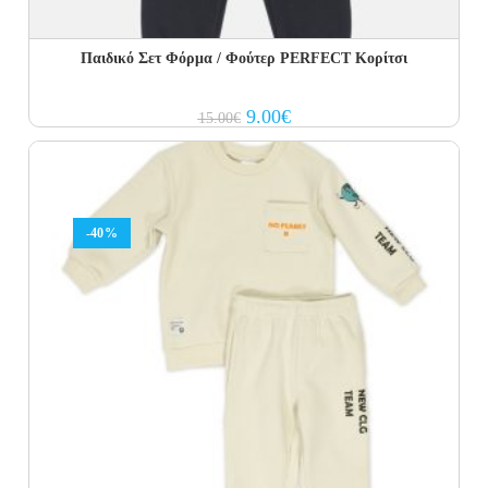
Παιδικό Σετ Φόρμα / Φούτερ PERFECT Kορίτσι
Original
Current
9.00
€
15.00
€
price
price
was:
is:
15.00€.
9.00€.
-40%