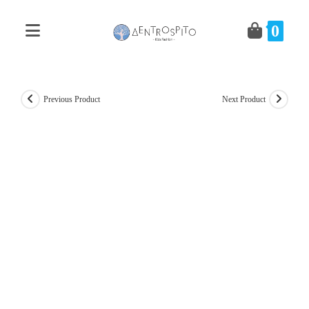
Skip
to
0
content
Previous Product
Next Product