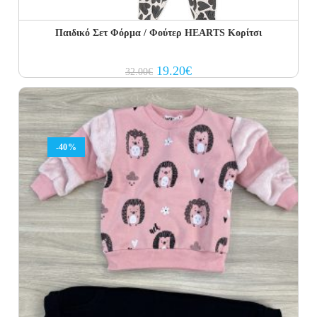
Παιδικό Σετ Φόρμα / Φούτερ HEARTS Κορίτσι
Original
Current
19.20
€
32.00
€
price
price
was:
is:
32.00€.
19.20€.
-40%