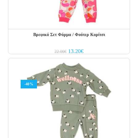
Βρεφικό Σετ Φόρμα / Φούτερ Κορίτσι
Original
Current
13.20
€
22.00
€
price
price
was:
is:
22.00€.
13.20€.
-40%