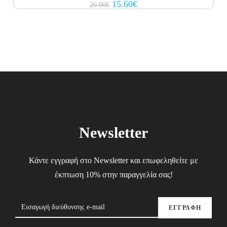
Original
Current
15.60
€
26.00
€
price
price
was:
is:
26.00€.
15.60€.
Newsletter
Κάντε εγγραφή στο Newsletter και επωφεληθείτε με
έκπτωση 10% στην παραγγελία σας!
ΕΓΓΡΑΦΗ