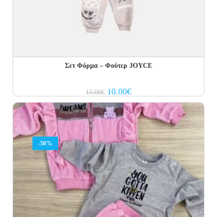
Σετ Φόρμα – Φούτερ JOYCE
Original
Current
10.00
€
15.00
€
price
price
was:
is:
15.00€.
10.00€.
-50%