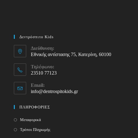
Δεντρόσπιτο Kids
Διεύθυνση:
Εθνικής αντίστασης 75, Κατερίνη, 60100
Τηλέφωνο:
23510 77123
Opens
Email:
in
info@dentrospitokids.gr
Opens
your
in
your
application
ΠΛΗΡΟΦΟΡΙΕΣ
application
Μεταφορικά
Τρόποι Πληρωμής