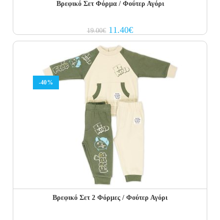
Βρεφικό Σετ Φόρμα / Φούτερ Αγόρι
Original
Current
11.40
€
19.00
€
price
price
was:
is:
19.00€.
11.40€.
-40%
Βρεφικό Σετ 2 Φόρμες / Φούτερ Αγόρι