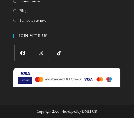
Επικοινωνία
Blog
Τα προϊόντα μας
JOIN-WITH-US
Opens
Opens
Opens
in
in
in
a
a
a
new
new
new
tab
tab
tab
Copyright 2026 - developed by
DMM.GR