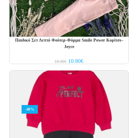
Παιδικό Σετ Λεπτό Φούτερ-Φόρμα Smile Power Κορίτσι–
Joyce
Original
Current
10.80
€
18.00
€
price
price
was:
is:
18.00€.
10.80€.
-40%