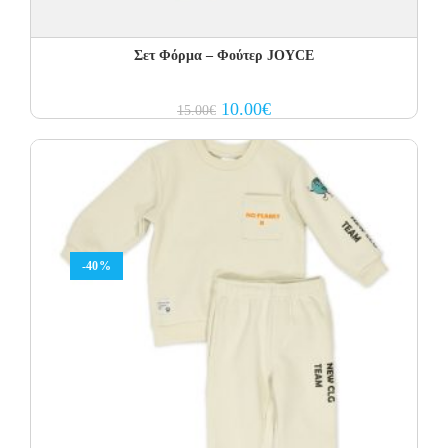
Σετ Φόρμα – Φούτερ JOYCE
Original
Current
10.00
€
15.00
€
price
price
was:
is:
15.00€.
10.00€.
-40%