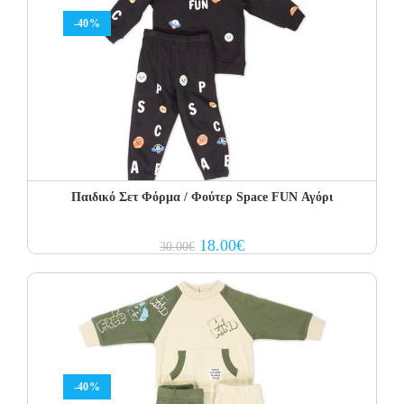
-40%
Παιδικό Σετ Φόρμα / Φούτερ Space FUN Αγόρι
Original
Current
18.00
€
30.00
€
price
price
was:
is:
30.00€.
18.00€.
-40%