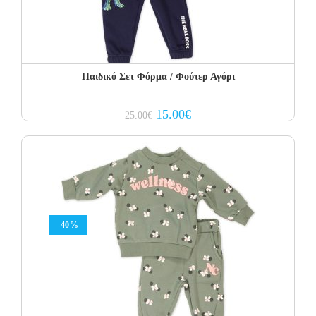
Παιδικό Σετ Φόρμα / Φούτερ Αγόρι
Original
Current
15.00
€
25.00
€
price
price
was:
is:
25.00€.
15.00€.
-40%