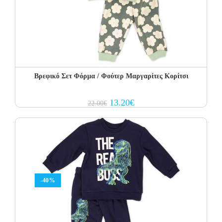
Βρεφικό Σετ Φόρμα / Φούτερ Μαργαρίτες Κορίτσι
Original
Current
13.20
€
22.00
€
price
price
was:
is:
22.00€.
13.20€.
-40%