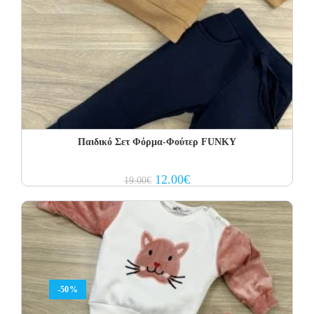
Παιδικό Σετ Φόρμα-Φούτερ FUNKY
Original
Current
12.00
€
19.00
€
price
price
was:
is:
19.00€.
12.00€.
-50%