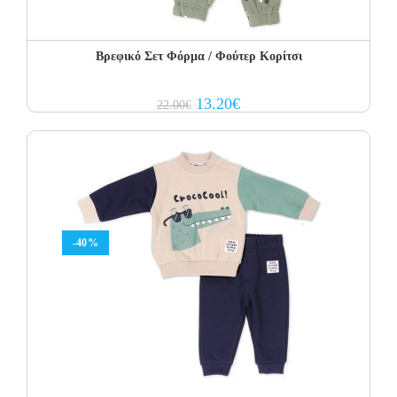
Βρεφικό Σετ Φόρμα / Φούτερ Κορίτσι
Original
Current
13.20
€
22.00
€
price
price
was:
is:
22.00€.
13.20€.
-40%