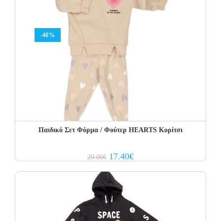
-40%
Παιδικό Σετ Φόρμα / Φούτερ HEARTS Κορίτσι
Original
Current
17.40
€
29.00
€
price
price
was:
is:
29.00€.
17.40€.