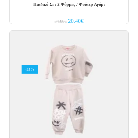
Παιδικό Σετ 2 Φόρμες / Φούτερ Αγόρι
Original
Current
20.40
€
34.00
€
price
price
was:
is:
34.00€.
20.40€.
-33%