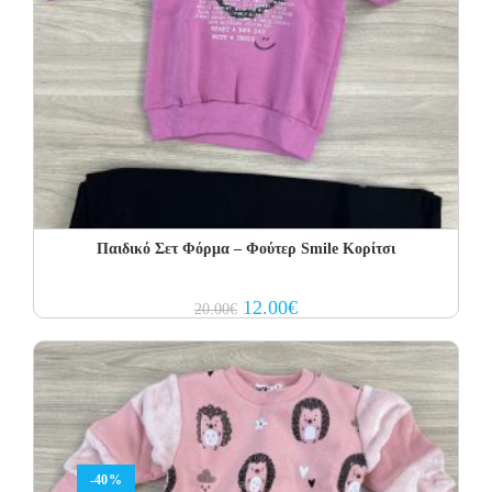
Παιδικό Σετ Φόρμα – Φούτερ Smile Κορίτσι
Original
Current
12.00
€
20.00
€
price
price
was:
is:
20.00€.
12.00€.
-40%