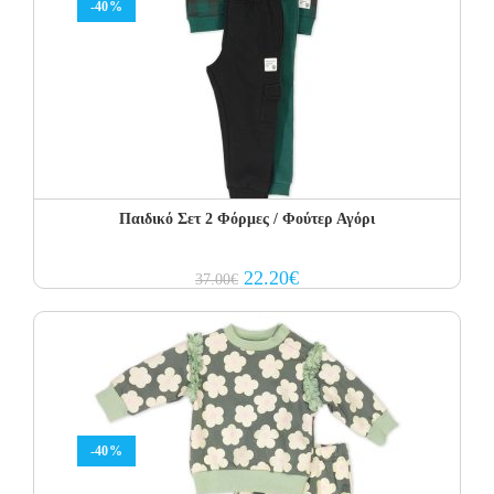
-40%
Παιδικό Σετ 2 Φόρμες / Φούτερ Αγόρι
Original
Current
22.20
€
37.00
€
price
price
was:
is:
37.00€.
22.20€.
-40%