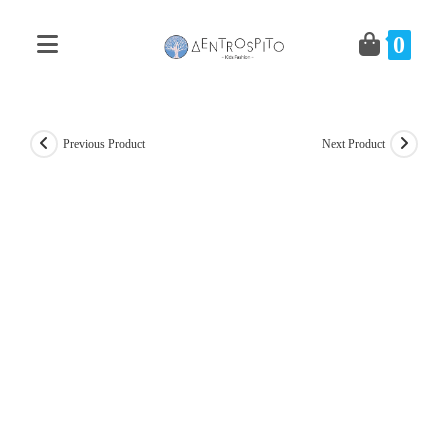
Skip
to
0
content
Previous Product
Next Product