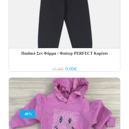
Παιδικό Σετ Φόρμα / Φούτερ PERFECT Kορίτσι
Original
Current
9.00
€
15.00
€
price
price
was:
is:
15.00€.
9.00€.
-40%