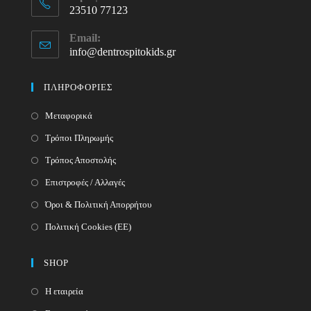
23510 77123
Opens
Email:
in
info@dentrospitokids.gr
Opens
your
in
your
application
ΠΛΗΡΟΦΟΡΙΕΣ
application
Μεταφορικά
Τρόποι Πληρωμής
Τρόπος Αποστολής
Επιστροφές / Αλλαγές
Όροι & Πολιτική Απορρήτου
Πολιτική Cookies (ΕΕ)
SHOP
Η εταιρεία