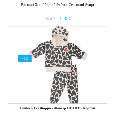
Βρεφικό Σετ Φόρμα / Φούτερ Crococool Αγόρι
Original
Current
11.40
€
19.00
€
price
price
was:
is:
19.00€.
11.40€.
-40%
Παιδικό Σετ Φόρμα / Φούτερ HEARTS Κορίτσι