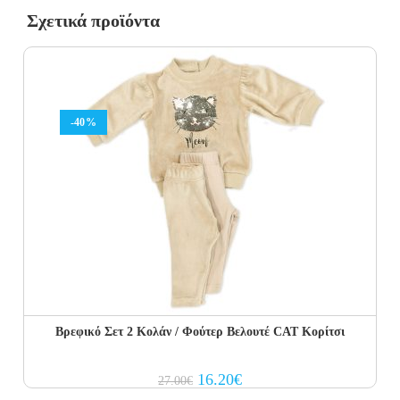
Σχετικά προϊόντα
-40%
Βρεφικό Σετ 2 Κολάν / Φούτερ Βελουτέ CAT Κορίτσι
Original
Current
16.20
€
27.00
€
price
price