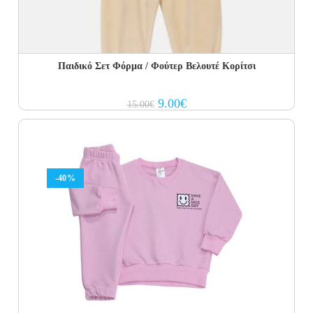
Παιδικό Σετ Φόρμα / Φούτερ Βελουτέ Κορίτσι
Original
Current
9.00
€
15.00
€
price
price
was:
is:
15.00€.
9.00€.
-40%