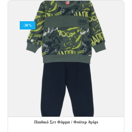
was:
is:
34.00€.
20.40€.
-30%
Παιδικό Σετ Φόρμα / Φούτερ Αγόρι