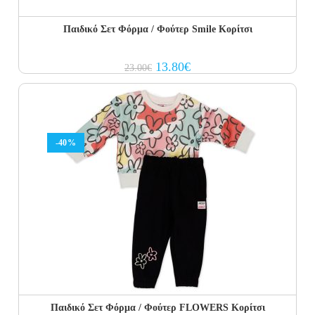
Παιδικό Σετ Φόρμα / Φούτερ Smile Κορίτσι
Original
Current
13.80
€
23.00
€
price
price
was:
is:
23.00€.
13.80€.
-40%
Παιδικό Σετ Φόρμα / Φούτερ FLOWERS Κορίτσι