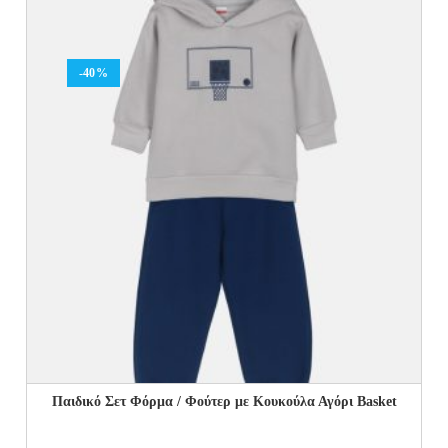
19.00€.
11.40€.
-40%
Παιδικό Σετ Φόρμα / Φούτερ με Κουκούλα Αγόρι Basket