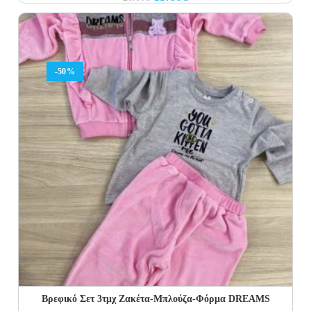
price
price
was:
is:
26.00€.
15.60€.
-50%
Βρεφικό Σετ 3τμχ Ζακέτα-Μπλούζα-Φόρμα DREAMS