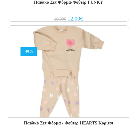
Παιδικό Σετ Φόρμα-Φούτερ FUNKY
Original
Current
12.00
€
19.00
€
price
price
was:
is:
19.00€.
12.00€.
-40%
Παιδικό Σετ Φόρμα / Φούτερ HEARTS Κορίτσι