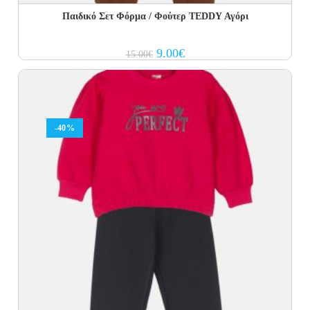
Παιδικό Σετ Φόρμα / Φούτερ TEDDY Αγόρι
Original
Current
9.00
€
15.00
€
price
price
was:
is:
15.00€.
9.00€.
-40%