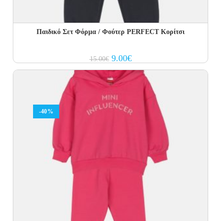
Παιδικό Σετ Φόρμα / Φούτερ PERFECT Kορίτσι
Original
Current
9.00
€
15.00
€
price
price
was:
is:
15.00€.
9.00€.
-40%