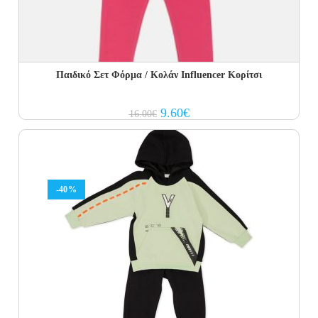
Παιδικό Σετ Φόρμα / Κολάν Influencer Κορίτσι
Original
Current
9.60
€
16.00
€
price
price
was:
is:
16.00€.
9.60€.
-40%