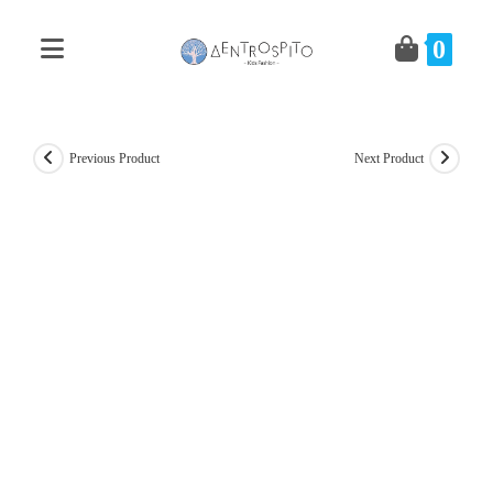
Skip
to
0
content
Previous Product
Next Product