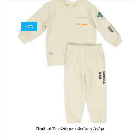
was:
is:
27.00€.
16.20€.
-40%
Παιδικό Σετ Φόρμα / Φούτερ Aγόρι