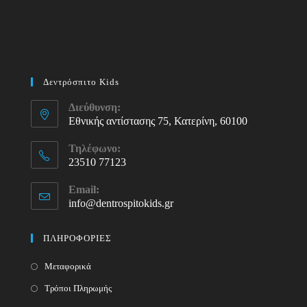
Δεντρόσπιτο Kids
Διεύθυνση:
Εθνικής αντίστασης 75, Κατερίνη, 60100
Τηλέφωνο:
23510 77123
Opens
Email:
in
info@dentrospitokids.gr
Opens
your
in
your
application
ΠΛΗΡΟΦΟΡΙΕΣ
application
Μεταφορικά
Τρόποι Πληρωμής