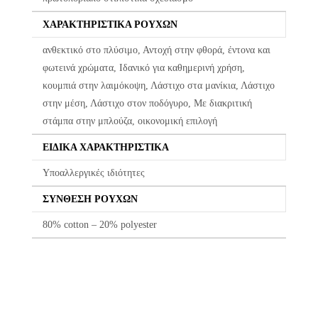
επόμενες αλλαγές είναι +8.50€
ΧΑΡΑΚΤΗΡΙΣΤΙΚΆ ΡΟΎΧΩΝ
Όλα τα προϊόντα περνούν από μία λεπτομερή και προσεκτική
διαδικασία ελέγχου πριν από την αποστολή τους.
ανθεκτικό στο πλύσιμο, Αντοχή στην φθορά, έντονα και
φωτεινά χρώματα, Ιδανικό για καθημερινή χρήση,
Σε περίπτωση που κάποιο προϊόν έχει παραδοθεί σε κάποιον
κουμπιά στην λαιμόκοψη, Λάστιχο στα μανίκια, Λάστιχο
πελάτη μας και είναι ελαττωματικό χωρίς να γίνει αντιληπτό από
στην μέση, Λάστιχο στον ποδόγυρο, Με διακριτική
εμάς, δεσμευόμαστε με άμεση αντικατάστασή του προϊόντος,
χωρίς καμία οικονομική επιβάρυνση του πελάτη.
στάμπα στην μπλούζα, οικονομική επιλογή
ΕΙΔΙΚΆ ΧΑΡΑΚΤΗΡΙΣΤΙΚΆ
Υποαλλεργικές ιδιότητες
ΣΎΝΘΕΣΗ ΡΟΎΧΩΝ
80% cotton – 20% polyester