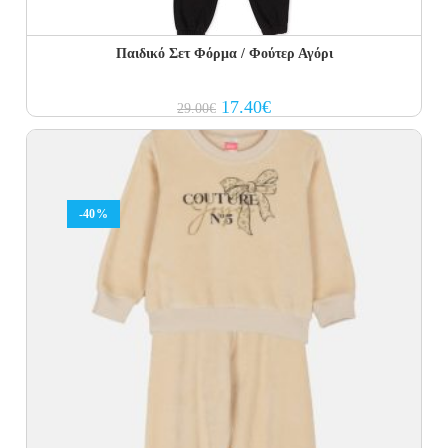
Παιδικό Σετ Φόρμα / Φούτερ Αγόρι
Original
Current
17.40
€
29.00
€
price
price
was:
is:
29.00€.
17.40€.
-40%