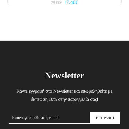
Original
Current
17.40
€
29.00
€
price
price
was:
is:
29.00€.
17.40€.
Newsletter
Κάντε εγγραφή στο Newsletter και επωφεληθείτε με
έκπτωση 10% στην παραγγελία σας!
ΕΓΓΡΑΦΗ