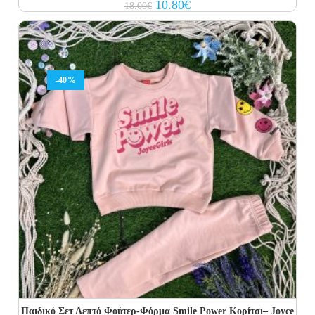
Original
Current
10.80
€
18.00
€
price
price
was:
is:
18.00€.
10.80€.
-40%
Παιδικό Σετ Λεπτό Φούτερ-Φόρμα Smile Power Κορίτσι– Joyce