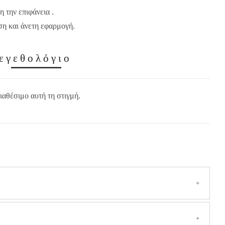
 την επιφάνεια .
ση και άνετη εφαρμογή.
εγεθολόγιο
ιαθέσιμο αυτή τη στιγμή.
ην Ελλάδα
(Συμπεριλαμβανομένων των νησιών και των δυσπρόσιτων