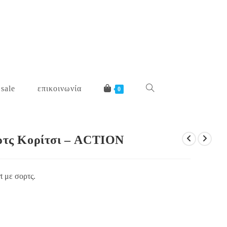
 sale
επικοινωνία
toggle
0
website
ορτς Κορίτσι – ACTION
search
t με σορτς.