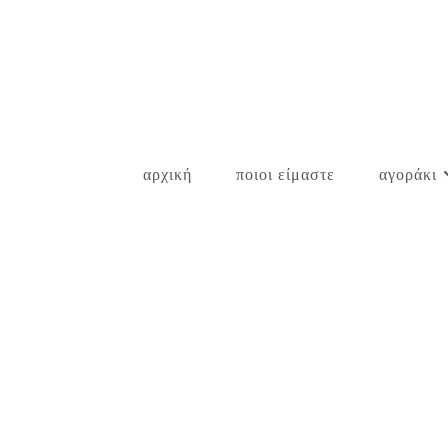
Skip
to
content
αρχική
ποιοι είμαστε
αγοράκι