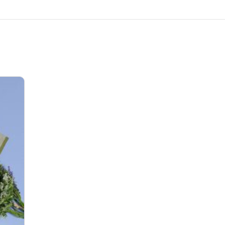
courier με επιπλέον χρέωση.
Ο καταναλωτής έχει το δικαίωμα να υπαναχωρή
προϊόντος σύμφωνα με τον Ν.2551/1994 (όπως 
Τα προϊόντα πρέπει να είναι άθικτα, αφόρετα, να
Οι αλλαγές πραγματοποιούνται με τη διαδικασί
Η πρώτη αλλαγή κοστίζει 5€ για Ελλάδα όλη 
Όλα τα προϊόντα περνούν από μία λεπτομερή και
Σε περίπτωση που κάποιο προϊόν έχει παραδοθεί
από εμάς, δεσμευόμαστε με άμεση αντικατάστασ