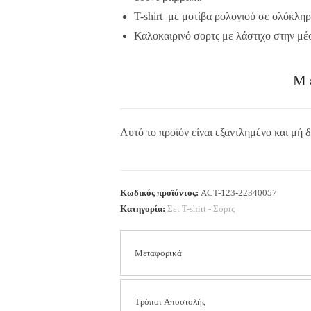
T-shirt με μοτίβα ρολογιού σε ολόκληρη
Καλοκαιρινό σορτς με λάστιχο στην μέ
Μ
Αυτό το προϊόν είναι εξαντλημένο και μή δ
Κωδικός προϊόντος:
ACT-123-22340057
Κατηγορία:
Σετ Τ-shirt - Σορτς
Μεταφορικά
Τα έξοδα αποστολής είναι
2.50 € για όλη τ
Τρόποι Αποστολής