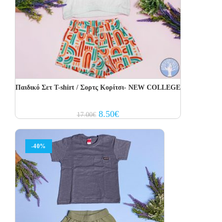
Παιδικό Σετ T-shirt / Σορτς Κορίτσι- NEW COLLEGE
Original
Current
8.50
€
17.00
€
price
price
was:
is:
17.00€.
8.50€.
-40%