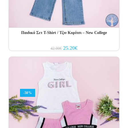
Παιδικό Σετ Τ-Shirt / Τζιν Κορίτσι – New College
Original
Current
25.20
€
42.00
€
price
price
was:
is:
42.00€.
25.20€.
-50%