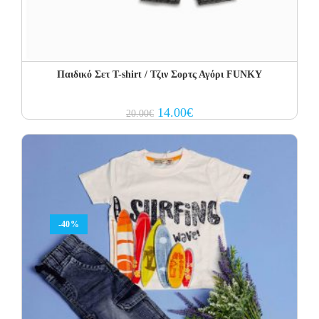
Παιδικό Σετ T-shirt / Τζιν Σορτς Αγόρι FUNKY
Original
Current
14.00
€
20.00
€
price
price
was:
is:
20.00€.
14.00€.
-40%