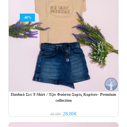
-40%
Παιδικό Σετ T-Shirt / Τζιν Φούστα-Σορτς Κορίτσι– Premium
collection
Original
Current
28.80
€
48.00
€
price
price
was:
is:
48.00€.
28.80€.