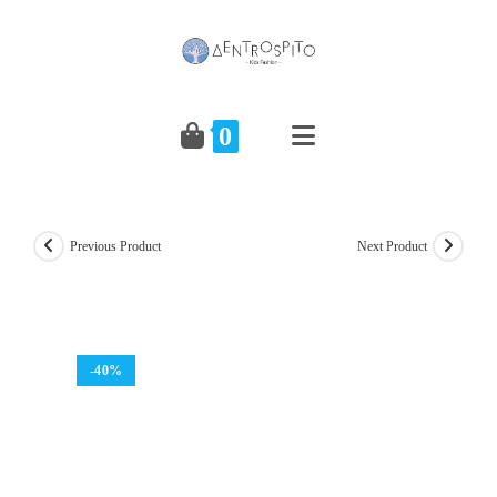
Skip
to
content
0
Previous Product
Next Product
-40%