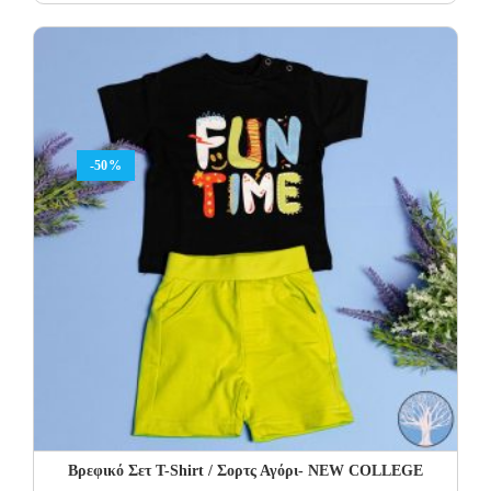
price
price
was:
is:
27.00€.
13.50€.
-50%
Βρεφικό Σετ Τ-Shirt / Σορτς Αγόρι- NEW COLLEGE