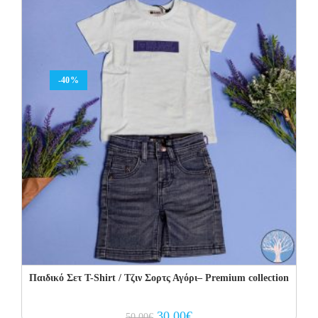
-40%
Παιδικό Σετ T-Shirt / Τζιν Σορτς Αγόρι– Premium collection
Original
Current
30.00
€
50.00
€