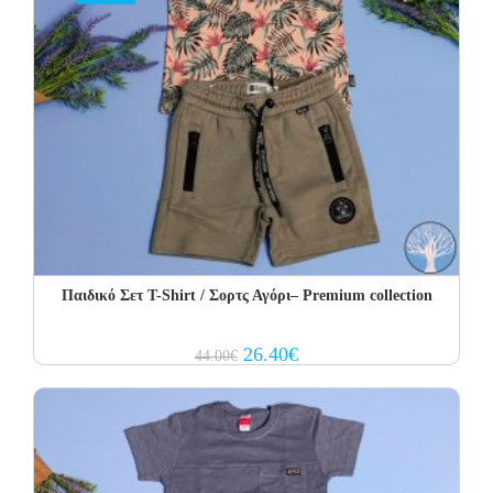
Παιδικό Σετ T-Shirt / Σορτς Αγόρι– Premium collection
Original
Current
26.40
€
44.00
€
price
price
was:
is:
44.00€.
26.40€.