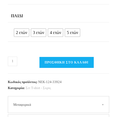
ΠΑΙΔΊ
2 ετών
3 ετών
4 ετών
5 ετών
Παιδικό
ΠΡΟΣΘΉΚΗ ΣΤΟ ΚΑΛΆΘΙ
Σετ
T-
Shirt
Κωδικός προϊόντος:
NEK-124-33924
/
Κατηγορία:
Σετ Τ-shirt - Σορτς
Σορτς
Hearts
Μεταφορικά
Κορίτσι–
NEK