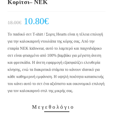
Κορίτσι– NEK
Original
10.80
€
Current
18.00
€
price
price
was:
is:
18.00€.
10.80€.
Το παιδικό σετ T-shirt / Σορτς Hearts είναι η τέλεια επιλογή
για την καλοκαιρινή ντουλάπα της κόρης σας. Από την
εταιρία NEK kidswear, αυτό το λαμπερό και παιχνιδιάρικο
σετ είναι φτιαγμένο από 100% βαμβάκι για μέγιστη άνεση
και φρεσκάδα. Η άνετη εφαρμογή εξασφαλίζει ελευθερία
κίνησης, ενώ τα διακριτικά στάμπα το κάνουν ιδανικό για
κάθε καθημερινή εμφάνιση. Η υψηλή ποιότητα κατασκευής
του κάνει αυτό το σετ ένα αξιόπιστο και οικονομικό επιλογή
για τον καλοκαιρινό στιλ της μικρής σας.
Μεγεθολόγιο