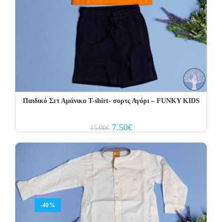
Παιδικό Σετ Αμάνικο T-shirt- σορτς Αγόρι – FUNKY KIDS
Original
Current
7.50
€
15.00
€
price
price
was:
is:
15.00€.
7.50€.
-40%