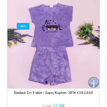
-50%
Παιδικό Σετ T-shirt / Σορτς Κορίτσι- NEW COLLEGE
Original
Current
13.50
€
27.00
€