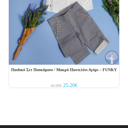
Παιδικό Σετ Πουκάμισο / Μακρύ Παντελόνι Αγόρι – FUNKY
Original
Current
25.20
€
42.00
€
price
price
was:
is:
42.00€.
25.20€.