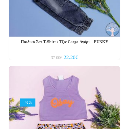
Παιδικό Σετ Τ-Shirt / Τζιν Cargo Αγόρι – FUNKY
Original
Current
22.20
€
37.00
€
price
price
was:
is:
37.00€.
22.20€.
-40%