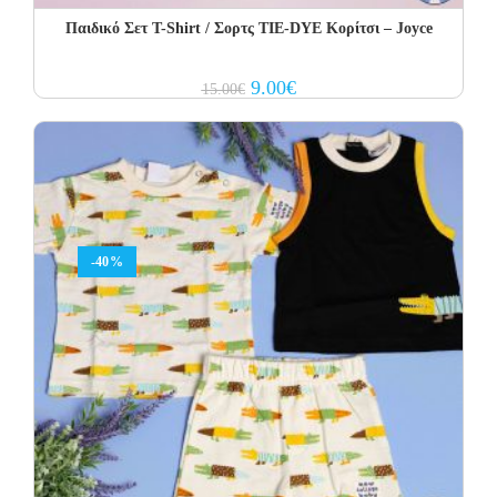
Παιδικό Σετ Τ-Shirt / Σορτς TIE-DYE Κορίτσι – Joyce
Original
Current
9.00
€
15.00
€
price
price
was:
is:
15.00€.
9.00€.
-40%