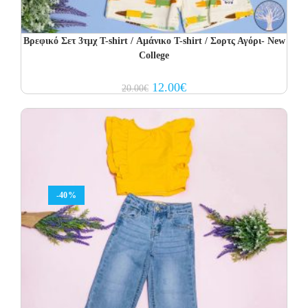
Βρεφικό Σετ 3τμχ T-shirt / Αμάνικο T-shirt / Σορτς Αγόρι- New
College
Original
Current
12.00
€
20.00
€
price
price
was:
is:
20.00€.
12.00€.
-40%