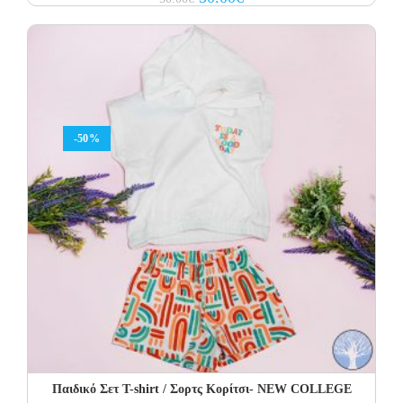
price
price
was:
is:
50.00€.
30.00€.
-50%
Παιδικό Σετ T-shirt / Σορτς Κορίτσι- NEW COLLEGE