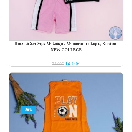
Παιδικό Σετ 3τμχ Μπλούζα / Μπουστάκι / Σορτς Κορίτσι-
NEW COLLEGE
Original
Current
14.00
€
28.00
€
price
price
was:
is:
28.00€.
14.00€.
-50%