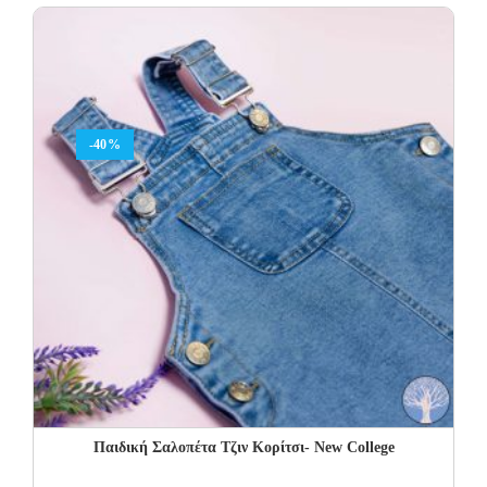
was:
is:
15.00€.
9.00€.
-40%
Παιδική Σαλοπέτα Τζιν Κορίτσι- New College