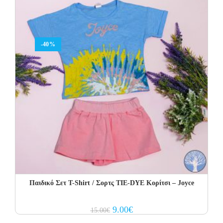
-40%
Παιδικό Σετ Τ-Shirt / Σορτς TIE-DYE Κορίτσι – Joyce
Original
Current
9.00
€
15.00
€
price
price
was:
is: