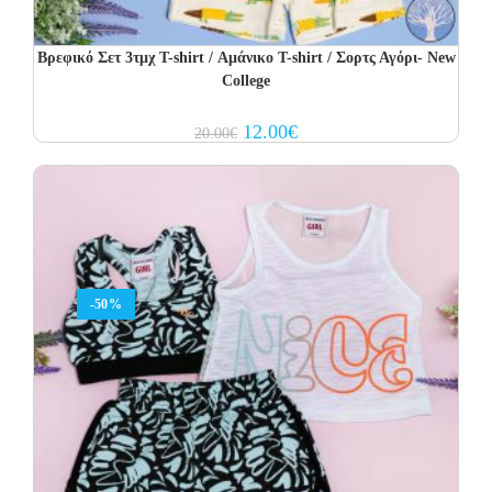
Βρεφικό Σετ 3τμχ T-shirt / Αμάνικο T-shirt / Σορτς Αγόρι- New
College
Original
Current
12.00
€
20.00
€
price
price
was:
is:
20.00€.
12.00€.
-50%