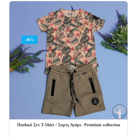
15.00€.
9.00€.
-40%
Παιδικό Σετ T-Shirt / Σορτς Αγόρι– Premium collection