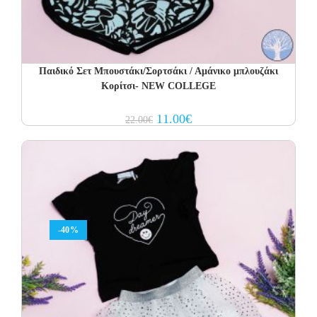
Παιδικό Σετ Μπουστάκι/Σορτσάκι / Αμάνικο μπλουζάκι
Κορίτσι- NEW COLLEGE
Original
Current
11.00
€
22.00
€
price
price
was:
is:
22.00€.
11.00€.
-40%