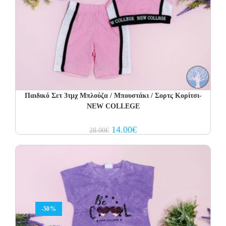
Παιδικό Σετ 3τμχ Μπλούζα / Μπουστάκι / Σορτς Κορίτσι-
NEW COLLEGE
Original
Current
14.00
€
28.00
€
price
price
was:
is:
28.00€.
14.00€.
-50%