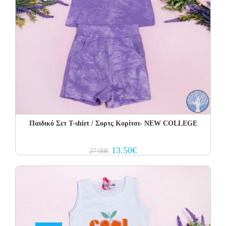
Παιδικό Σετ T-shirt / Σορτς Κορίτσι- NEW COLLEGE
Original
Current
13.50
€
27.00
€
price
price
was:
is:
27.00€.
13.50€.