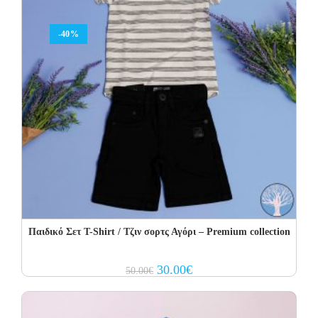
-40%
Παιδικό Σετ T-Shirt / Τζιν σορτς Αγόρι – Premium collection
Original
Current
30.00
€
50.00
€
price
price
was:
is:
50.00€.
30.00€.