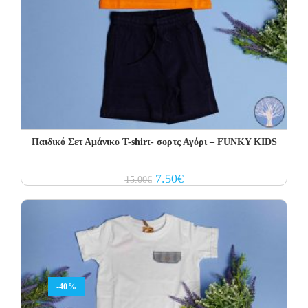
Παιδικό Σετ Αμάνικο T-shirt- σορτς Αγόρι – FUNKY KIDS
Original
Current
7.50
€
15.00
€
price
price
was:
is:
15.00€.
7.50€.
-40%