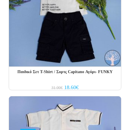
Παιδικό Σετ Τ-Shirt / Σορτς Capitano Αγόρι- FUNKY
Original
Current
18.60
€
31.00
€
price
price
was:
is:
31.00€.
18.60€.