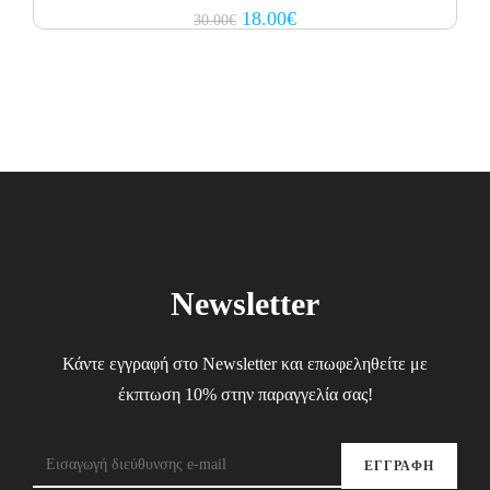
Original
Current
18.00
€
30.00
€
price
price
was:
is:
30.00€.
18.00€.
Newsletter
Κάντε εγγραφή στο Newsletter και επωφεληθείτε με
έκπτωση 10% στην παραγγελία σας!
ΕΓΓΡΑΦΗ