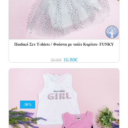
Παιδικό Σετ Τ-shirts / Φούστα με τούλι Κορίτσι- FUNKY
Original
Current
16.80
€
28.00
€
price
price
was:
is:
28.00€.
16.80€.
-50%