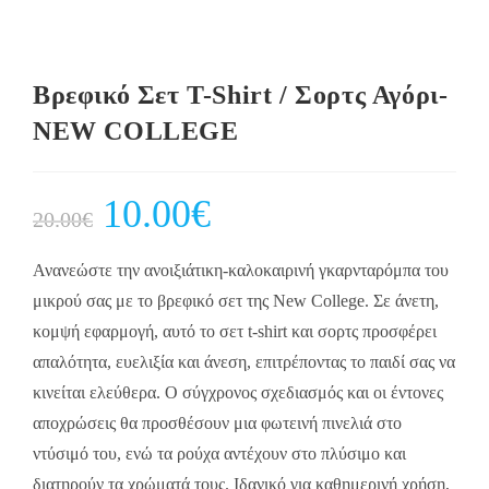
Βρεφικό Σετ Τ-Shirt / Σορτς Αγόρι-
NEW COLLEGE
Original
10.00
€
Current
20.00
€
price
price
was:
is:
20.00€.
10.00€.
Ανανεώστε την ανοιξιάτικη-καλοκαιρινή γκαρνταρόμπα του
μικρού σας με το βρεφικό σετ της New College. Σε άνετη,
κομψή εφαρμογή, αυτό το σετ t-shirt και σορτς προσφέρει
απαλότητα, ευελιξία και άνεση, επιτρέποντας το παιδί σας να
κινείται ελεύθερα. Ο σύγχρονος σχεδιασμός και οι έντονες
αποχρώσεις θα προσθέσουν μια φωτεινή πινελιά στο
ντύσιμό του, ενώ τα ρούχα αντέχουν στο πλύσιμο και
διατηρούν τα χρώματά τους. Ιδανικό για καθημερινή χρήση,