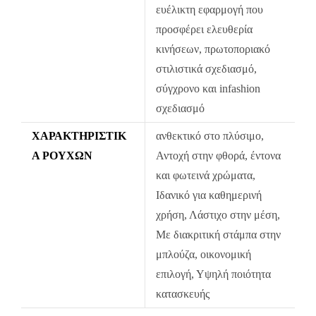
Τα προϊόντα πρέπει να είναι άθικτα, αφόρετα, να μην έχουν πλυθεί
ευέλικτη εφαρμογή που
και να έχουν το καρτελάκι της αγοράς τους.
προσφέρει ελευθερία
κινήσεων, πρωτοποριακό
Οι αλλαγές πραγματοποιούνται με τη διαδικασία της παραλαβής
κατά την παράδοση.
στιλιστικά σχεδιασμό,
σύγχρονο και infashion
Η πρώτη αλλαγή κοστίζει 5€ για Ελλάδα όλη την Ελλάδα. Οι
σχεδιασμό
επόμενες αλλαγές είναι +8.50€
Όλα τα προϊόντα περνούν από μία λεπτομερή και προσεκτική
ΧΑΡΑΚΤΗΡΙΣΤΙΚ
ανθεκτικό στο πλύσιμο,
διαδικασία ελέγχου πριν από την αποστολή τους.
Ά ΡΟΎΧΩΝ
Αντοχή στην φθορά, έντονα
Σε περίπτωση που κάποιο προϊόν έχει παραδοθεί σε κάποιον
και φωτεινά χρώματα,
πελάτη μας και είναι ελαττωματικό χωρίς να γίνει αντιληπτό από
Ιδανικό για καθημερινή
εμάς, δεσμευόμαστε με άμεση αντικατάστασή του προϊόντος,
χρήση, Λάστιχο στην μέση,
χωρίς καμία οικονομική επιβάρυνση του πελάτη.
Με διακριτική στάμπα στην
μπλούζα, οικονομική
επιλογή, Υψηλή ποιότητα
κατασκευής