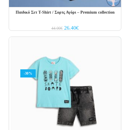
Παιδικό Σετ T-Shirt / Σορτς Αγόρι – Premium collection
Original
Current
26.40
€
44.00
€
price
price
was:
is:
44.00€.
26.40€.
-30%