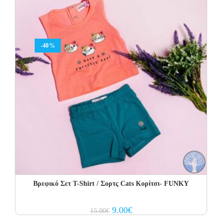
-40%
Βρεφικό Σετ Τ-Shirt / Σορτς Cats Κορίτσι- FUNKY
Original
Current
9.00
€
15.00
€
price
price