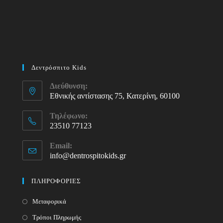
Δεντρόσπιτο Kids
Διεύθυνση:
Εθνικής αντίστασης 75, Κατερίνη, 60100
Τηλέφωνο:
23510 77123
Opens
Email:
in
info@dentrospitokids.gr
Opens
your
in
your
application
ΠΛΗΡΟΦΟΡΙΕΣ
application
Μεταφορικά
Τρόποι Πληρωμής