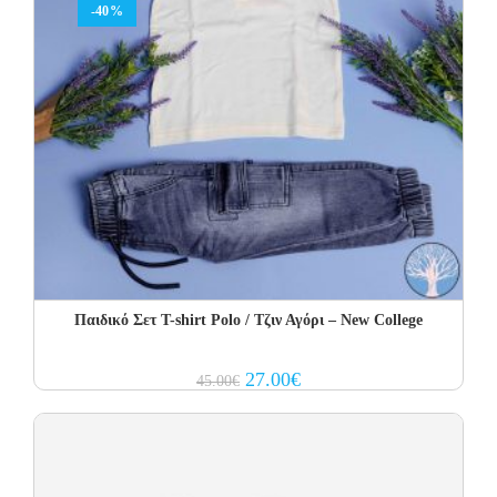
-40%
Παιδικό Σετ Τ-shirt Polo / Τζιν Αγόρι – New College
Original
Current
27.00
€
45.00
€
price
price
was:
is:
45.00€.
27.00€.