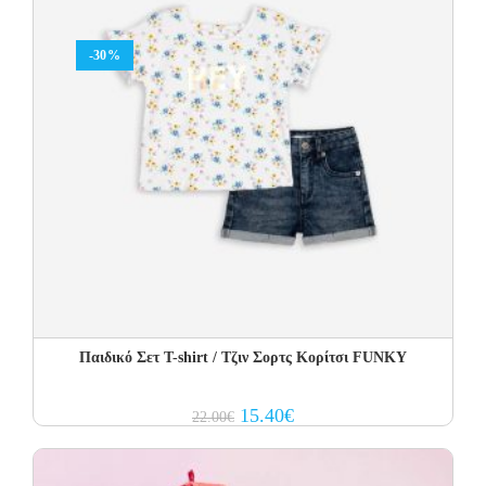
-30%
Παιδικό Σετ T-shirt / Τζιν Σορτς Κορίτσι FUNKY
Original
Current
15.40
€
22.00
€
price
price
was:
is:
22.00€.
15.40€.