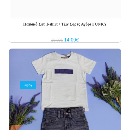
Παιδικό Σετ T-shirt / Τζιν Σορτς Αγόρι FUNKY
Original
Current
14.00
€
20.00
€
price
price
was:
is:
20.00€.
14.00€.
-40%