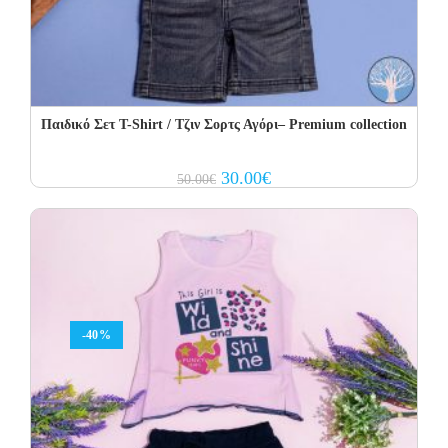
Παιδικό Σετ T-Shirt / Τζιν Σορτς Αγόρι– Premium collection
Original
Current
30.00
€
50.00
€
price
price
was:
is:
50.00€.
30.00€.
-40%