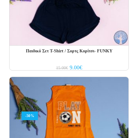
Παιδικό Σετ T-Shirt / Σορτς Κορίτσι- FUNKY
Original
Current
9.00
€
15.00
€
price
price
was:
is:
15.00€.
9.00€.
-50%