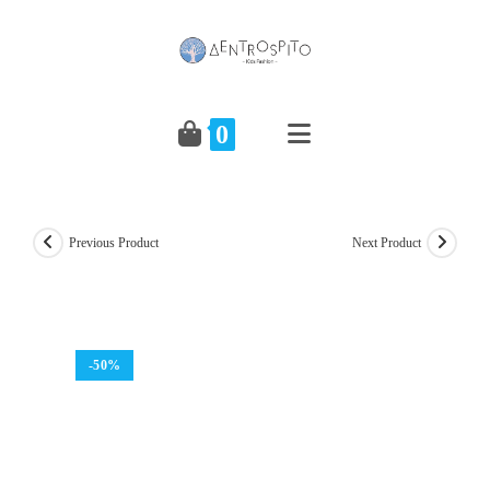
Skip
to
content
0
Previous Product
Next Product
-50%