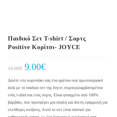
Παιδικό Σετ Τ-shirt / Σορτς
Positive Κορίτσι- JOYCE
Original
9.00
€
Current
15.00
€
price
price
was:
is:
15.00€.
9.00€.
Δώστε στο κοριτσάκι σας ένα φρέσκο και πρωτοποριακό
look με το παιδικό σετ της Joyce, συμπεριλαμβανομένου
ενός τ-shirt και ενός σορτς. Είναι φτιαγμένο από 100%
βαμβάκι, που προσφέρει μια απαλή και άνετη εφαρμογή για
ελεύθερες κινήσεις. Αυτό το σετ είναι ιδανικό για
καθημερινή χρήση, με ένα διακριτικό σχεδιασμό στη