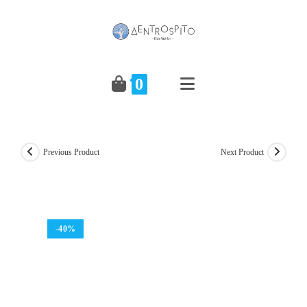
Skip
to
content
0
Previous Product
Next Product
-40%