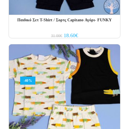
Παιδικό Σετ Τ-Shirt / Σορτς Capitano Αγόρι- FUNKY
Original
Current
18.60
€
31.00
€
price
price
was:
is:
31.00€.
18.60€.
-40%