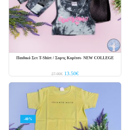
Παιδικό Σετ Τ-Shirt / Σορτς Κορίτσι- NEW COLLEGE
Original
Current
13.50
€
27.00
€
price
price
was:
is:
27.00€.
13.50€.
-40%