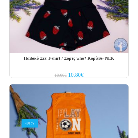
Παιδικό Σετ Τ-shirt / Σορτς who? Κορίτσι- NEK
Original
Current
10.80
€
18.00
€
price
price
was:
is:
18.00€.
10.80€.
-50%