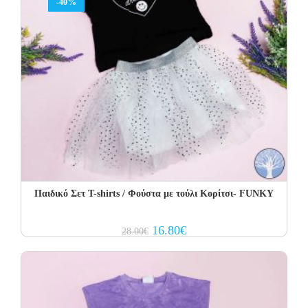
-40%
Παιδικό Σετ Τ-shirts / Φούστα με τούλι Κορίτσι- FUNKY
Original
Current
16.80
€
28.00
€
price
price
was:
is:
28.00€.
16.80€.