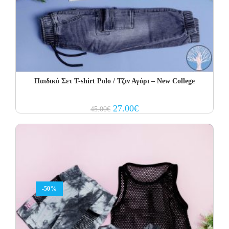
Παιδικό Σετ Τ-shirt Polo / Τζιν Αγόρι – New College
Original
Current
27.00
€
45.00
€
price
price
was:
is:
45.00€.
27.00€.
-50%