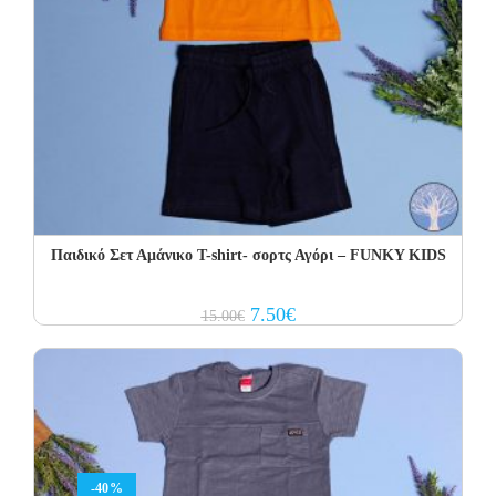
Παιδικό Σετ Αμάνικο T-shirt- σορτς Αγόρι – FUNKY KIDS
Original
Current
7.50
€
15.00
€
price
price
was:
is:
15.00€.
7.50€.
-40%