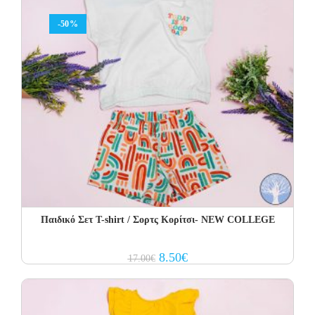
-50%
Παιδικό Σετ T-shirt / Σορτς Κορίτσι- NEW COLLEGE
Original
Current
8.50
€
17.00
€
price
price
was:
is:
17.00€.
8.50€.