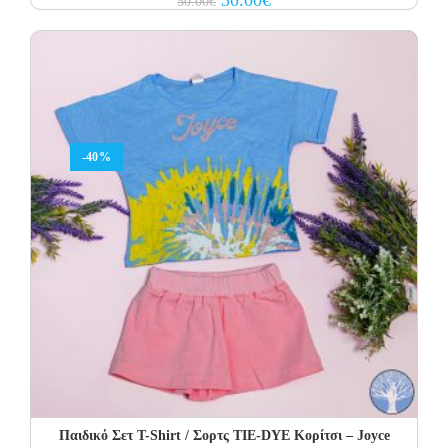
30.00
€
50.00
€
price
price
was:
is:
50.00€.
30.00€.
-40%
Παιδικό Σετ Τ-Shirt / Σορτς TIE-DYE Κορίτσι – Joyce