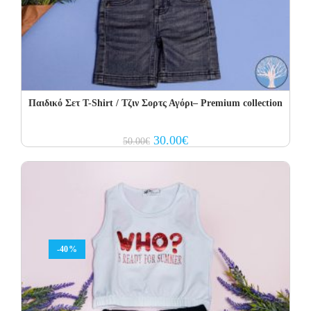
Παιδικό Σετ T-Shirt / Τζιν Σορτς Αγόρι– Premium collection
Original
Current
30.00
€
50.00
€
price
price
was:
is:
50.00€.
30.00€.
-40%