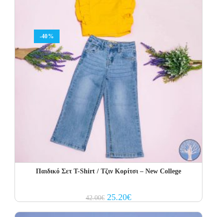
-40%
Παιδικό Σετ Τ-Shirt / Τζιν Κορίτσι – New College
Original
Current
25.20
€
42.00
€
price
price
was:
is:
42.00€.
25.20€.