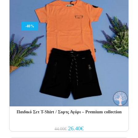
-40%
Παιδικό Σετ T-Shirt / Σορτς Αγόρι – Premium collection
Original
Current
26.40
€
44.00
€
price
price
was:
is: