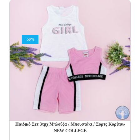
44.00€.
26.40€.
-50%
Παιδικό Σετ 3τμχ Μπλούζα / Μπουστάκι / Σορτς Κορίτσι-
NEW COLLEGE