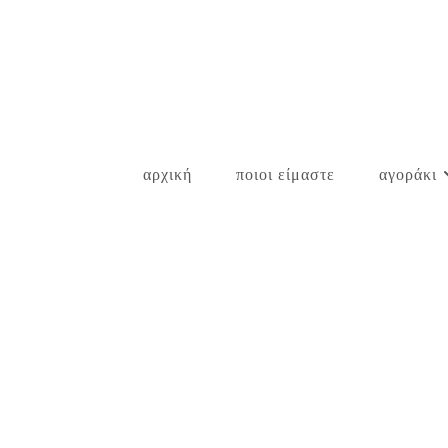
Skip
to
content
αρχική
ποιοι είμαστε
αγοράκι