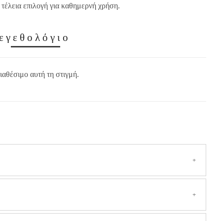
 τέλεια επιλογή για καθημερνή χρήση.
εγεθολόγιο
ιαθέσιμο αυτή τη στιγμή.
ην Ελλάδα
(Συμπεριλαμβανομένων των νησιών και των δυσπρόσιτων
ίναι επιπλέον
3,50 €