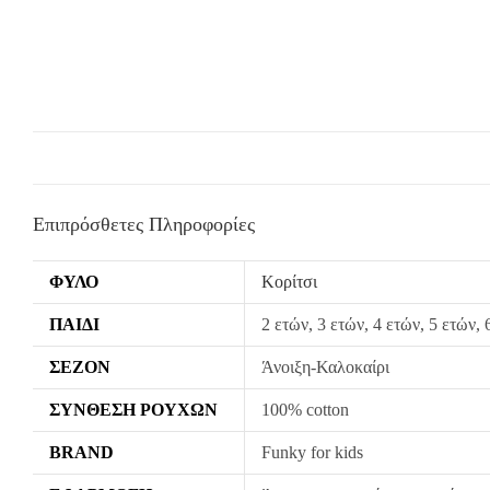
Επιπρόσθετες Πληροφορίες
ΦΎΛΟ
Κορίτσι
ΠΑΙΔΊ
2 ετών, 3 ετών, 4 ετών, 5 ετών, 
ΣΕΖΌΝ
Άνοιξη-Καλοκαίρι
ΣΎΝΘΕΣΗ ΡΟΎΧΩΝ
100% cotton
BRAND
Funky for kids