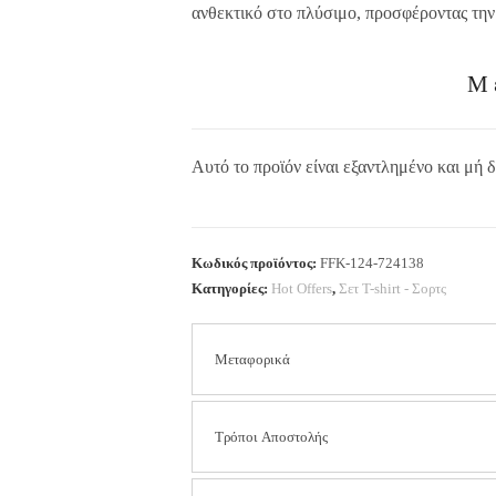
ανθεκτικό στο πλύσιμο, προσφέροντας την
Μ
Αυτό το προϊόν είναι εξαντλημένο και μή δ
Κωδικός προϊόντος:
FFK-124-724138
Κατηγορίες:
Hot Offers
,
Σετ Τ-shirt - Σορτς
Μεταφορικά
Τα έξοδα αποστολής είναι
2.50 € για όλη τ
Τρόποι Αποστολής
περιοχών).
Στις αποστολές με αντικαταβολή η χρέωση ε