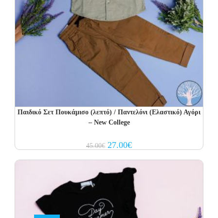
Παιδικό Σετ Πουκάμισο (λεπτό) / Παντελόνι (Ελαστικό) Αγόρι
– New College
Original
Current
27.00
€
45.00
€
price
price
was:
is:
45.00€.
27.00€.