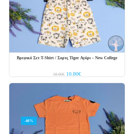
Βρεφικό Σετ Τ-Shirt / Σορτς Tiger Αγόρι – New College
Original
Current
10.80
€
18.00
€
price
price
was:
is:
18.00€.
10.80€.
-40%