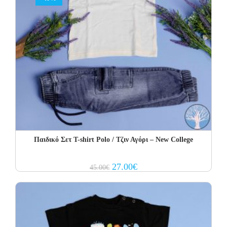
Παιδικό Σετ Τ-shirt Polo / Τζιν Αγόρι – New College
Original
Current
27.00
€
45.00
€
price
price
was:
is:
45.00€.
27.00€.