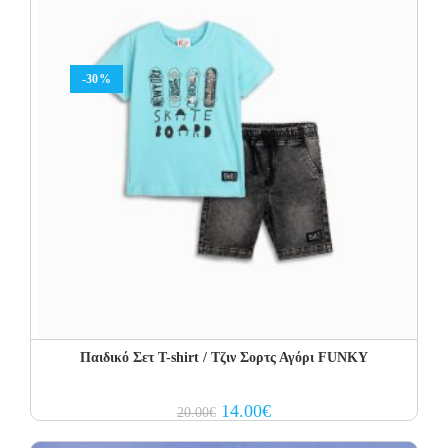
-30%
Παιδικό Σετ T-shirt / Τζιν Σορτς Αγόρι FUNKY
Original
Current
14.00
€
20.00
€
price
price
was:
is: