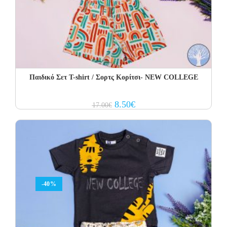
Παιδικό Σετ T-shirt / Σορτς Κορίτσι- NEW COLLEGE
Original
Current
8.50
€
17.00
€
price
price
was:
is:
17.00€.
8.50€.
-40%