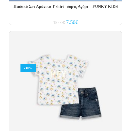
Παιδικό Σετ Αμάνικο T-shirt- σορτς Αγόρι – FUNKY KIDS
Original
Current
7.50
€
15.00
€
price
price
was:
is:
15.00€.
7.50€.
-30%