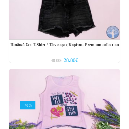
Παιδικό Σετ T-Shirt / Τζιν σορτς Κορίτσι- Premium collection
Original
Current
28.80
€
48.00
€
price
price
was:
is:
48.00€.
28.80€.
-40%