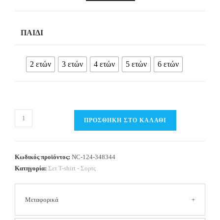
ΠΑΙΔΊ
2 ετών
3 ετών
4 ετών
5 ετών
6 ετών
Παιδικό
ΠΡΟΣΘΉΚΗ ΣΤΟ ΚΑΛΆΘΙ
Σετ
Τ-
Shirt
Κωδικός προϊόντος:
NC-124-348344
/
Κατηγορία:
Σετ Τ-shirt - Σορτς
Σορτς
Κορίτσι-
Μεταφορικά
NEW
COLLEGE