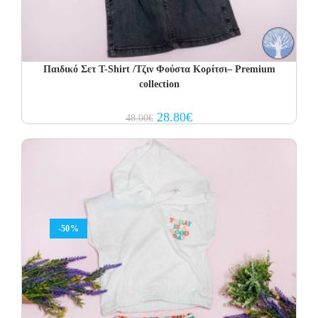
Παιδικό Σετ T-Shirt /Τζιν Φούστα Κορίτσι– Premium
collection
Original
Current
28.80
€
48.00
€
price
price
was:
is:
48.00€.
28.80€.
-50%