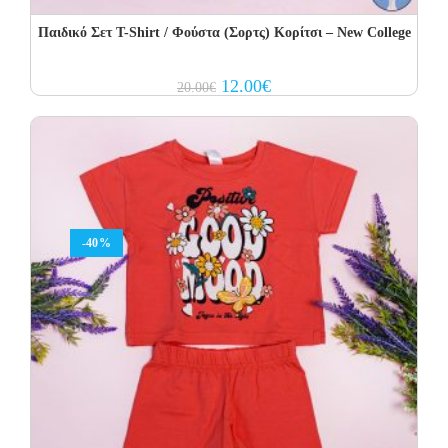
Παιδικό Σετ Τ-Shirt / Φούστα (Σορτς) Κορίτσι – Νew College
Original
Current
12.00
€
20.00
€
price
price
was:
is:
20.00€.
12.00€.
-40%