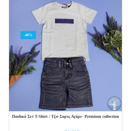
20.00€.
14.00€.
-40%
Παιδικό Σετ T-Shirt / Τζιν Σορτς Αγόρι– Premium collection