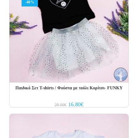
-40%
Παιδικό Σετ Τ-shirts / Φούστα με τούλι Κορίτσι- FUNKY
Original
Current
16.80
€
28.00
€
price
price
was:
is:
28.00€.
16.80€.