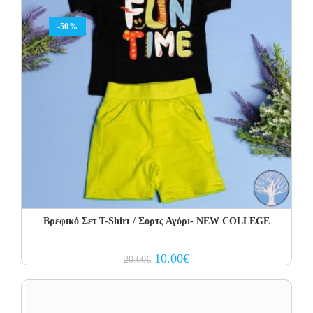
-50%
Βρεφικό Σετ Τ-Shirt / Σορτς Αγόρι- NEW COLLEGE
Original
Current
10.00
€
20.00
€
price
price
was:
is:
20.00€.
10.00€.