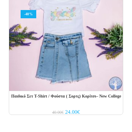
-40%
Παιδικό Σετ Τ-Shirt / Φούστα ( Σορτς) Κορίτσι– New College
Original
Current
24.00
€
40.00
€
price
price
was:
is:
40.00€.
24.00€.