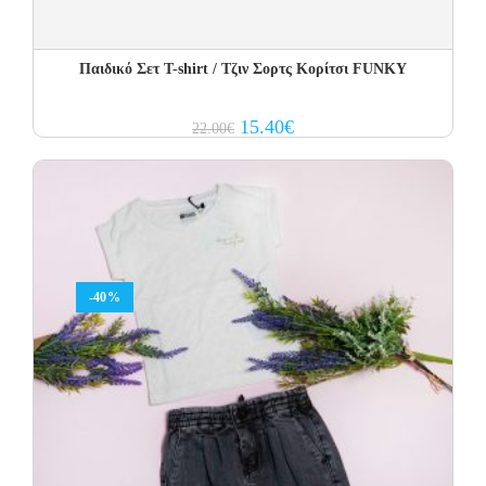
Παιδικό Σετ T-shirt / Τζιν Σορτς Κορίτσι FUNKY
Original
Current
15.40
€
22.00
€
price
price
was:
is:
22.00€.
15.40€.
-40%