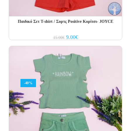
Παιδικό Σετ Τ-shirt / Σορτς Positive Κορίτσι- JOYCE
Original
Current
9.00
€
15.00
€
price
price
was:
is:
15.00€.
9.00€.
-40%