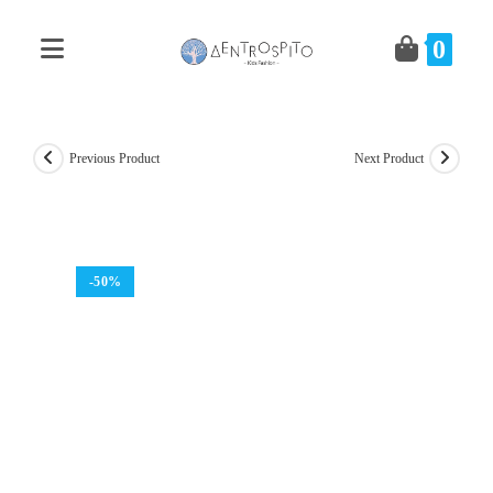
Skip
to
0
content
Previous Product
Next Product
-50%