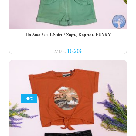
Παιδικό Σετ Τ-Shirt / Σορτς Κορίτσι- FUNKY
Original
Current
16.20
€
27.00
€
price
price
was:
is:
27.00€.
16.20€.
-40%