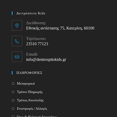
Δεντρόσπιτο Kids
Διεύθυνση:
Εθνικής αντίστασης 75, Κατερίνη, 60100
Τηλέφωνο:
23510 77123
Opens
Email:
in
info@dentrospitokids.gr
Opens
your
in
your
application
ΠΛΗΡΟΦΟΡΙΕΣ
application
Μεταφορικά
Τρόποι Πληρωμής
Τρόπος Αποστολής
Επιστροφές / Αλλαγές
Όροι & Πολιτική Απορρήτου