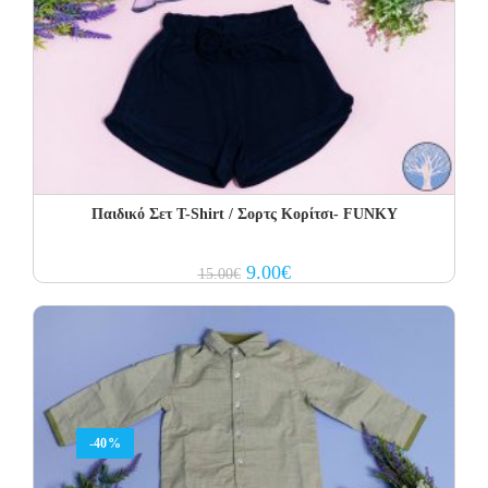
Παιδικό Σετ T-Shirt / Σορτς Κορίτσι- FUNKY
Original
Current
9.00
€
15.00
€
price
price
was:
is:
15.00€.
9.00€.
-40%