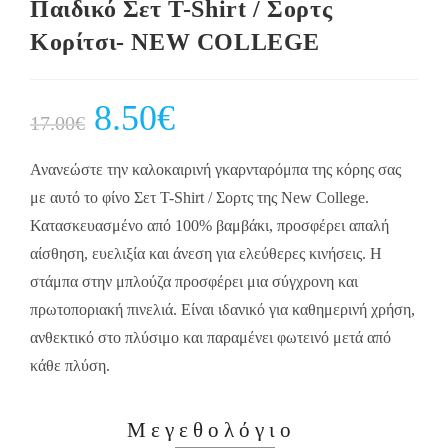
Παιδικό Σετ Τ-Shirt / Σορτς
Κορίτσι- NEW COLLEGE
Original
8.50
€
Current
17.00
€
price
price
was:
is:
17.00€.
8.50€.
Ανανεώστε την καλοκαιρινή γκαρνταρόμπα της κόρης σας
με αυτό το φίνο Σετ Τ-Shirt / Σορτς της New College.
Κατασκευασμένο από 100% βαμβάκι, προσφέρει απαλή
αίσθηση, ευελιξία και άνεση για ελεύθερες κινήσεις. Η
στάμπα στην μπλούζα προσφέρει μια σύγχρονη και
πρωτοποριακή πινελιά. Είναι ιδανικό για καθημερινή χρήση,
ανθεκτικό στο πλύσιμο και παραμένει φωτεινό μετά από
κάθε πλύση.
Μεγεθολόγιο