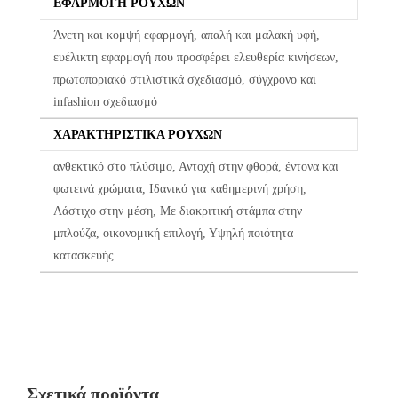
ΕΦΑΡΜΟΓΉ ΡΟΎΧΩΝ
διαδικασία ελέγχου πριν από την αποστολή τους.
Άνετη και κομψή εφαρμογή, απαλή και μαλακή υφή,
Σε περίπτωση που κάποιο προϊόν έχει παραδοθεί σε κάποιον
ευέλικτη εφαρμογή που προσφέρει ελευθερία κινήσεων,
πελάτη μας και είναι ελαττωματικό χωρίς να γίνει αντιληπτό από
πρωτοποριακό στιλιστικά σχεδιασμό, σύγχρονο και
εμάς, δεσμευόμαστε με άμεση αντικατάστασή του προϊόντος,
infashion σχεδιασμό
χωρίς καμία οικονομική επιβάρυνση του πελάτη.
ΧΑΡΑΚΤΗΡΙΣΤΙΚΆ ΡΟΎΧΩΝ
ανθεκτικό στο πλύσιμο, Αντοχή στην φθορά, έντονα και
φωτεινά χρώματα, Ιδανικό για καθημερινή χρήση,
Λάστιχο στην μέση, Με διακριτική στάμπα στην
μπλούζα, οικονομική επιλογή, Υψηλή ποιότητα
κατασκευής
Σχετικά προϊόντα