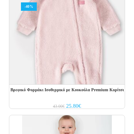
-40%
Βρεφικό Φορμάκι Ισοθερμικό με Kουκούλα Premium Κορίτσι
Original
Current
25.80
€
43.00
€
price
price
was:
is:
43.00€.
25.80€.