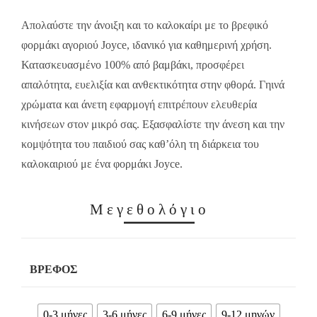
12.00€.
8.40€.
Απολαύστε την άνοιξη και το καλοκαίρι με το βρεφικό
φορμάκι αγοριού Joyce, ιδανικό για καθημερινή χρήση.
Κατασκευασμένο 100% από βαμβάκι, προσφέρει
απαλότητα, ευελιξία και ανθεκτικότητα στην φθορά. Γηινά
χρώματα και άνετη εφαρμογή επιτρέπουν ελευθερία
κινήσεων στον μικρό σας. Εξασφαλίστε την άνεση και την
κομψότητα του παιδιού σας καθ’όλη τη διάρκεια του
καλοκαιριού με ένα φορμάκι Joyce.
Μεγεθολόγιο
ΒΡΈΦΟΣ
0-3 μήνες
3-6 μήνες
6-9 μήνες
9-12 μηνών