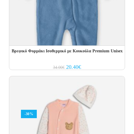
Βρεφικό Φορμάκι Ισοθερμικό με Kουκούλα Premium Unisex
Original
Current
20.40
€
34.00
€
price
price
was:
is:
34.00€.
20.40€.
-30%