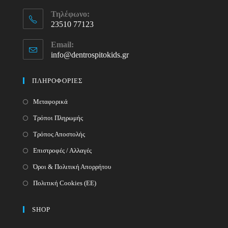
Τηλέφωνο:
23510 77123
Opens
Email:
in
info@dentrospitokids.gr
Opens
your
in
your
application
ΠΛΗΡΟΦΟΡΙΕΣ
application
Μεταφορικά
Τρόποι Πληρωμής
Τρόπος Αποστολής
Επιστροφές / Αλλαγές
Όροι & Πολιτική Απορρήτου
Πολιτική Cookies (ΕΕ)
SHOP