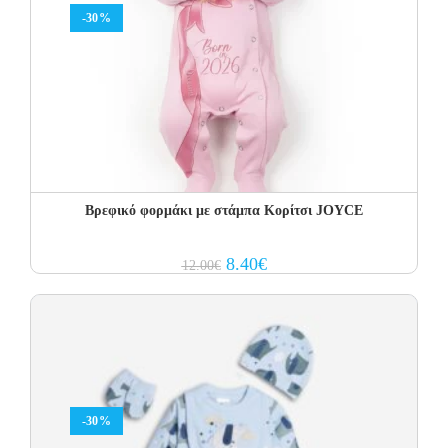
-30%
Βρεφικό φορμάκι με στάμπα Κορίτσι JOYCE
Original
Current
8.40
€
12.00
€
price
price
was:
is:
12.00€.
8.40€.
-30%