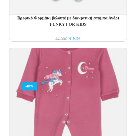
Βρεφικό Φορμάκι βελουτέ με διακριτική στάμπα Αγόρι
FUNKY FOR KIDS
Original
Current
9.80
€
14.00
€
price
price
was:
is:
14.00€.
9.80€.
-40%