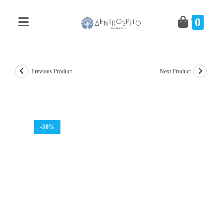
Skip
to
0
content
Previous Product
Next Product
-30%