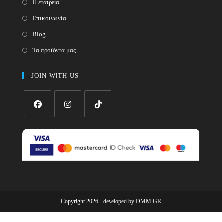
Η εταιρεία
Επικοινωνία
Blog
Τα προϊόντα μας
JOIN-WITH-US
Opens
Opens
Opens
in
in
in
a
a
a
new
new
new
tab
tab
tab
Copyright 2026 - developed by
DMM.GR