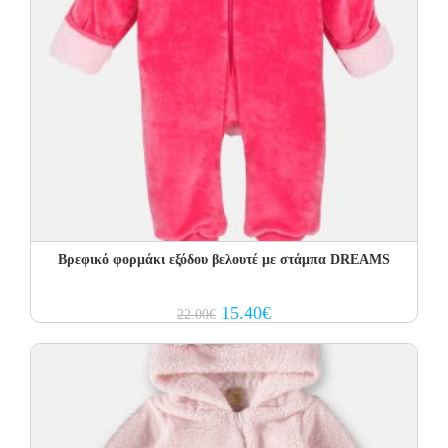
Βρεφικό φορμάκι εξόδου βελουτέ με στάμπα DREAMS
Original
Current
15.40
€
22.00
€
price
price
was:
is:
22.00€.
15.40€.