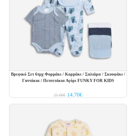
Βρεφικό Σετ 6τμχ Φορμάκι / Κορμάκι / Σαλιάρα / Σκουφάκι /
Γαντάκια / Πετσετάκια Αγόρι FUNKY FOR KIDS
Original
Current
14.70
€
21.00
€
price
price
was:
is:
21.00€.
14.70€.