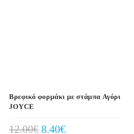
Βρεφικό φορμάκι με στάμπα Αγόρι
JOYCE
12.00
€
Original
8.40
€
Current
price
price
was:
is: