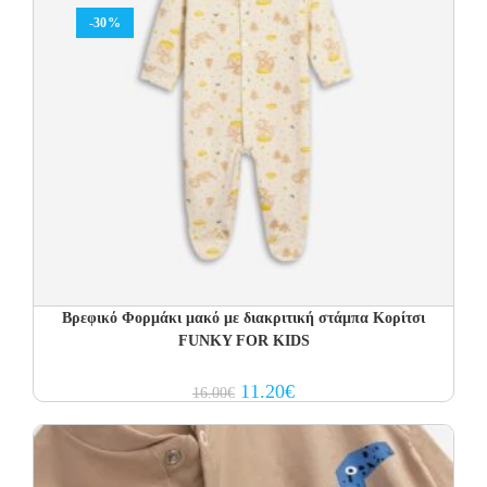
-30%
Βρεφικό Φορμάκι μακό με διακριτική στάμπα Κορίτσι
FUNKY FOR KIDS
Original
Current
11.20
€
16.00
€
price
price
was:
is:
16.00€.
11.20€.