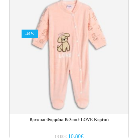
-40%
Βρεφικό Φορμάκι Βελουτέ LOVE Κορίτσι
Original
Current
10.80
€
18.00
€