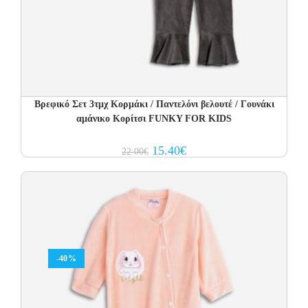
Βρεφικό Σετ 3τμχ Κορμάκι / Παντελόνι βελουτέ / Γουνάκι
αμάνικο Κορίτσι FUNKY FOR KIDS
Original
Current
15.40
€
22.00
€
price
price
was:
is:
22.00€.
15.40€.
-40%