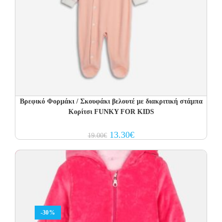
Βρεφικό Φορμάκι / Σκουφάκι βελουτέ με διακριτική στάμπα
Κορίτσι FUNKY FOR KIDS
Original
Current
13.30
€
19.00
€
price
price
was:
is:
19.00€.
13.30€.
-30%