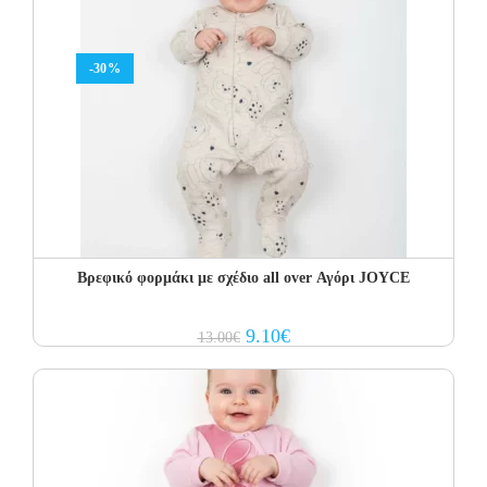
-30%
Βρεφικό φορμάκι με σχέδιο all over Αγόρι JOYCE
Original
Current
9.10
€
13.00
€
price
price
was:
is:
13.00€.
9.10€.