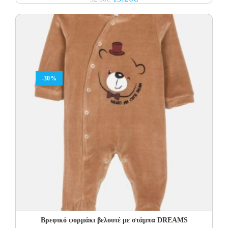
price
price
was:
is:
32.00€.
19.20€.
-30%
Βρεφικό φορμάκι βελουτέ με στάμπα DREAMS