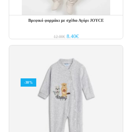
Βρεφικό φορμάκι με σχέδιο Αγόρι JOYCE
Original
Current
8.40
€
12.00
€
price
price
was:
is:
12.00€.
8.40€.
-30%