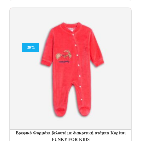
price
price
was:
is:
18.00€.
10.80€.
-30%
Βρεφικό Φορμάκι βελουτέ με διακριτική στάμπα Κορίτσι
FUNKY FOR KIDS