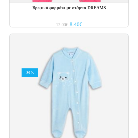
Βρεφικό φορμάκι με στάμπα DREAMS
Original
Current
8.40
€
12.00
€
price
price
was:
is:
12.00€.
8.40€.
-30%