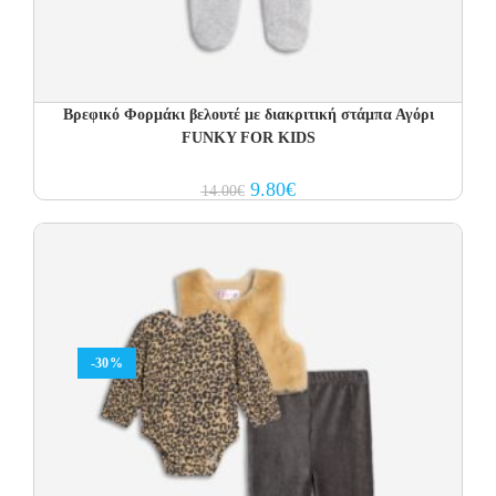
Βρεφικό Φορμάκι βελουτέ με διακριτική στάμπα Αγόρι
FUNKY FOR KIDS
Original
Current
9.80
€
14.00
€
price
price
was:
is:
14.00€.
9.80€.
-30%