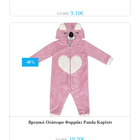
Original
Current
9.10
€
13.00
€
price
price
was:
is:
13.00€.
9.10€.
-40%
Βρεφικό Ολόσωμο Φορμάκι Panda Κορίτσι
Original
Current
19.20
€
32.00
€