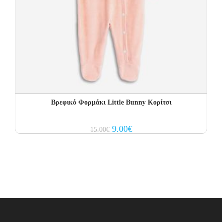
Βρεφικό Φορμάκι Little Bunny Κορίτσι
Original
Current
9.00
€
15.00
€
price
price
was:
is:
15.00€.
9.00€.