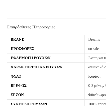
Επιπρόσθετες Πληροφορίες
BRAND
Dreams
ΠΡΟΣΦΟΡΈΣ
on sale
ΕΦΑΡΜΟΓΉ ΡΟΎΧΩΝ
Άνετη και 
ΧΑΡΑΚΤΗΡΙΣΤΙΚΆ ΡΟΎΧΩΝ
ανθεκτικό 
ΦΎΛΟ
Κορίτσι
ΒΡΈΦΟΣ
0-3 μήνες, 
ΣΕΖΌΝ
Φθινόπωρο
ΣΎΝΘΕΣΗ ΡΟΎΧΩΝ
100% cotto