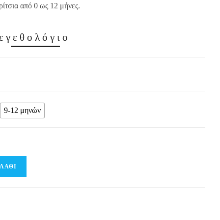
ίτσια από 0 ως 12 μήνες.
εγεθολόγιο
9-12 μηνών
ΛΆΘΙ