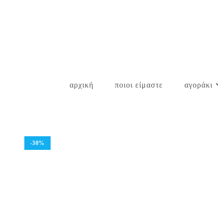
Skip
to
content
αρχική
ποιοι είμαστε
αγοράκι
-30%