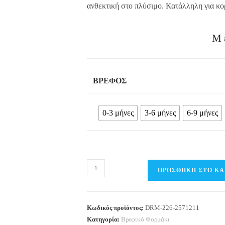
ανθεκτική στο πλύσιμο. Κατάλληλη για κορ
Μ
ΒΡΈΦΟΣ
0-3 μήνες
3-6 μήνες
6-9 μήνες
Βρεφικό
ΠΡΟΣΘΉΚΗ ΣΤΟ ΚΑ
φορμάκι
με
στάμπα
Κωδικός προϊόντος:
DRM-226-2571211
DREAMS
Κατηγορία:
Βρεφικό Φορμάκι