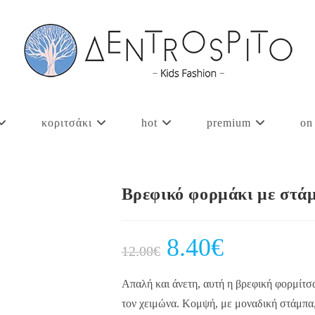
κοριτσάκι
hot
premium
on
Βρεφικό φορμάκι με στ
Original
8.40
€
Current
12.00
€
price
price
was:
is:
12.00€.
8.40€.
Απαλή και άνετη, αυτή η βρεφική φορμίτσ
τον χειμώνα. Κομψή, με μοναδική στάμπα, 