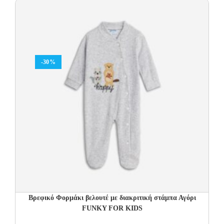
23.00€.
11.50€.
-30%
Βρεφικό Φορμάκι βελουτέ με διακριτική στάμπα Αγόρι
FUNKY FOR KIDS