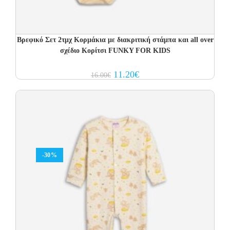
Βρεφικό Σετ 2τμχ Κορμάκια με διακριτική στάμπα και all over
σχέδιο Κορίτσι FUNKY FOR KIDS
Original
Current
11.20
€
16.00
€
price
price
was:
is:
16.00€.
11.20€.
-30%