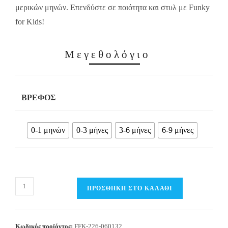
μερικών μηνών. Επενδύστε σε ποιότητα και στυλ με Funky
for Kids!
Μεγεθολόγιο
ΒΡΈΦΟΣ
0-1 μηνών
0-3 μήνες
3-6 μήνες
6-9 μήνες
Βρεφικό
ΠΡΟΣΘΉΚΗ ΣΤΟ ΚΑΛΆΘΙ
Φορμάκι
/
Σκουφάκι
Κωδικός προϊόντος:
FFK-226-060132