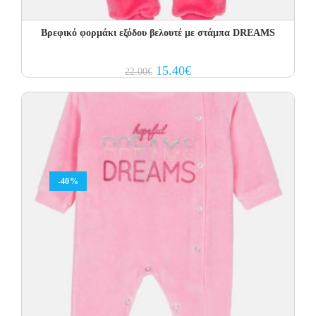
Βρεφικό φορμάκι εξόδου βελουτέ με στάμπα DREAMS
Original
Current
15.40
€
22.00
€
price
price
was:
is:
22.00€.
15.40€.
-40%