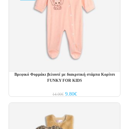
Βρεφικό Φορμάκι βελουτέ με διακριτική στάμπα Κορίτσι
FUNKY FOR KIDS
Original
Current
9.80
€
14.00
€
price
price
was:
is:
14.00€.
9.80€.