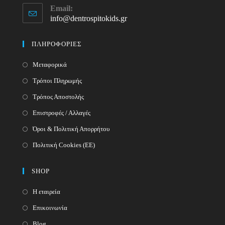
Email:
in
info@dentrospitokids.gr
Opens
your
in
your
application
ΠΛΗΡΟΦΟΡΙΕΣ
application
Μεταφορικά
Τρόποι Πληρωμής
Τρόπος Αποστολής
Επιστροφές / Αλλαγές
Όροι & Πολιτική Απορρήτου
Πολιτική Cookies (ΕΕ)
SHOP
Η εταιρεία
Επικοινωνία
Blog