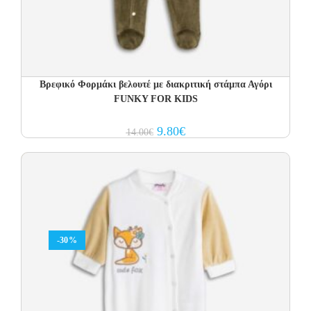
Βρεφικό Φορμάκι βελουτέ με διακριτική στάμπα Αγόρι
FUNKY FOR KIDS
Original
Current
9.80
€
14.00
€
price
price
was:
is:
14.00€.
9.80€.
-30%