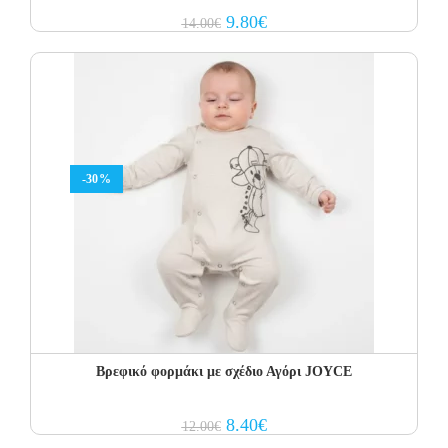
Original
Current
9.80
€
14.00
€
price
price
was:
is:
14.00€.
9.80€.
-30%
Βρεφικό φορμάκι με σχέδιο Αγόρι JOYCE
Original
Current
8.40
€
12.00
€
price
price