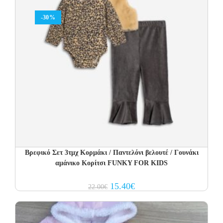
-30%
Βρεφικό Σετ 3τμχ Κορμάκι / Παντελόνι βελουτέ / Γουνάκι
αμάνικο Κορίτσι FUNKY FOR KIDS
Original
Current
15.40
€
22.00
€
price
price
was:
is:
22.00€.
15.40€.