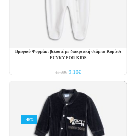
Βρεφικό Φορμάκι βελουτέ με διακριτική στάμπα Κορίτσι
FUNKY FOR KIDS
Original
Current
9.10
€
13.00
€
price
price
was:
is:
13.00€.
9.10€.
-40%