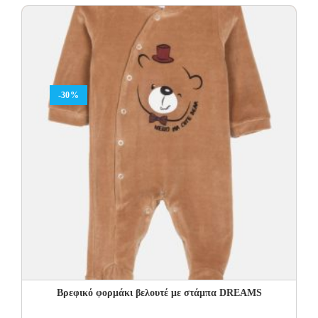
was:
is:
12.00€.
8.40€.
-30%
Βρεφικό φορμάκι βελουτέ με στάμπα DREAMS