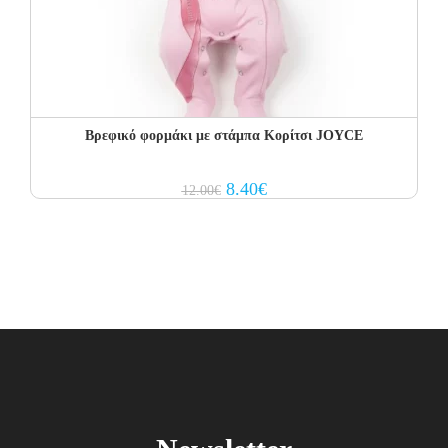
Βρεφικό φορμάκι με στάμπα Κορίτσι JOYCE
Original
Current
8.40
€
12.00
€
price
price
was:
is:
12.00€.
8.40€.