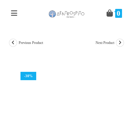
Skip
to
0
content
Previous Product
Next Product
-30%