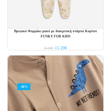
Βρεφικό Φορμάκι μακό με διακριτική στάμπα Κορίτσι
FUNKY FOR KIDS
Original
Current
11.20
€
16.00
€
price
price
was:
is:
16.00€.
11.20€.
-40%