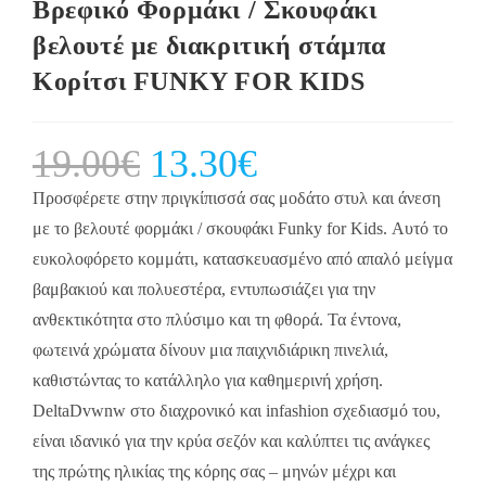
Βρεφικό Φορμάκι / Σκουφάκι
βελουτέ με διακριτική στάμπα
Κορίτσι FUNKY FOR KIDS
19.00
€
Original
13.30
€
Current
price
price
was:
is:
19.00€.
13.30€.
Προσφέρετε στην πριγκίπισσά σας μοδάτο στυλ και άνεση
με το βελουτέ φορμάκι / σκουφάκι Funky for Kids. Αυτό το
ευκολοφόρετο κομμάτι, κατασκευασμένο από απαλό μείγμα
βαμβακιού και πολυεστέρα, εντυπωσιάζει για την
ανθεκτικότητα στο πλύσιμο και τη φθορά. Τα έντονα,
φωτεινά χρώματα δίνουν μια παιχνιδιάρικη πινελιά,
καθιστώντας το κατάλληλο για καθημερινή χρήση.
DeltaDvwnw στο διαχρονικό και infashion σχεδιασμό του,
είναι ιδανικό για την κρύα σεζόν και καλύπτει τις ανάγκες
της πρώτης ηλικίας της κόρης σας – μηνών μέχρι και