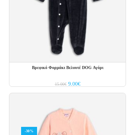
Βρεφικό Φορμάκι Βελουτέ DOG Αγόρι
Original
Current
9.00
€
15.00
€
price
price
was:
is:
15.00€.
9.00€.
-30%