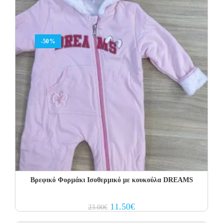
-50%
Βρεφικό Φορμάκι Ισοθερμικό με κουκούλα DREAMS
Original
Current
11.50
€
23.00
€
price
price
was:
is: