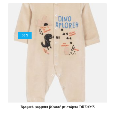
was:
is:
22.00€.
15.40€.
-30%
Βρεφικό φορμάκι βελουτέ με στάμπα DREAMS