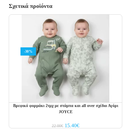
Σχετικά προϊόντα
-30%
Βρεφικό φορμάκι 2τμχ με στάμπα και all over σχέδιο Αγόρι
JOYCE
Original
Current
15.40
€
22.00
€
price
price