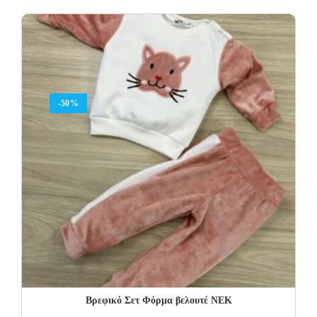
was:
is:
23.00€.
13.80€.
-50%
Βρεφικό Σετ Φόρμα βελουτέ NEK