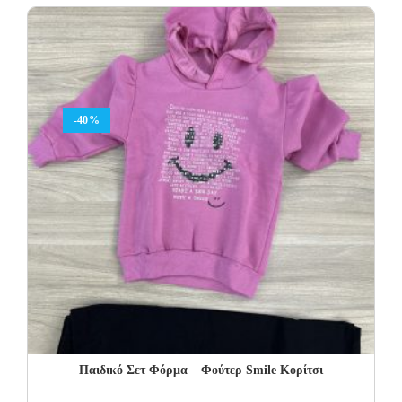
was:
is:
34.00€.
20.40€.
-40%
Παιδικό Σετ Φόρμα – Φούτερ Smile Κορίτσι