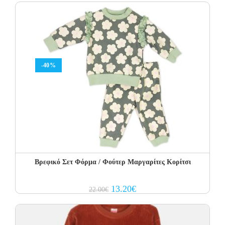
29.00€.
17.40€.
-40%
Βρεφικό Σετ Φόρμα / Φούτερ Μαργαρίτες Κορίτσι
Original
Current
13.20
€
22.00
€
price
price
was:
is:
22.00€.
13.20€.