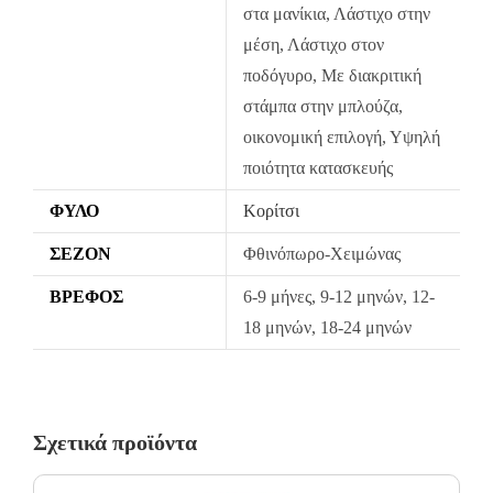
στα μανίκια, Λάστιχο στην
Η πρώτη αλλαγή κοστίζει 5€ για Ελλάδα όλη την Ελλάδα. Οι
μέση, Λάστιχο στον
επόμενες αλλαγές είναι +8.50€
ποδόγυρο, Με διακριτική
Όλα τα προϊόντα περνούν από μία λεπτομερή και προσεκτική
στάμπα στην μπλούζα,
διαδικασία ελέγχου πριν από την αποστολή τους.
οικονομική επιλογή, Υψηλή
Σε περίπτωση που κάποιο προϊόν έχει παραδοθεί σε κάποιον
ποιότητα κατασκευής
πελάτη μας και είναι ελαττωματικό χωρίς να γίνει αντιληπτό από
εμάς, δεσμευόμαστε με άμεση αντικατάστασή του προϊόντος,
ΦΎΛΟ
Κορίτσι
χωρίς καμία οικονομική επιβάρυνση του πελάτη.
ΣΕΖΌΝ
Φθινόπωρο-Χειμώνας
ΒΡΈΦΟΣ
6-9 μήνες, 9-12 μηνών, 12-
18 μηνών, 18-24 μηνών
Σχετικά προϊόντα