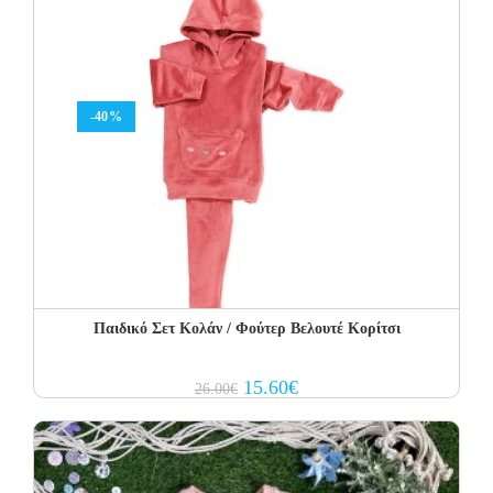
-40%
Παιδικό Σετ Κολάν / Φούτερ Βελουτέ Κορίτσι
Original
Current
15.60
€
26.00
€
price
price
was:
is:
26.00€.
15.60€.