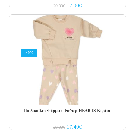
Original
Current
12.00
€
20.00
€
price
price
was:
is:
20.00€.
12.00€.
-40%
Παιδικό Σετ Φόρμα / Φούτερ HEARTS Κορίτσι
Original
Current
17.40
€
29.00
€
price
price
was:
is: