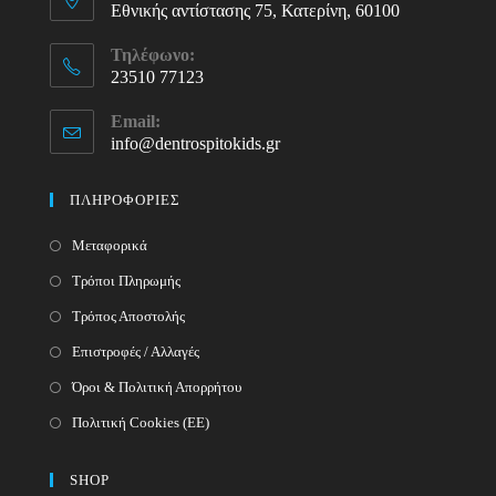
Εθνικής αντίστασης 75, Κατερίνη, 60100
Τηλέφωνο:
23510 77123
Opens
Email:
in
info@dentrospitokids.gr
Opens
your
in
your
application
ΠΛΗΡΟΦΟΡΙΕΣ
application
Μεταφορικά
Τρόποι Πληρωμής
Τρόπος Αποστολής
Επιστροφές / Αλλαγές
Όροι & Πολιτική Απορρήτου
Πολιτική Cookies (ΕΕ)
SHOP