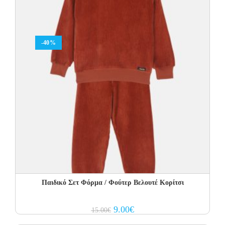
-40%
Παιδικό Σετ Φόρμα / Φούτερ Βελουτέ Κορίτσι
Original
Current
9.00
€
15.00
€
price
price
was:
is: