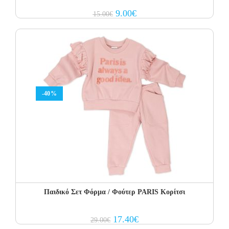
Original
Current
9.00
€
15.00
€
price
price
was:
is:
15.00€.
9.00€.
-40%
Παιδικό Σετ Φόρμα / Φούτερ PARIS Κορίτσι
Original
Current
17.40
€
29.00
€
price
price