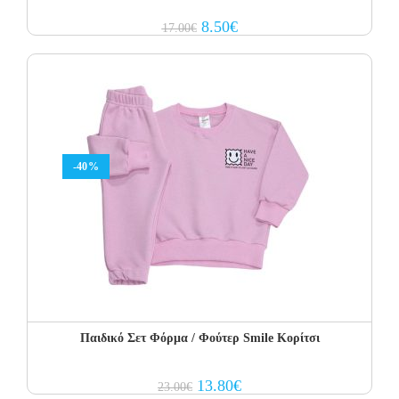
Original
Current
8.50
€
17.00
€
price
price
was:
is:
17.00€.
8.50€.
-40%
Παιδικό Σετ Φόρμα / Φούτερ Smile Κορίτσι
Original
Current
13.80
€
23.00
€
price
price