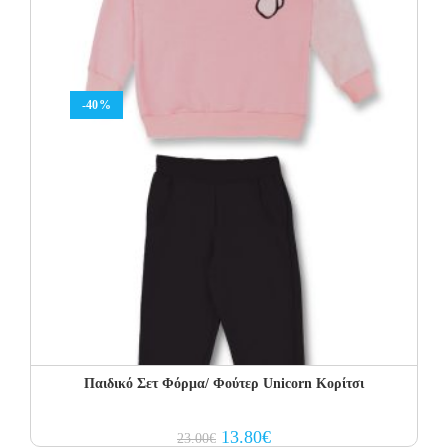
-40%
Παιδικό Σετ Φόρμα/ Φούτερ Unicorn Κορίτσι
Original
Current
13.80
€
23.00
€
price
price