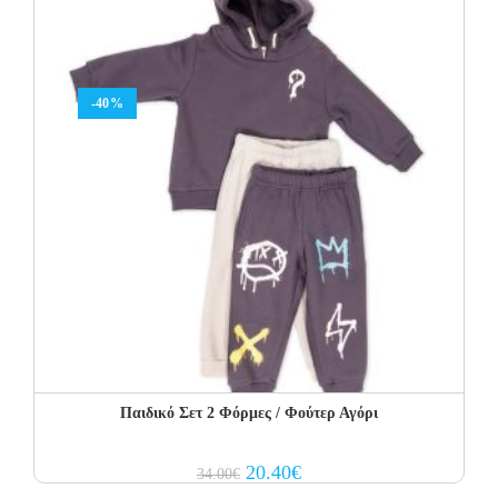
-40%
Παιδικό Σετ 2 Φόρμες / Φούτερ Αγόρι
Original
Current
20.40
€
34.00
€
price
price