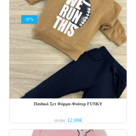
-37%
Παιδικό Σετ Φόρμα-Φούτερ FUNKY
Original
Current
12.00
€
19.00
€
price
price
was:
is:
19.00€.
12.00€.