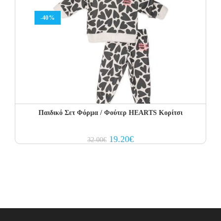
-40%
Παιδικό Σετ Φόρμα / Φούτερ HEARTS Κορίτσι
Original
Current
19.20
€
32.00
€
price
price
was:
is:
32.00€.
19.20€.