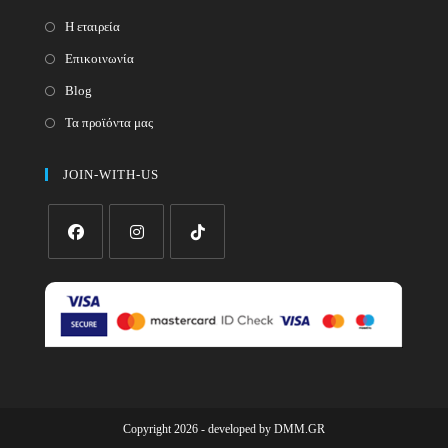
Η εταιρεία
Επικοινωνία
Blog
Τα προϊόντα μας
JOIN-WITH-US
Opens
Opens
Opens
in
in
in
a
a
a
new
new
new
tab
tab
tab
Copyright 2026 - developed by
DMM.GR