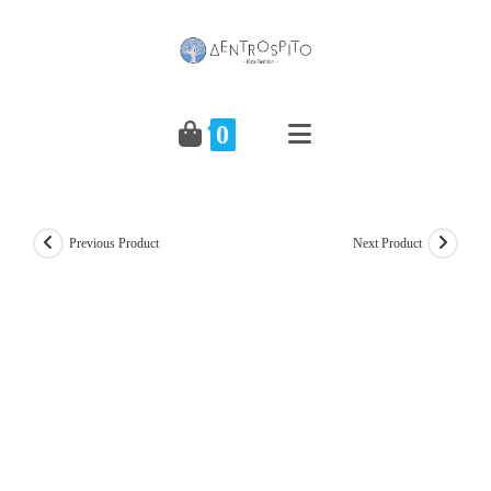
Skip
to
content
0
Previous Product
Next Product