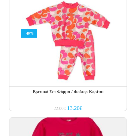
-40%
Βρεφικό Σετ Φόρμα / Φούτερ Κορίτσι
Original
Current
13.20
€
22.00
€
price
price
was:
is:
22.00€.
13.20€.