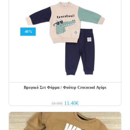
-40%
Βρεφικό Σετ Φόρμα / Φούτερ Crococool Αγόρι
Original
Current
11.40
€
19.00
€
price
price
was:
is:
19.00€.
11.40€.