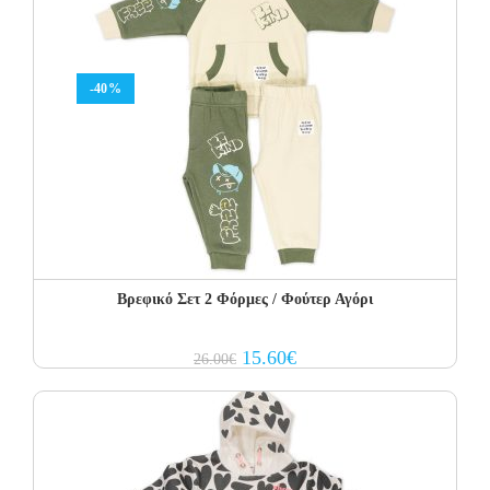
-40%
Βρεφικό Σετ 2 Φόρμες / Φούτερ Αγόρι
Original
Current
15.60
€
26.00
€
price
price
was:
is:
26.00€.
15.60€.