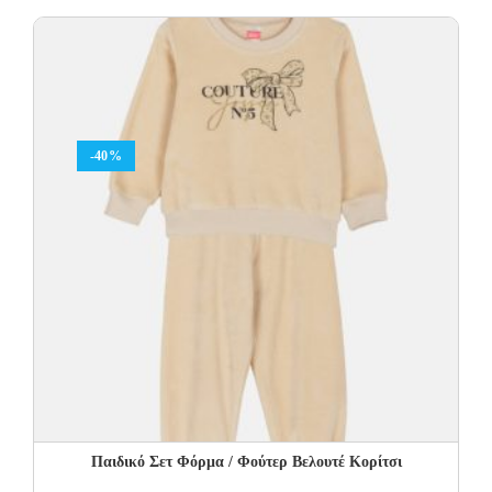
was:
is:
23.00€.
13.80€.
-40%
Παιδικό Σετ Φόρμα / Φούτερ Βελουτέ Κορίτσι