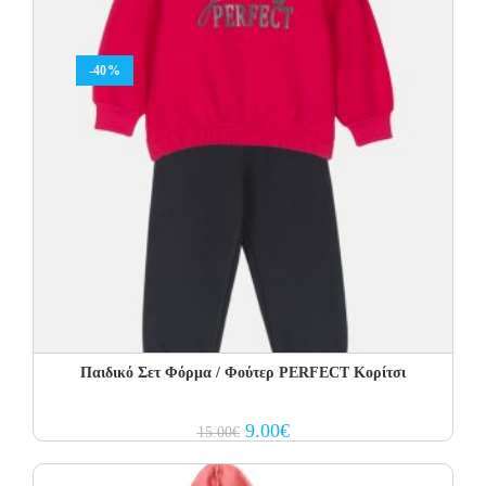
-40%
Παιδικό Σετ Φόρμα / Φούτερ PERFECT Kορίτσι
Original
Current
9.00
€
15.00
€
price
price
was:
is:
15.00€.
9.00€.