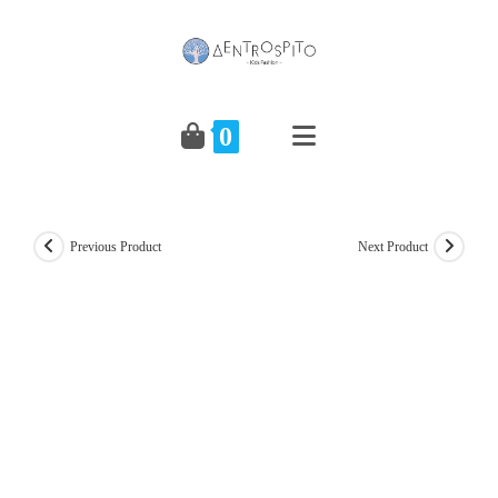
Skip
to
content
0
Previous Product
Next Product