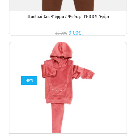
Παιδικό Σετ Φόρμα / Φούτερ TEDDY Αγόρι
Original
Current
9.00
€
15.00
€
price
price
was:
is:
15.00€.
9.00€.
-40%