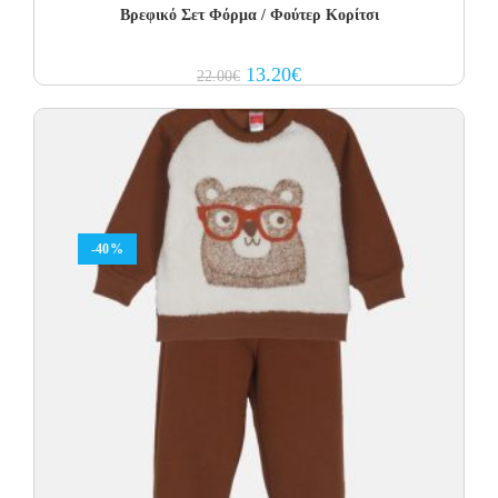
Βρεφικό Σετ Φόρμα / Φούτερ Κορίτσι
Original
Current
13.20
€
22.00
€
price
price
was:
is:
22.00€.
13.20€.
-40%