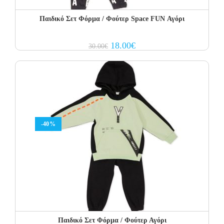
Παιδικό Σετ Φόρμα / Φούτερ Space FUN Αγόρι
Original
Current
18.00
€
30.00
€
price
price
was:
is:
30.00€.
18.00€.
-40%
Παιδικό Σετ Φόρμα / Φούτερ Αγόρι