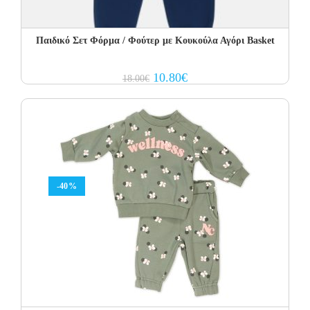
Παιδικό Σετ Φόρμα / Φούτερ με Κουκούλα Αγόρι Basket
Original
Current
10.80
€
18.00
€
price
price
was:
is:
18.00€.
10.80€.
-40%