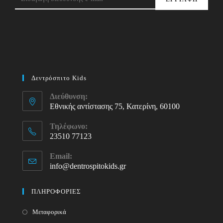
Δεντρόσπιτο Kids
Διεύθυνση:
Εθνικής αντίστασης 75, Κατερίνη, 60100
Τηλέφωνο:
23510 77123
Opens
Email:
in
info@dentrospitokids.gr
Opens
your
in
your
application
ΠΛΗΡΟΦΟΡΙΕΣ
application
Μεταφορικά