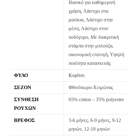
Ιδανικό για καθημερινή
κατά την παράδοση.
χρήση, Λάστιχο στα
Η πρώτη αλλαγή κοστίζει 5€ για Ελλάδα όλη την Ελλάδα. Οι
μανίκια, Λάστιχο στην
επόμενες αλλαγές είναι +8.50€
μέση, Λάστιχο στον
Όλα τα προϊόντα περνούν από μία λεπτομερή και προσεκτική
ποδόγυρο, Με διακριτική
διαδικασία ελέγχου πριν από την αποστολή τους.
στάμπα στην μπλούζα,
Σε περίπτωση που κάποιο προϊόν έχει παραδοθεί σε κάποιον
οικονομική επιλογή, Υψηλή
πελάτη μας και είναι ελαττωματικό χωρίς να γίνει αντιληπτό από
ποιότητα κατασκευής
εμάς, δεσμευόμαστε με άμεση αντικατάστασή του προϊόντος,
χωρίς καμία οικονομική επιβάρυνση του πελάτη.
ΦΎΛΟ
Κορίτσι
ΣΕΖΌΝ
Φθινόπωρο-Χειμώνας
ΣΎΝΘΕΣΗ
65% cotton – 35% polyester
ΡΟΎΧΩΝ
ΒΡΈΦΟΣ
3-6 μήνες, 6-9 μήνες, 9-12
μηνών, 12-18 μηνών