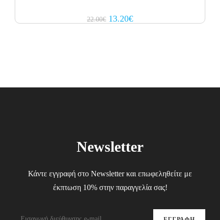
Original
Current
13.20
€
22.00
€
price
price
was:
is:
22.00€.
13.20€.
Newsletter
Κάντε εγγραφή στο Newsletter και επωφεληθείτε με
έκπτωση 10% στην παραγγελία σας!
ΕΓΓΡΑΦΗ