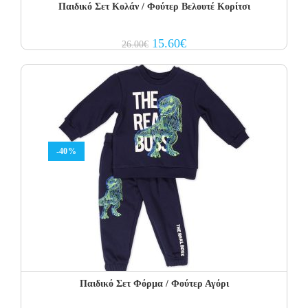
Παιδικό Σετ Κολάν / Φούτερ Βελουτέ Κορίτσι
Original
Current
15.60
€
26.00
€
price
price
was:
is:
26.00€.
15.60€.
-40%
Παιδικό Σετ Φόρμα / Φούτερ Αγόρι