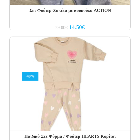
Σετ Φoύτερ-Ζακέτα με κουκούλα ACTION
Original
Current
14.50
€
29.00
€
price
price
was:
is:
29.00€.
14.50€.
-40%
Παιδικό Σετ Φόρμα / Φούτερ HEARTS Κορίτσι