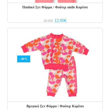
Παιδικό Σετ Φόρμα / Φούτερ smile Κορίτσι
Original
Current
12.00
€
20.00
€
price
price
was:
is:
20.00€.
12.00€.
-40%
Βρεφικό Σετ Φόρμα / Φούτερ Κορίτσι