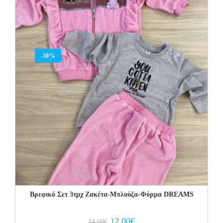
-50%
Βρεφικό Σετ 3τμχ Ζακέτα-Μπλούζα-Φόρμα DREAMS
Original
Current
12.00
€
24.00
€