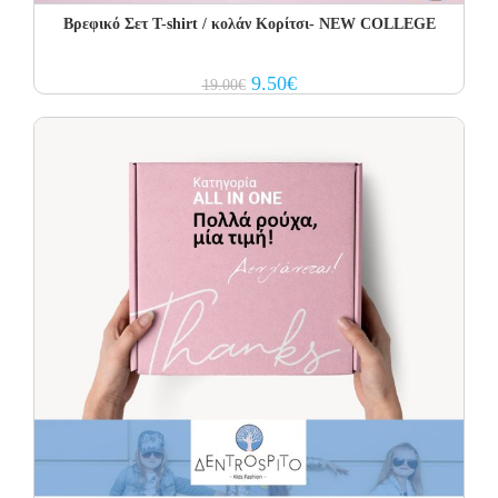
Βρεφικό Σετ T-shirt / κολάν Κορίτσι- NEW COLLEGE
Original
Current
9.50
€
19.00
€
price
price
was:
is:
19.00€.
9.50€.