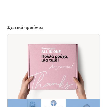
Τα προϊόντα πρέπει να είναι άθικτα, αφόρετα, να μην έχουν πλυθεί
και να έχουν το καρτελάκι της αγοράς τους.
Οι αλλαγές πραγματοποιούνται με τη διαδικασία της παραλαβής
κατά την παράδοση.
Σχετικά προϊόντα
Η πρώτη αλλαγή κοστίζει 5€ για Ελλάδα όλη την Ελλάδα. Οι
επόμενες αλλαγές είναι +8.50€
Όλα τα προϊόντα περνούν από μία λεπτομερή και προσεκτική
διαδικασία ελέγχου πριν από την αποστολή τους.
Σε περίπτωση που κάποιο προϊόν έχει παραδοθεί σε κάποιον
πελάτη μας και είναι ελαττωματικό χωρίς να γίνει αντιληπτό από
εμάς, δεσμευόμαστε με άμεση αντικατάστασή του προϊόντος,
χωρίς καμία οικονομική επιβάρυνση του πελάτη.