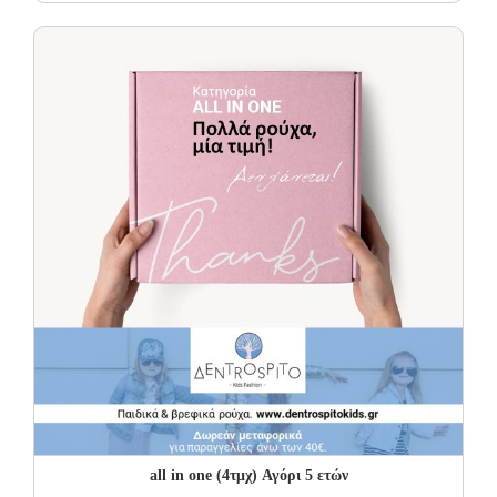
price
price
was:
is:
15.00€.
9.00€.
all in one (4τμχ) Αγόρι 5 ετών