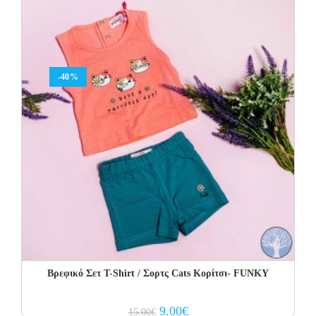
-40%
Βρεφικό Σετ Τ-Shirt / Σορτς Cats Κορίτσι- FUNKY
Original
Current
9.00
€
15.00
€