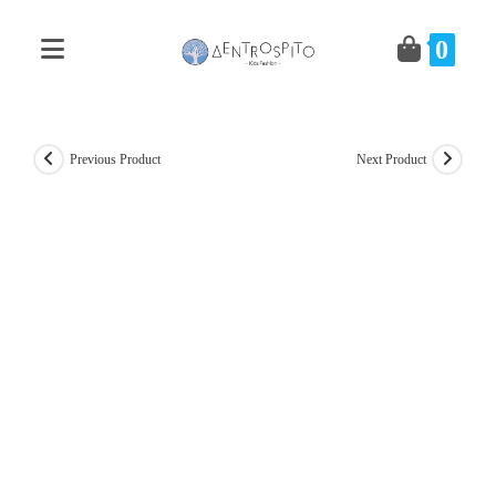
Skip
to
0
content
Previous Product
Next Product