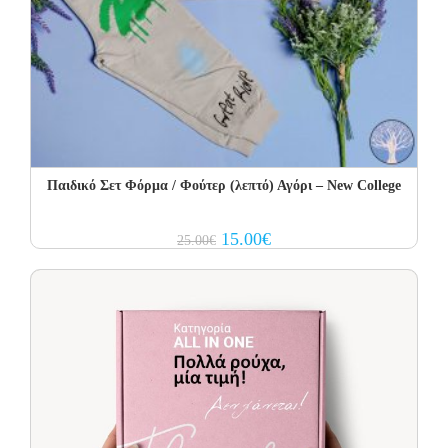
Παιδικό Σετ Φόρμα / Φούτερ (λεπτό) Αγόρι – New College
Original
Current
15.00
€
25.00
€
price
price
was:
is:
25.00€.
15.00€.