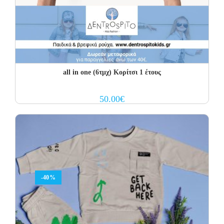
all in one (6τμχ) Κορίτσι 1 έτους
50.00
€
-40%