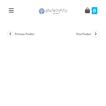
Skip
to
0
content
Previous Product
Next Product