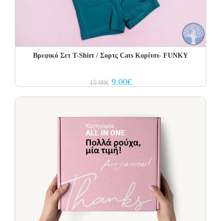
Βρεφικό Σετ Τ-Shirt / Σορτς Cats Κορίτσι- FUNKY
Original
Current
9.00
€
15.00
€
price
price
was:
is:
15.00€.
9.00€.