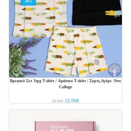
-40%
Βρεφικό Σετ 3τμχ T-shirt / Αμάνικο T-shirt / Σορτς Αγόρι- New
College
Original
Current
12.00
€
20.00
€
price
price
was:
is:
20.00€.
12.00€.