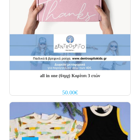
all in one (6τμχ) Κορίτσι 3 ετών
50.00
€