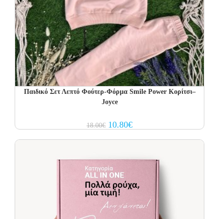
Παιδικό Σετ Λεπτό Φούτερ-Φόρμα Smile Power Κορίτσι–
Joyce
Original
Current
10.80
€
18.00
€
price
price
was:
is:
18.00€.
10.80€.