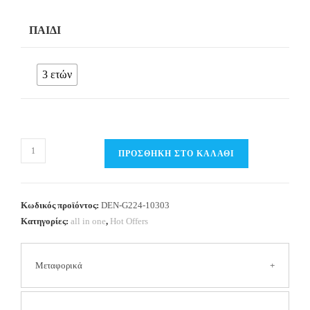
ΠΑΙΔΊ
3 ετών
all
ΠΡΟΣΘΉΚΗ ΣΤΟ ΚΑΛΆΘΙ
in
one
(5τμχ)
Κωδικός προϊόντος:
DEN-G224-10303
Κορίτσι
Κατηγορίες:
all in one
,
Hot Offers
3
ετών
Μεταφορικά
ποσότητα