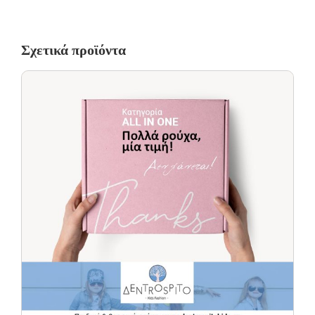
Οι αλλαγές πραγματοποιούνται με τη διαδικασία της παραλαβής
κατά την παράδοση.
Σχετικά προϊόντα
Η πρώτη αλλαγή κοστίζει 5€ για Ελλάδα όλη την Ελλάδα. Οι
επόμενες αλλαγές είναι +8.50€
Όλα τα προϊόντα περνούν από μία λεπτομερή και προσεκτική
διαδικασία ελέγχου πριν από την αποστολή τους.
Σε περίπτωση που κάποιο προϊόν έχει παραδοθεί σε κάποιον
πελάτη μας και είναι ελαττωματικό χωρίς να γίνει αντιληπτό από
εμάς, δεσμευόμαστε με άμεση αντικατάστασή του προϊόντος,
χωρίς καμία οικονομική επιβάρυνση του πελάτη.