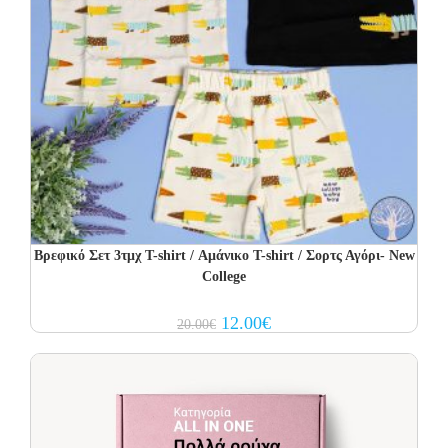
Βρεφικό Σετ 3τμχ T-shirt / Αμάνικο T-shirt / Σορτς Αγόρι- New
College
Original
Current
12.00
€
20.00
€
price
price
was:
is:
20.00€.
12.00€.