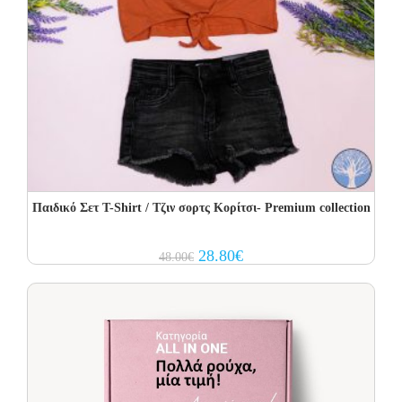
Παιδικό Σετ T-Shirt / Τζιν σορτς Κορίτσι- Premium collection
Original
Current
28.80
€
48.00
€
price
price
was:
is:
48.00€.
28.80€.