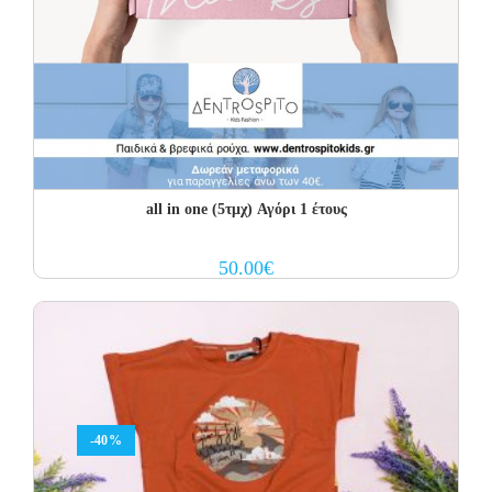
all in one (5τμχ) Αγόρι 1 έτους
50.00
€
-40%