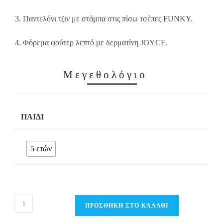
3. Παντελόνι τζιν με στάμπα στις πίσω τσέπες FUNKY.
4. Φόρεμα φούτερ λεπτό με δερματίνη JOYCE.
Μεγεθολόγιο
ΠΑΙΔΊ
5 ετών
all
ΠΡΟΣΘΉΚΗ ΣΤΟ ΚΑΛΆΘΙ
in