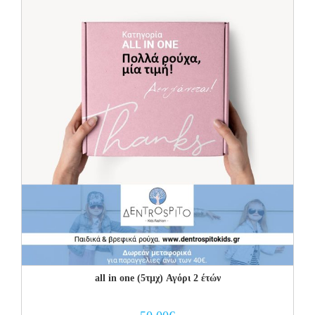
all in one (5τμχ) Αγόρι 2 έτών