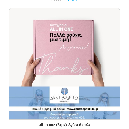
price
price
was:
is:
25.00€.
15.00€.
all in one (5τμχ) Αγόρι 6 ετών