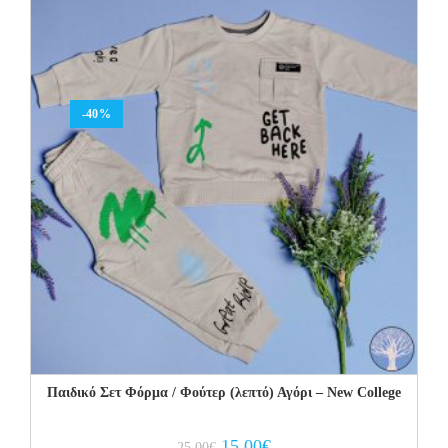
-40%
Παιδικό Σετ Φόρμα / Φούτερ (λεπτό) Αγόρι – New College
Original
Current
15.00
€
25.00
€