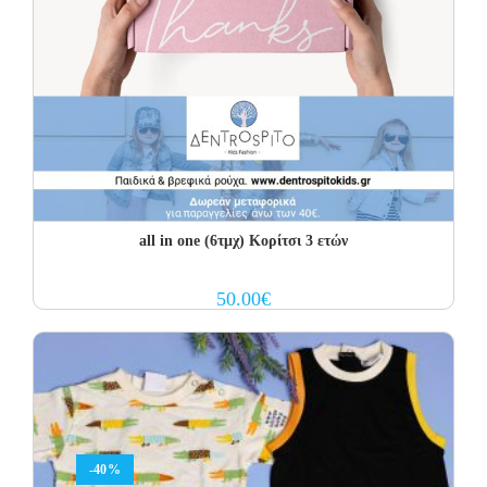
all in one (6τμχ) Κορίτσι 3 ετών
50.00
€
-40%