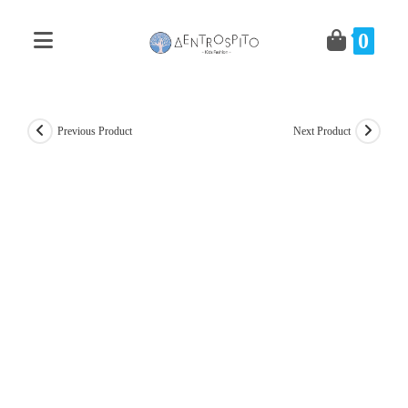
Skip
to
0
content
Previous Product
Next Product