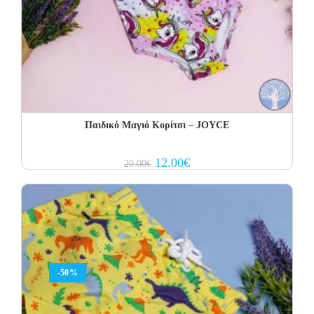
Παιδικό Μαγιό Κορίτσι – JOYCE
Original
Current
12.00
€
20.00
€
price
price
was:
is:
20.00€.
12.00€.
-50%