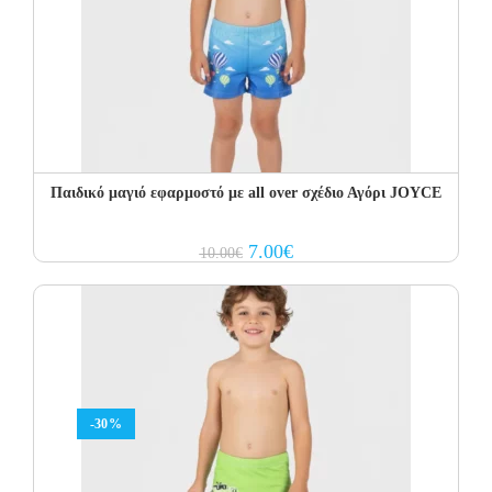
Παιδικό μαγιό εφαρμοστό με all over σχέδιο Αγόρι JOYCE
Original
Current
7.00
€
10.00
€
price
price
was:
is:
10.00€.
7.00€.
-30%