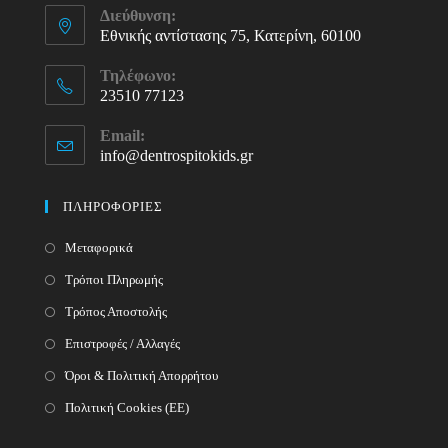
Διεύθυνση:
Εθνικής αντίστασης 75, Κατερίνη, 60100
Τηλέφωνο:
23510 77123
Opens
Email:
in
info@dentrospitokids.gr
Opens
your
in
your
application
ΠΛΗΡΟΦΟΡΙΕΣ
application
Μεταφορικά
Τρόποι Πληρωμής
Τρόπος Αποστολής
Επιστροφές / Αλλαγές
Όροι & Πολιτική Απορρήτου
Πολιτική Cookies (ΕΕ)