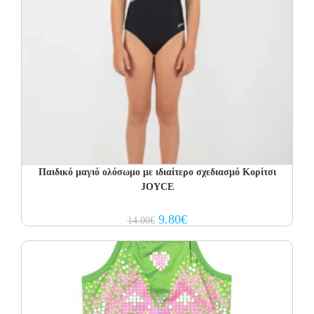
Παιδικό μαγιό ολόσωμο με ιδιαίτερο σχεδιασμό Κορίτσι
JOYCE
Original
Current
9.80
€
14.00
€
price
price
was:
is:
14.00€.
9.80€.