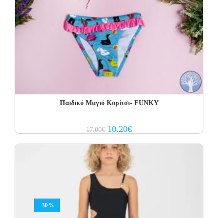
Παιδικό Μαγιό Κορίτσι- FUNKY
Original
Current
10.20
€
17.00
€
price
price
was:
is:
17.00€.
10.20€.
-30%