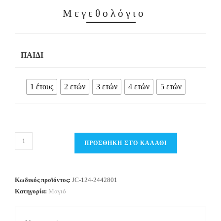
Μεγεθολόγιο
ΠΑΙΔΊ
1 έτους
2 ετών
3 ετών
4 ετών
5 ετών
Παιδικό
ΠΡΟΣΘΉΚΗ ΣΤΟ ΚΑΛΆΘΙ
Μαγιό
Αγόρι
-
Κωδικός προϊόντος:
JC-124-2442801
JOYCE
Κατηγορία:
Μαγιό
ποσότητα