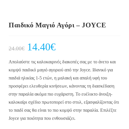
Παιδικό Μαγιό Αγόρι – JOYCE
Original
14.40
€
Current
24.00
€
price
price
was:
is:
24.00€.
14.40€.
Απολαύστε τις καλοκαιρινές διακοπές σας με το άνετο και
κομψό παιδικό μαγιό αγοριού από την Joyce. Ιδανικό για
παιδιά ηλικίας 1-5 ετών, η μαλακή και απαλή υφή του
προσφέρει ελευθερία κινήσεων, κάνοντας τη διασκέδαση
στην παραλία ακόμα πιο ευχάριστη. Το ευέλικτο άνοιξη-
καλοκαίρι σχέδιο πρωτοπορεί στο στυλ, εξασφαλίζοντας ότι
το παιδί σας θα είναι το πιο κομψό στην παραλία. Επιλέξτε
Joyce για ποιότητα που ενθουσιάζει.