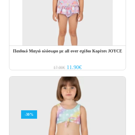
Παιδικό Μαγιό ολόσωμο με all over σχέδιο Κορίτσι JOYCE
Original
Current
11.90
€
17.00
€
price
price
was:
is:
17.00€.
11.90€.
-30%