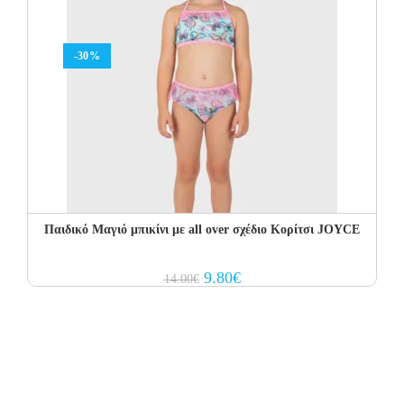
-30%
Παιδικό Μαγιό μπικίνι με all over σχέδιο Κορίτσι JOYCE
Original
Current
9.80
€
14.00
€
price
price
was:
is:
14.00€.
9.80€.