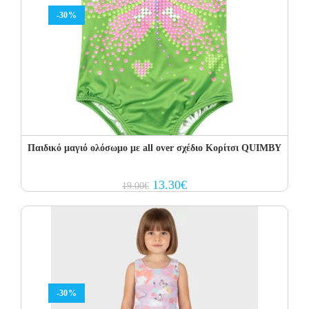
-30%
Παιδικό μαγιό ολόσωμο με all over σχέδιο Κορίτσι QUIMBY
Original
Current
13.30
€
19.00
€
price
price
was:
is:
19.00€.
13.30€.
-30%