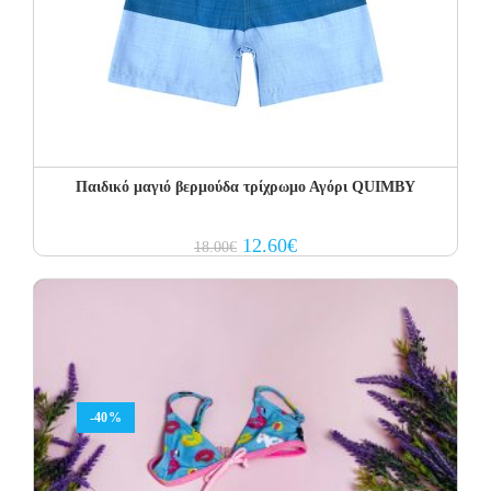
Παιδικό μαγιό βερμούδα τρίχρωμο Αγόρι QUIMBY
Original
Current
12.60
€
18.00
€
price
price
was:
is:
18.00€.
12.60€.
-40%