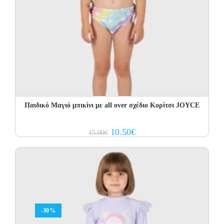
Παιδικό Μαγιό μπικίνι με all over σχέδιο Κορίτσι JOYCE
Original
Current
10.50
€
15.00
€
price
price
was:
is:
15.00€.
10.50€.
-30%