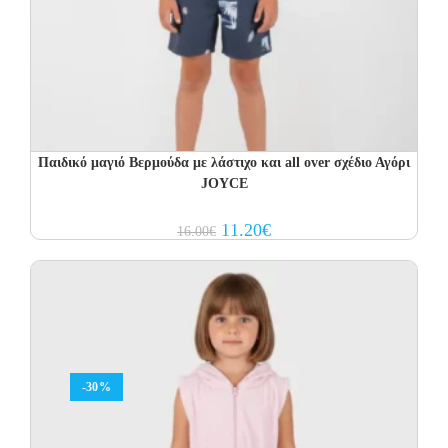
Παιδικό μαγιό Βερμούδα με λάστιχο και all over σχέδιο Αγόρι
JOYCE
Original
Current
11.20
€
16.00
€
price
price
was:
is:
16.00€.
11.20€.
-30%