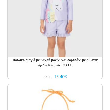
Παιδικό Μαγιό με μακρύ μανίκι και σορτσάκι με all over
σχέδιο Κορίτσι JOYCE
Original
Current
15.40
€
22.00
€
price
price
was:
is:
22.00€.
15.40€.