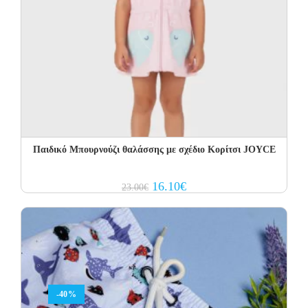
Παιδικό Μπουρνούζι θαλάσσης με σχέδιο Κορίτσι JOYCE
Original
Current
16.10
€
23.00
€
price
price
was:
is:
23.00€.
16.10€.
-40%