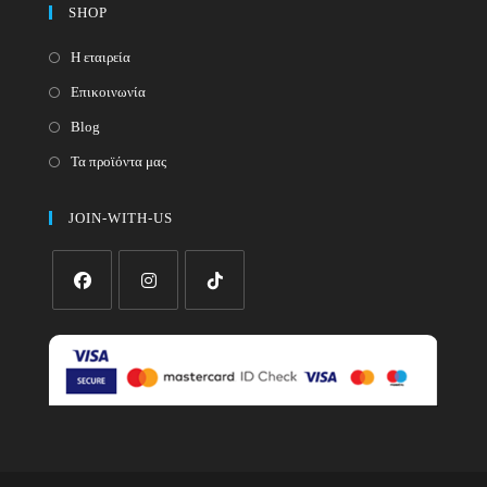
SHOP
Η εταιρεία
Επικοινωνία
Blog
Τα προϊόντα μας
JOIN-WITH-US
Opens
Opens
Opens
in
in
in
a
a
a
new
new
new
tab
tab
tab