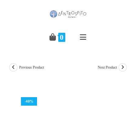
Skip
to
content
0
Previous Product
Next Product
-40%