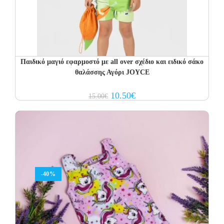
Παιδικό μαγιό εφαρμοστό με all over σχέδιο και ειδικό σάκο
θαλάσσης Αγόρι JOYCE
Original
Current
10.50
€
15.00
€
price
price
was:
is:
15.00€.
10.50€.
-40%