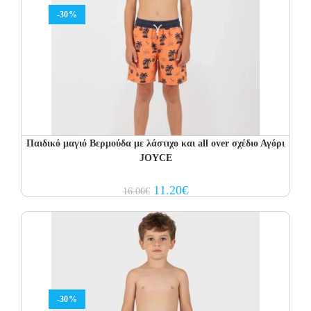
-30%
Παιδικό μαγιό Βερμούδα με λάστιχο και all over σχέδιο Αγόρι
JOYCE
Original
Current
11.20
€
16.00
€
price
price
was:
is:
16.00€.
11.20€.
-30%