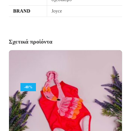
επόμενες αλλαγές είναι +8.50€
Όλα τα προϊόντα περνούν από μία λεπτομερή και προσεκτική
BRAND
Joyce
διαδικασία ελέγχου πριν από την αποστολή τους.
Σε περίπτωση που κάποιο προϊόν έχει παραδοθεί σε κάποιον
πελάτη μας και είναι ελαττωματικό χωρίς να γίνει αντιληπτό από
Σχετικά προϊόντα
εμάς, δεσμευόμαστε με άμεση αντικατάστασή του προϊόντος,
χωρίς καμία οικονομική επιβάρυνση του πελάτη.
-40%