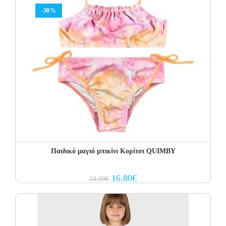
-30%
Παιδικό μαγιό μπικίνι Κορίτσι QUIMBY
Original
Current
16.80
€
24.00
€
price
price
was:
is:
24.00€.
16.80€.