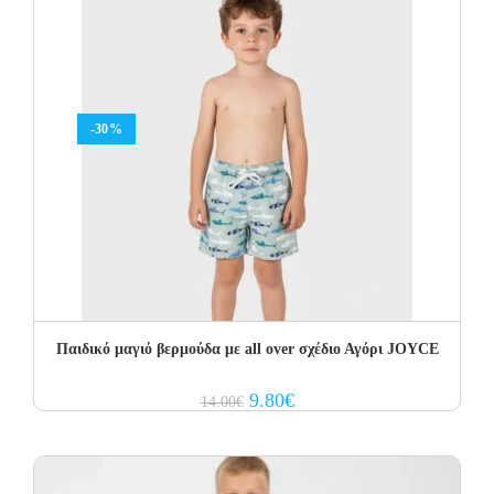
-30%
Παιδικό μαγιό βερμούδα με all over σχέδιο Αγόρι JOYCE
Original
Current
9.80
€
14.00
€
price
price
was:
is:
14.00€.
9.80€.