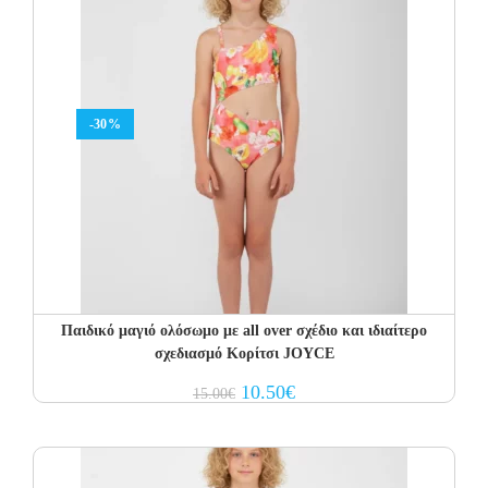
-30%
Παιδικό μαγιό ολόσωμο με all over σχέδιο και ιδιαίτερο
σχεδιασμό Κορίτσι JOYCE
Original
Current
10.50
€
15.00
€
price
price
was:
is:
15.00€.
10.50€.