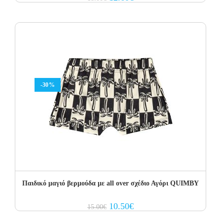
price
price
was:
is:
18.00€.
12.60€.
-30%
Παιδικό μαγιό βερμούδα με all over σχέδιο Αγόρι QUIMBY
Original
Current
10.50
€
15.00
€
price
price
was:
is: