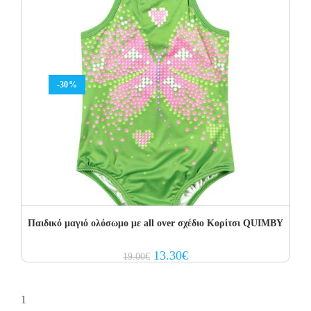
-30%
Παιδικό μαγιό ολόσωμο με all over σχέδιο Κορίτσι QUIMBY
Original
Current
13.30
€
19.00
€
price
price
was:
is:
19.00€.
13.30€.
1