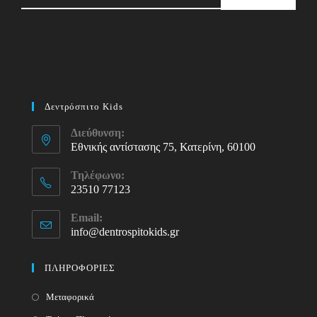
Δεντρόσπιτο Kids
Διεύθυνση:
Εθνικής αντίστασης 75, Κατερίνη, 60100
Τηλέφωνο:
23510 77123
Opens
Email:
in
info@dentrospitokids.gr
Opens
your
in
your
application
ΠΛΗΡΟΦΟΡΙΕΣ
application
Μεταφορικά