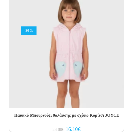
-30%
Παιδικό Μπουρνούζι θαλάσσης με σχέδιο Κορίτσι JOYCE
Original
Current
16.10
€
23.00
€
price
price