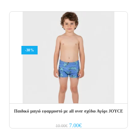
was:
is:
23.00€.
16.10€.
-30%
Παιδικό μαγιό εφαρμοστό με all over σχέδιο Αγόρι JOYCE
Original
Current
7.00
€
10.00
€
price
price
was:
is: