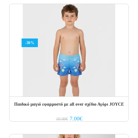
10.00€.
7.00€.
-30%
Παιδικό μαγιό εφαρμοστό με all over σχέδιο Αγόρι JOYCE
Original
Current
7.00
€
10.00
€
price
price
was:
is:
10.00€.
7.00€.