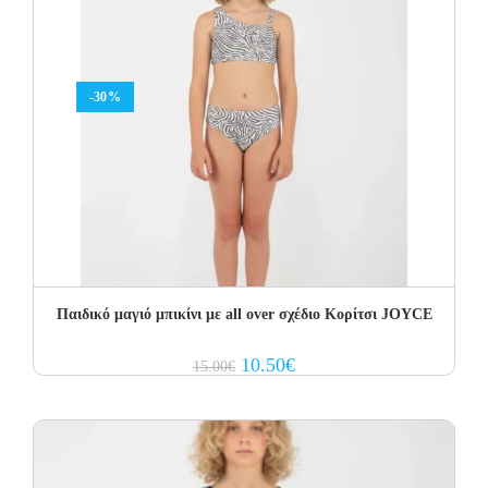
-30%
Παιδικό μαγιό μπικίνι με all over σχέδιο Κορίτσι JOYCE
Original
Current
10.50
€
15.00
€
price
price
was:
is:
15.00€.
10.50€.