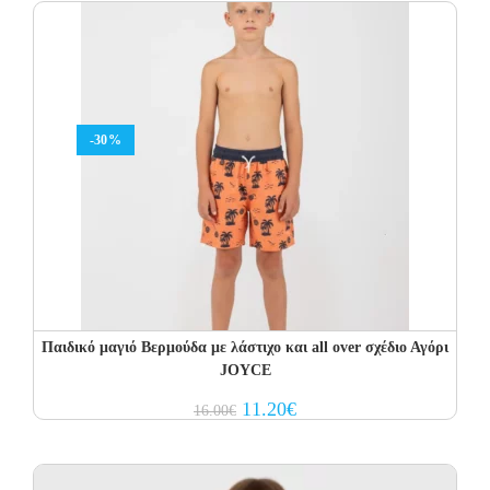
-30%
Παιδικό μαγιό Βερμούδα με λάστιχο και all over σχέδιο Αγόρι
JOYCE
Original
Current
11.20
€
16.00
€
price
price
was:
is:
16.00€.
11.20€.