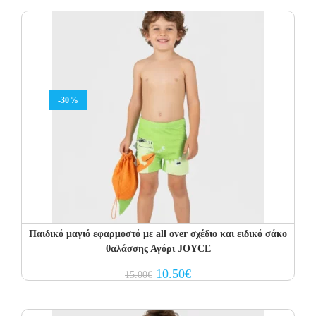
21.00€.
14.70€.
-30%
Παιδικό μαγιό εφαρμοστό με all over σχέδιο και ειδικό σάκο
θαλάσσης Αγόρι JOYCE
Original
Current
10.50
€
15.00
€
price
price
was:
is:
15.00€.
10.50€.