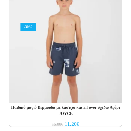
-30%
Παιδικό μαγιό Βερμούδα με λάστιχο και all over σχέδιο Αγόρι
JOYCE
Original
Current
11.20
€
16.00
€
price
price