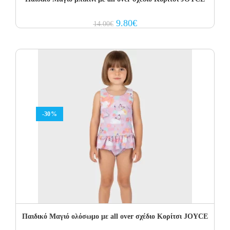
Original
Current
9.80
€
14.00
€
price
price
was:
is:
14.00€.
9.80€.
-30%
Παιδικό Μαγιό ολόσωμο με all over σχέδιο Κορίτσι JOYCE