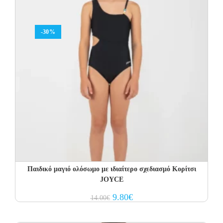
-30%
Παιδικό μαγιό ολόσωμο με ιδιαίτερο σχεδιασμό Κορίτσι
JOYCE
Original
Current
9.80
€
14.00
€
price
price
was:
is:
14.00€.
9.80€.