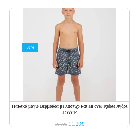
was:
is:
16.00€.
11.20€.
-30%
Παιδικό μαγιό Βερμούδα με λάστιχο και all over σχέδιο Αγόρι
JOYCE
Original
Current
11.20
€
16.00
€
price
price
was:
is:
16.00€.
11.20€.