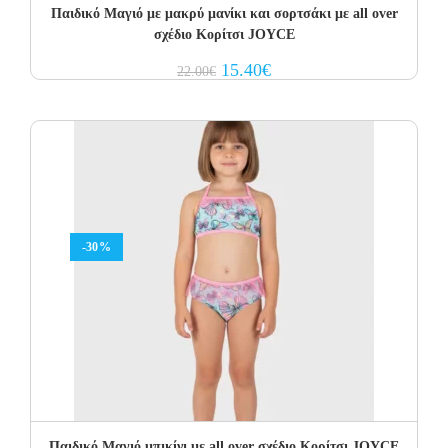
Παιδικό Μαγιό με μακρύ μανίκι και σορτσάκι με all over
σχέδιο Κορίτσι JOYCE
Original
Current
15.40
€
22.00
€
price
price
was:
is:
22.00€.
15.40€.
-30%
Παιδικό Μαγιό μπικίνι με all over σχέδιο Κορίτσι JOYCE