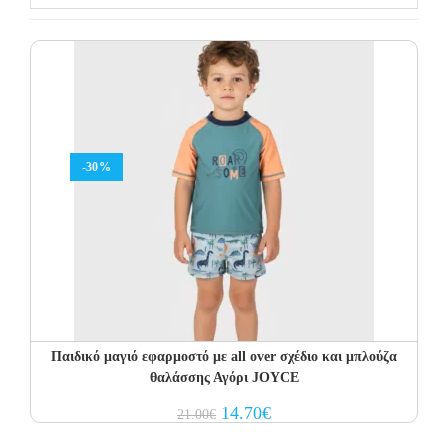
-30%
Παιδικό μαγιό εφαρμοστό με all over σχέδιο και μπλούζα
θαλάσσης Αγόρι JOYCE
Original
Current
14.70
€
21.00
€
price
price
was:
is: