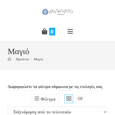
Skip
to
content
0
Μαγιό
>
Προϊόντα
>
Μαγιό
Διαμορφώστε τα φίλτρα σύμφωνα με τις επιλογές σας
Φίλτρα