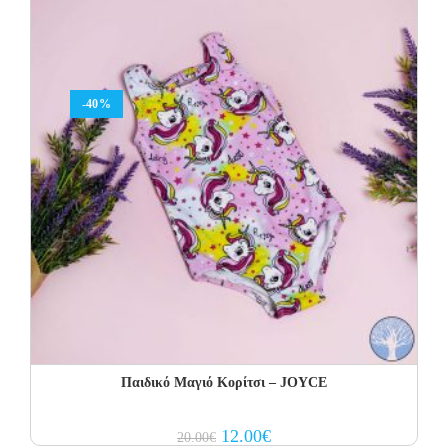
-40%
Παιδικό Μαγιό Κορίτσι – JOYCE
Original
Current
12.00
€
20.00
€
price
price