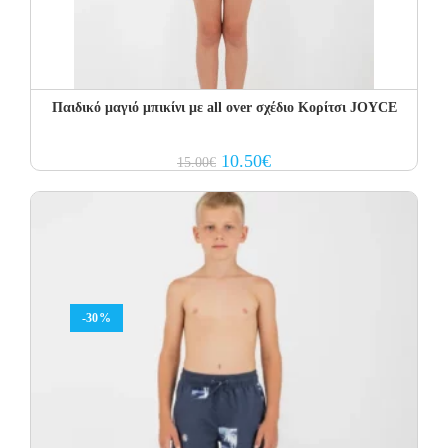
Παιδικό μαγιό μπικίνι με all over σχέδιο Κορίτσι JOYCE
Original
Current
10.50
€
15.00
€
price
price
was:
is:
15.00€.
10.50€.
-30%