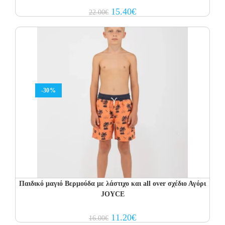
Original
Current
15.40
€
22.00
€
price
price
was:
is:
22.00€.
15.40€.
-30%
Παιδικό μαγιό Βερμούδα με λάστιχο και all over σχέδιο Αγόρι
JOYCE
Original
Current
11.20
€
16.00
€
price
price