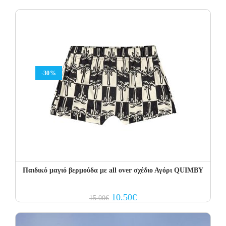
was:
is:
20.00€.
12.00€.
-30%
Παιδικό μαγιό βερμούδα με all over σχέδιο Αγόρι QUIMBY
Original
Current
10.50
€
15.00
€
price
price
was:
is:
15.00€.
10.50€.