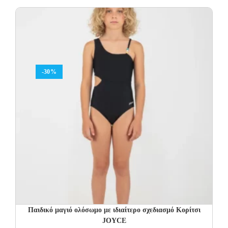
was:
is:
24.00€.
14.40€.
-30%
Παιδικό μαγιό ολόσωμο με ιδιαίτερο σχεδιασμό Κορίτσι
JOYCE