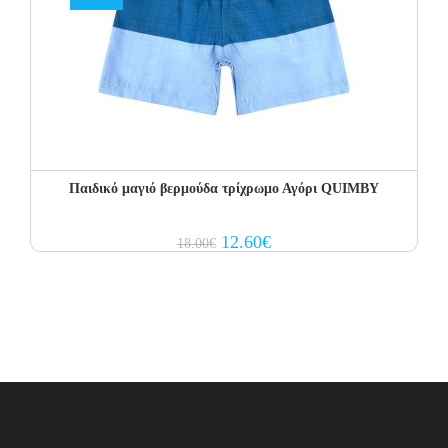
Παιδικό μαγιό βερμούδα τρίχρωμο Αγόρι QUIMBY
Original
Current
12.60
€
18.00
€
price
price
was:
is:
18.00€.
12.60€.