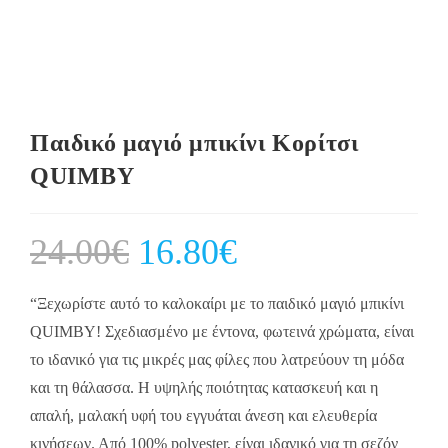
Παιδικό μαγιό μπικίνι Κορίτσι
QUIMBY
24.00
€
Original
16.80
€
Current
price
price
was:
is:
24.00€.
16.80€.
“Ξεχωρίστε αυτό το καλοκαίρι με το παιδικό μαγιό μπικίνι
QUIMBY! Σχεδιασμένο με έντονα, φωτεινά χρώματα, είναι
το ιδανικό για τις μικρές μας φίλες που λατρεύουν τη μόδα
και τη θάλασσα. Η υψηλής ποιότητας κατασκευή και η
απαλή, μαλακή υφή του εγγυάται άνεση και ελευθερία
κινήσεων. Από 100% polyester, είναι ιδανικό για τη σεζόν