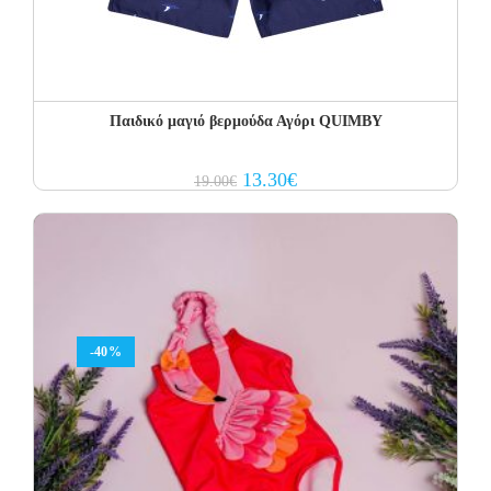
Παιδικό μαγιό βερμούδα Αγόρι QUIMBY
Original
Current
13.30
€
19.00
€
price
price
was:
is:
19.00€.
13.30€.
-40%