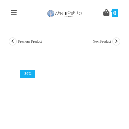
Skip
to
0
content
Previous Product
Next Product
-30%