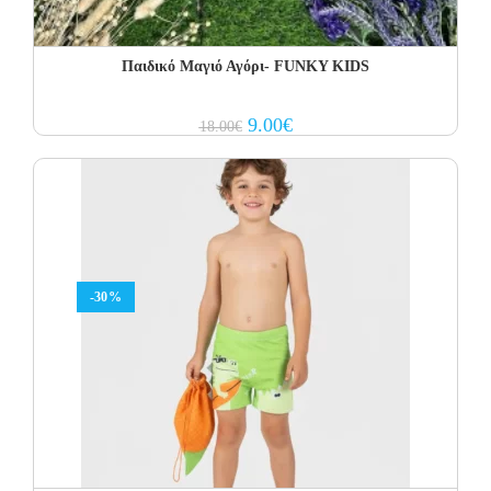
Παιδικό Μαγιό Αγόρι- FUNKY KIDS
Original
Current
9.00
€
18.00
€
price
price
was:
is:
18.00€.
9.00€.
-30%