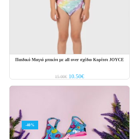
Παιδικό Μαγιό μπικίνι με all over σχέδιο Κορίτσι JOYCE
Original
Current
10.50
€
15.00
€
price
price
was:
is:
15.00€.
10.50€.
-40%