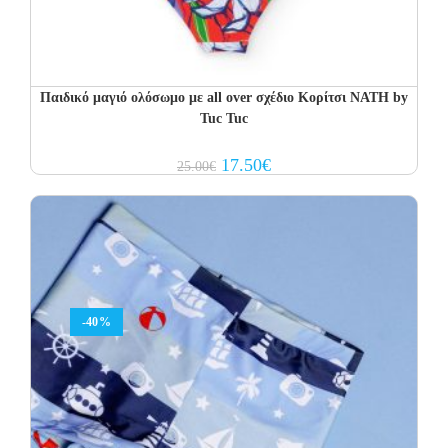
Παιδικό μαγιό ολόσωμο με all over σχέδιο Κορίτσι NATH by
Tuc Tuc
Original
Current
17.50
€
25.00
€
price
price
was:
is:
25.00€.
17.50€.
-40%