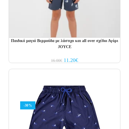
Παιδικό μαγιό Βερμούδα με λάστιχο και all over σχέδιο Αγόρι
JOYCE
Original
Current
11.20
€
16.00
€
price
price
was:
is:
16.00€.
11.20€.
-30%