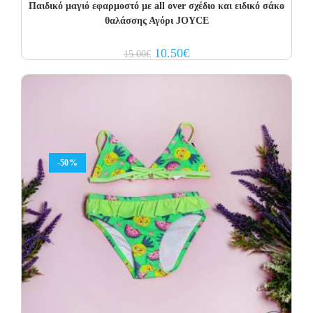
Παιδικό μαγιό εφαρμοστό με all over σχέδιο και ειδικό σάκο
θαλάσσης Αγόρι JOYCE
Original
Current
10.50
€
15.00
€
price
price
was:
is:
15.00€.
10.50€.
-50%