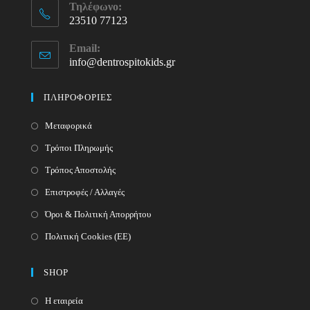
Τηλέφωνο:
23510 77123
Opens
Email:
in
info@dentrospitokids.gr
Opens
your
in
your
application
ΠΛΗΡΟΦΟΡΙΕΣ
application
Μεταφορικά
Τρόποι Πληρωμής
Τρόπος Αποστολής
Επιστροφές / Αλλαγές
Όροι & Πολιτική Απορρήτου
Πολιτική Cookies (ΕΕ)
SHOP
Η εταιρεία