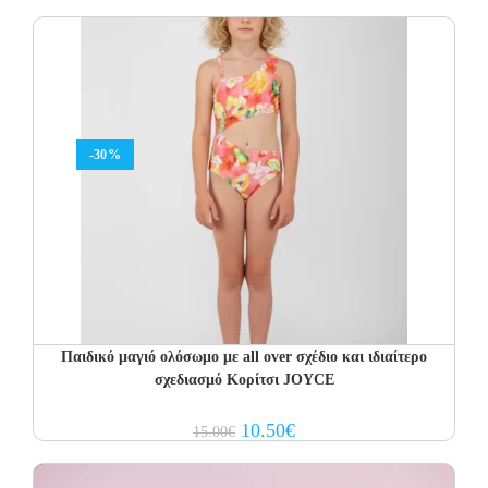
was:
is:
16.00€.
11.20€.
-30%
Παιδικό μαγιό ολόσωμο με all over σχέδιο και ιδιαίτερο
σχεδιασμό Κορίτσι JOYCE
Original
Current
10.50
€
15.00
€
price
price
was:
is:
15.00€.
10.50€.