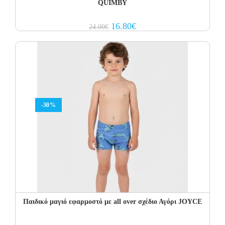
QUIMBY
Original
Current
16.80
€
24.00
€
price
price
was:
is:
24.00€.
16.80€.
-30%
Παιδικό μαγιό εφαρμοστό με all over σχέδιο Αγόρι JOYCE