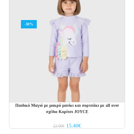
-30%
Παιδικό Μαγιό με μακρύ μανίκι και σορτσάκι με all over
σχέδιο Κορίτσι JOYCE
Original
Current
15.40
€
22.00
€
price
price
was:
is: