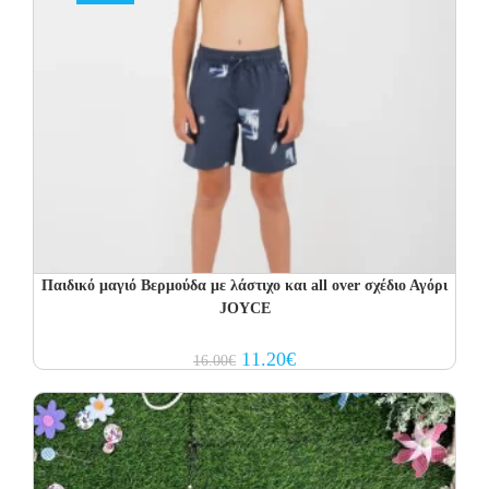
Παιδικό μαγιό Βερμούδα με λάστιχο και all over σχέδιο Αγόρι
JOYCE
Original
Current
11.20
€
16.00
€
price
price
was:
is:
16.00€.
11.20€.