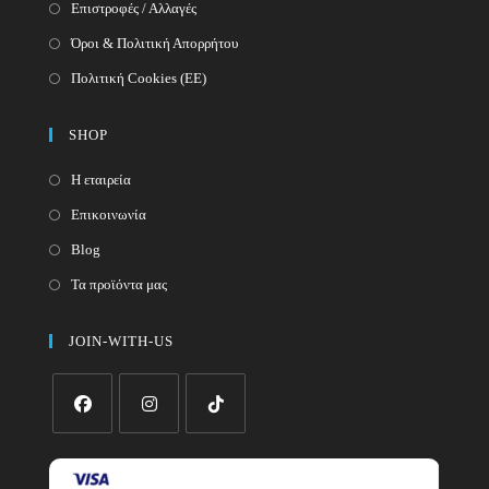
Επιστροφές / Αλλαγές
Όροι & Πολιτική Απορρήτου
Πολιτική Cookies (ΕΕ)
SHOP
Η εταιρεία
Επικοινωνία
Blog
Τα προϊόντα μας
JOIN-WITH-US
Opens
Opens
Opens
in
in
in