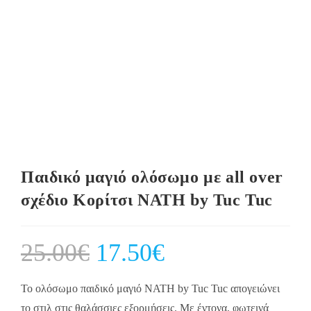
Παιδικό μαγιό ολόσωμο με all over
σχέδιο Κορίτσι NATH by Tuc Tuc
25.00
€
Original
17.50
€
Current
price
price
was:
is:
25.00€.
17.50€.
Το ολόσωμο παιδικό μαγιό NATH by Tuc Tuc απογειώνει
το στιλ στις θαλάσσιες εξορμήσεις. Με έντονα, φωτεινά