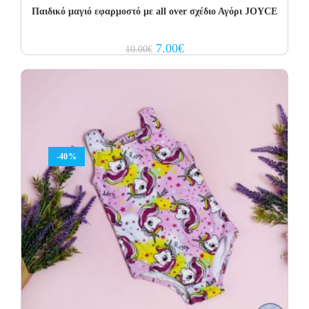
Παιδικό μαγιό εφαρμοστό με all over σχέδιο Αγόρι JOYCE
Original
Current
7.00
€
10.00
€
price
price
was:
is:
10.00€.
7.00€.
-40%