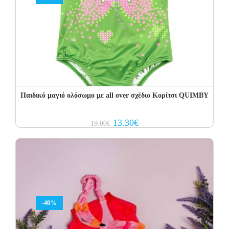
Παιδικό μαγιό ολόσωμο με all over σχέδιο Κορίτσι QUIMBY
Original
Current
13.30
€
19.00
€
price
price
was:
is:
19.00€.
13.30€.
-40%