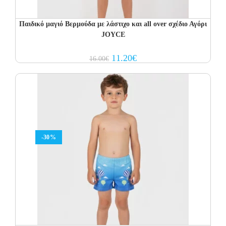
Παιδικό μαγιό Βερμούδα με λάστιχο και all over σχέδιο Αγόρι
JOYCE
Original
Current
11.20
€
16.00
€
price
price
was:
is:
16.00€.
11.20€.
-30%