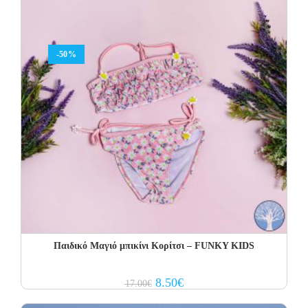
-50%
Παιδικό Μαγιό μπικίνι Κορίτσι – FUNKY KIDS
Original
Current
8.50
€
17.00
€
price
price
was:
is: