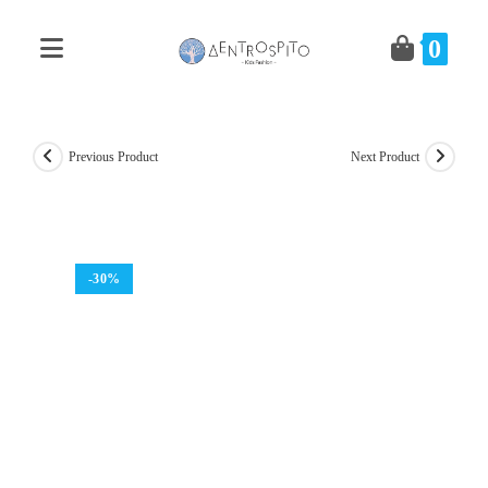
Skip
to
0
content
Previous Product
Next Product
-30%