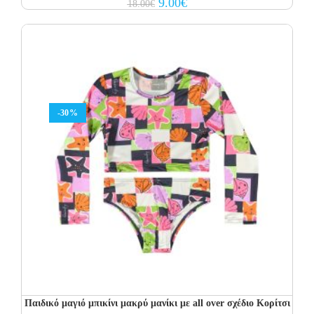
Original
Current
9.00
€
18.00
€
price
price
was:
is:
18.00€.
9.00€.
-30%
Παιδικό μαγιό μπικίνι μακρύ μανίκι με all over σχέδιο Κορίτσι