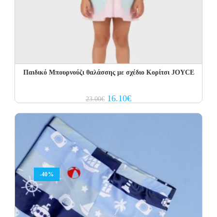
Παιδικό Μπουρνούζι θαλάσσης με σχέδιο Κορίτσι JOYCE
Original
Current
16.10
€
23.00
€
price
price
was:
is:
23.00€.
16.10€.
-40%