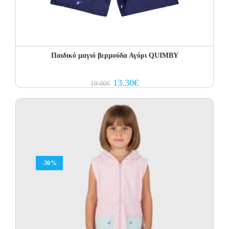
Παιδικό μαγιό βερμούδα Αγόρι QUIMBY
Original
Current
13.30
€
19.00
€
price
price
was:
is:
19.00€.
13.30€.
-30%