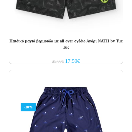
Παιδικό μαγιό βερμούδα με all over σχέδιο Αγόρι NATH by Tuc
Tuc
Original
Current
17.50
€
25.00
€
price
price
was:
is:
25.00€.
17.50€.
-30%