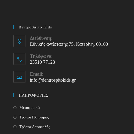
Δεντρόσπιτο Kids
Διεύθυνση:
Εθνικής αντίστασης 75, Κατερίνη, 60100
Τηλέφωνο:
23510 77123
Opens
Email:
in
info@dentrospitokids.gr
Opens
your
in
your
application
ΠΛΗΡΟΦΟΡΙΕΣ
application
Μεταφορικά
Τρόποι Πληρωμής
Τρόπος Αποστολής