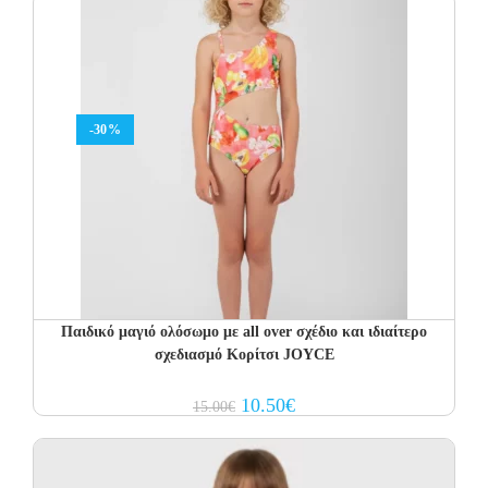
18.00€.
12.60€.
-30%
Παιδικό μαγιό ολόσωμο με all over σχέδιο και ιδιαίτερο
σχεδιασμό Κορίτσι JOYCE
Original
Current
10.50
€
15.00
€
price
price
was:
is:
15.00€.
10.50€.