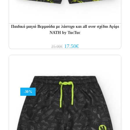
Παιδικό μαγιό Βερμούδα με λάστιχο και all over σχέδιο Αγόρι
NATH by TucTuc
Original
Current
17.50
€
25.00
€
price
price
was:
is:
25.00€.
17.50€.
-30%