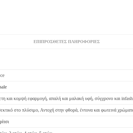
από εμάς, δεσμευόμαστε με άμεση αντικατάστασ
ΕΠΙΠΡΌΣΘΕΤΕΣ ΠΛΗΡΟΦΟΡΊΕΣ
yce
sale
ετη και κομψή εφαρμογή, απαλή και μαλακή υφή, σύγχρονο και infas
εκτικό στο πλύσιμο, Αντοχή στην φθορά, έντονα και φωτεινά χρώματ
ρίτσι