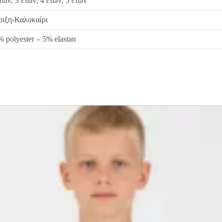
τών, 3 ετών, 4 ετών, 5 ετών
οιξη-Καλοκαίρι
 polyester – 5% elastan