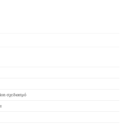
ή του προϊόντος, χωρίς καμία οικονομική επιβάρυνση του πελάτη.
hion σχεδιασμό
α