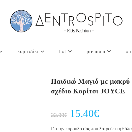
κοριτσάκι
hot
premium
on
Παιδικό Μαγιό με μακρύ μ
σχέδιο Κορίτσι JOYCE
Original
15.40
€
Current
22.00
€
price
price
was:
is:
22.00€.
15.40€.
Για την κορούλα σας που λατρεύει τη θάλα