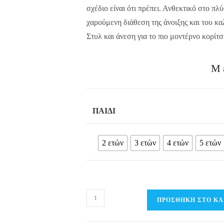
σχέδιο είναι ότι πρέπει. Ανθεκτικό στο πλ
χαρούμενη διάθεση της άνοιξης και του κα
Στυλ και άνεση για το πιο μοντέρνο κορίτσ
Μ
ΠΑΙΔΊ
2 ετών
3 ετών
4 ετών
5 ετών
Παιδικό
ΠΡΟΣΘΉΚΗ ΣΤΟ ΚΑ
Μαγιό
με