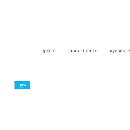
Skip
to
content
αρχική
ποιοι είμαστε
αγοράκι
-30%