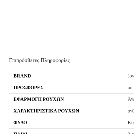
Επιπρόσθετες Πληροφορίες
BRAND
Jo
ΠΡΟΣΦΟΡΈΣ
on 
ΕΦΑΡΜΟΓΉ ΡΟΎΧΩΝ
Άν
ΧΑΡΑΚΤΗΡΙΣΤΙΚΆ ΡΟΎΧΩΝ
ανθ
ΦΎΛΟ
Κο