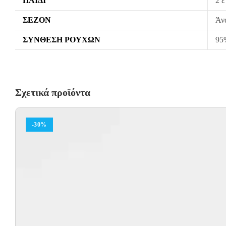
ΠΑΙΔΊ
2 ε
ΣΕΖΌΝ
Άν
ΣΎΝΘΕΣΗ ΡΟΎΧΩΝ
95%
Σχετικά προϊόντα
-30%