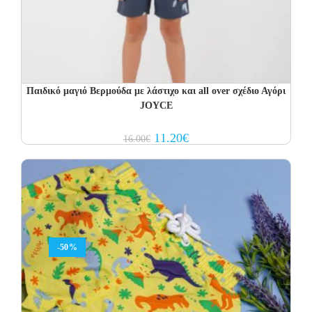
Παιδικό μαγιό Βερμούδα με λάστιχο και all over σχέδιο Αγόρι
JOYCE
Original
Current
11.20
€
16.00
€
price
price
was:
is:
16.00€.
11.20€.
-50%