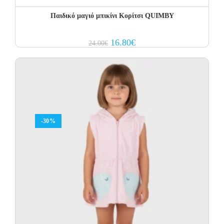
Παιδικό μαγιό μπικίνι Κορίτσι QUIMBY
Original
Current
16.80
€
24.00
€
price
price
was:
is:
24.00€.
16.80€.
-30%