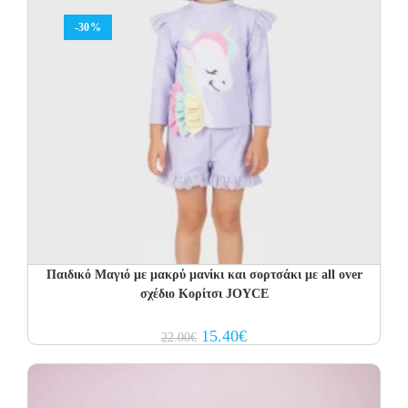
-30%
Παιδικό Μαγιό με μακρύ μανίκι και σορτσάκι με all over
σχέδιο Κορίτσι JOYCE
Original
Current
15.40
€
22.00
€
price
price
was:
is:
22.00€.
15.40€.