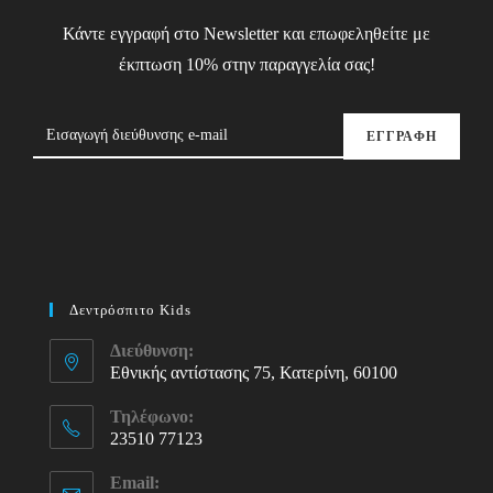
Κάντε εγγραφή στο Newsletter και επωφεληθείτε με
έκπτωση 10% στην παραγγελία σας!
ΕΓΓΡΑΦΗ
Δεντρόσπιτο Kids
Διεύθυνση:
Εθνικής αντίστασης 75, Κατερίνη, 60100
Τηλέφωνο:
23510 77123
Opens
Email:
in