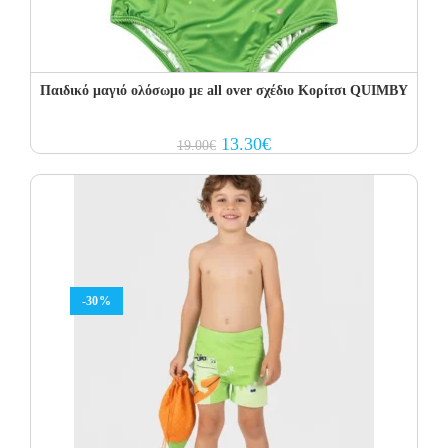
Παιδικό μαγιό ολόσωμο με all over σχέδιο Κορίτσι QUIMBY
Original
Current
13.30
€
19.00
€
price
price
was:
is:
19.00€.
13.30€.
-30%