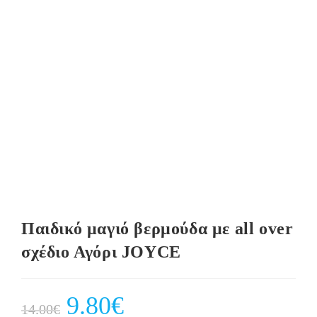
Παιδικό μαγιό βερμούδα με all over
σχέδιο Αγόρι JOYCE
Original
9.80
€
Current
14.00
€
price
price
was:
is: