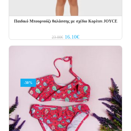
Παιδικό Μπουρνούζι θαλάσσης με σχέδιο Κορίτσι JOYCE
Original
Current
16.10
€
23.00
€
price
price
was:
is:
23.00€.
16.10€.
-50%