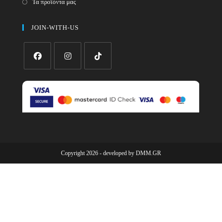
Τα προϊόντα μας
JOIN-WITH-US
Opens
Opens
Opens
in
in
in
a
a
a
new
new
new
tab
tab
tab
Copyright 2026 - developed by
DMM.GR