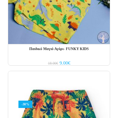
Παιδικό Μαγιό Αγόρι- FUNKY KIDS
Original
Current
9.00
€
18.00
€
price
price
was:
is:
18.00€.
9.00€.
-30%