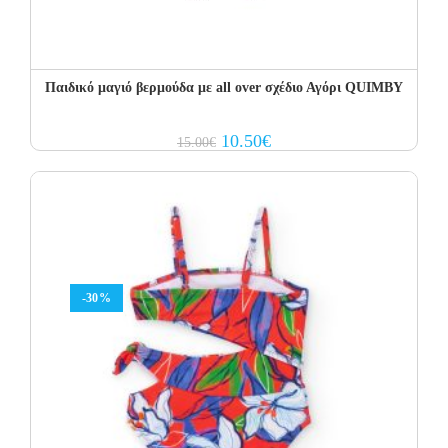
Παιδικό μαγιό βερμούδα με all over σχέδιο Αγόρι QUIMBY
Original
Current
10.50
€
15.00
€
price
price
was:
is:
15.00€.
10.50€.
-30%