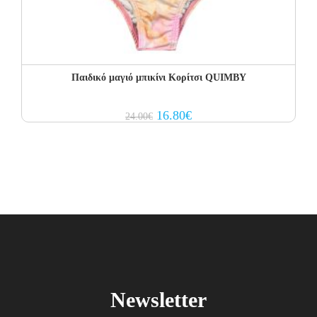
Παιδικό μαγιό μπικίνι Κορίτσι QUIMBY
Original
Current
16.80
€
24.00
€
price
price
was:
is:
24.00€.
16.80€.
Newsletter