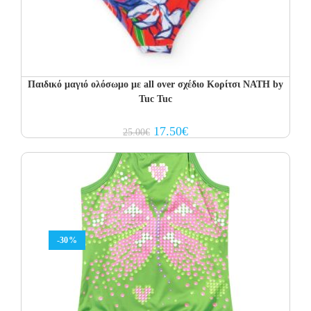
Παιδικό μαγιό ολόσωμο με all over σχέδιο Κορίτσι NATH by
Tuc Tuc
Original
Current
17.50
€
25.00
€
price
price
was:
is:
25.00€.
17.50€.
-30%