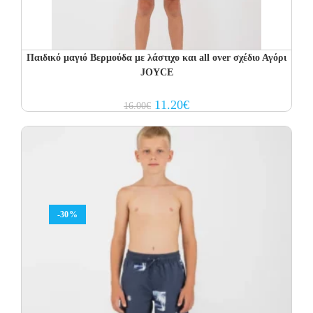
Παιδικό μαγιό Βερμούδα με λάστιχο και all over σχέδιο Αγόρι
JOYCE
Original
Current
11.20
€
16.00
€
price
price
was:
is:
16.00€.
11.20€.
-30%