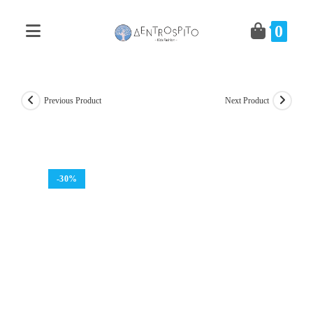
Skip
to
0
content
Previous Product
Next Product
-30%