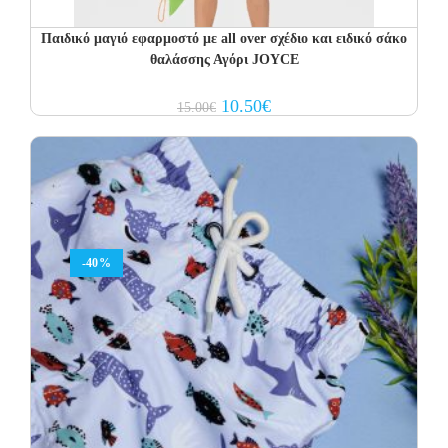
Παιδικό μαγιό εφαρμοστό με all over σχέδιο και ειδικό σάκο
θαλάσσης Αγόρι JOYCE
Original
Current
10.50
€
15.00
€
price
price
was:
is:
15.00€.
10.50€.
-40%