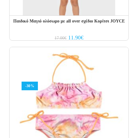
Παιδικό Μαγιό ολόσωμο με all over σχέδιο Κορίτσι JOYCE
Original
Current
11.90
€
17.00
€
price
price
was:
is:
17.00€.
11.90€.
-30%