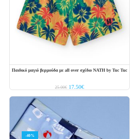
Παιδικό μαγιό βερμούδα με all over σχέδιο NATH by Tuc Tuc
Original
Current
17.50
€
25.00
€
price
price
was:
is:
25.00€.
17.50€.
-40%