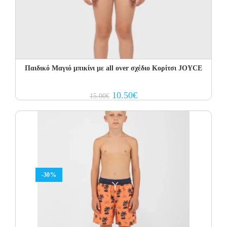
Παιδικό Μαγιό μπικίνι με all over σχέδιο Κορίτσι JOYCE
Original
Current
10.50
€
15.00
€
price
price
was:
is:
15.00€.
10.50€.
-30%