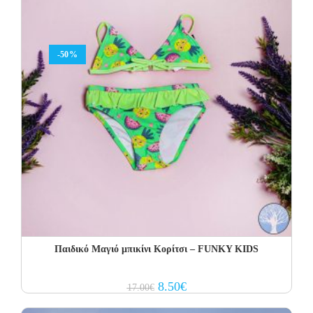
-50%
Παιδικό Μαγιό μπικίνι Κορίτσι – FUNKY KIDS
Original
Current
8.50
€
17.00
€
price
price
was:
is: