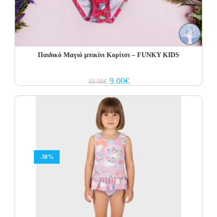
Παιδικό Μαγιό μπικίνι Κορίτσι – FUNKY KIDS
Original
Current
9.00
€
18.00
€
price
price
was:
is:
18.00€.
9.00€.
-30%