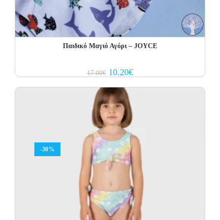
Παιδικό Μαγιό Αγόρι – JOYCE
Original
Current
10.20
€
17.00
€
price
price
was:
is:
17.00€.
10.20€.
-30%