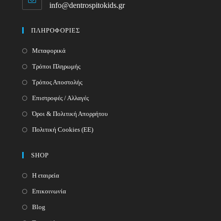
info@dentrospitokids.gr
Opens
your
in
your
application
ΠΛΗΡΟΦΟΡΙΕΣ
application
Μεταφορικά
Τρόποι Πληρωμής
Τρόπος Αποστολής
Επιστροφές / Αλλαγές
Όροι & Πολιτική Απορρήτου
Πολιτική Cookies (ΕΕ)
SHOP
Η εταιρεία
Επικοινωνία
Blog