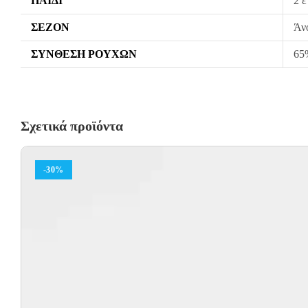
ΠΑΙΔΊ
2 ε
ΣΕΖΌΝ
Άν
ΣΎΝΘΕΣΗ ΡΟΎΧΩΝ
65%
Σχετικά προϊόντα
-30%