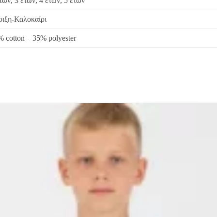
τών, 3 ετών, 4 ετών, 5 ετών
οιξη-Καλοκαίρι
 cotton – 35% polyester