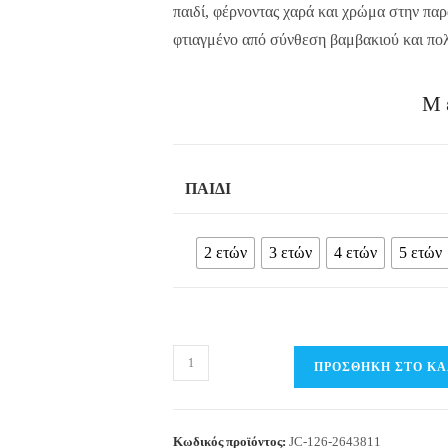
παιδί, φέρνοντας χαρά και χρώμα στην παρα
φτιαγμένο από σύνθεση βαμβακιού και πολ
Μ
ΠΑΙΔΊ
2 ετών
3 ετών
4 ετών
5 ετών
Παιδικό
ΠΡΟΣΘΉΚΗ ΣΤΟ ΚΑ
Μπουρνούζι
θαλάσσης
με
Κωδικός προϊόντος:
JC-126-2643811