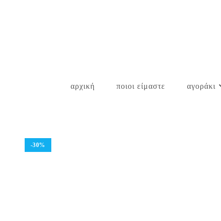
Skip
to
content
αρχική
ποιοι είμαστε
αγοράκι
-30%