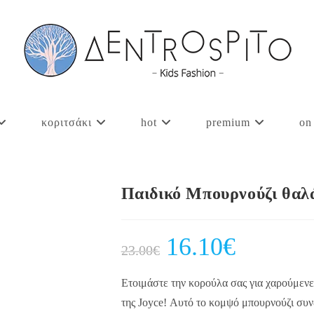
κοριτσάκι
hot
premium
on
Παιδικό Μπουρνούζι θαλ
Original
16.10
€
Current
23.00
€
price
price
was:
is:
23.00€.
16.10€.
Ετοιμάστε την κορούλα σας για χαρούμενε
της Joyce! Αυτό το κομψό μπουρνούζι συνδ