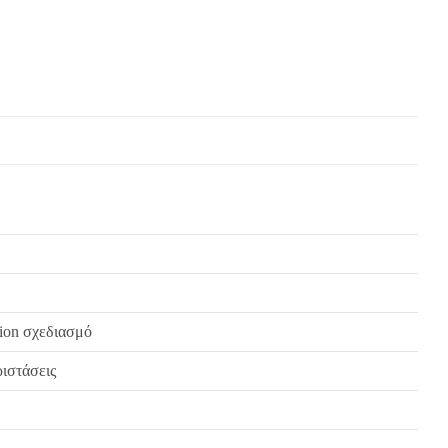
hion σχεδιασμό
ριστάσεις