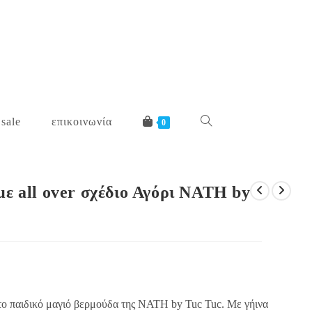
 sale
επικοινωνία
toggle
0
website
με all over σχέδιο Αγόρι NATH by
search
το παιδικό μαγιό βερμούδα της NATH by Tuc Tuc. Με γήινα