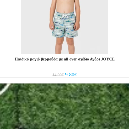
Παιδικό μαγιό βερμούδα με all over σχέδιο Αγόρι JOYCE
Original
Current
9.80
€
14.00
€
price
price
was:
is:
14.00€.
9.80€.