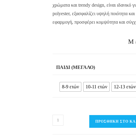
χρώματα και trendy design, είναι ιδανικό
polyester, εξασφαλίζει υψηλή ποιότητα και
εφαρμογή, προσφέρει κομψότητα και σύγχ
Μ
ΠΑΙΔΊ (ΜΕΓΆΛΟ)
8-9 ετών
10-11 ετών
12-13 ετών
Παιδικό
ΠΡΟΣΘΉΚΗ ΣΤΟ ΚΑ
μαγιό
βερμούδα