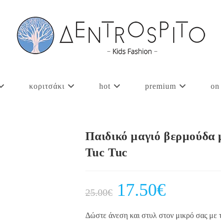
κοριτσάκι
hot
premium
on
Παιδικό μαγιό βερμούδα 
Tuc Tuc
Original
17.50
€
Current
25.00
€
price
price
was:
is:
25.00€.
17.50€.
Δώστε άνεση και στυλ στον μικρό σας με 