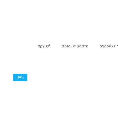
Skip
to
content
αρχική
ποιοι είμαστε
αγοράκι
-30%