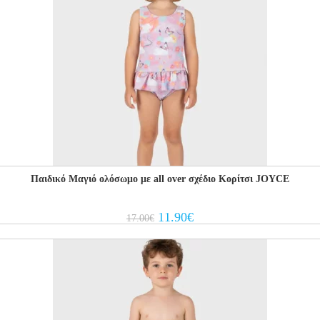
Παιδικό Μαγιό ολόσωμο με all over σχέδιο Κορίτσι JOYCE
Original
Current
11.90
€
17.00
€
price
price
was:
is:
17.00€.
11.90€.