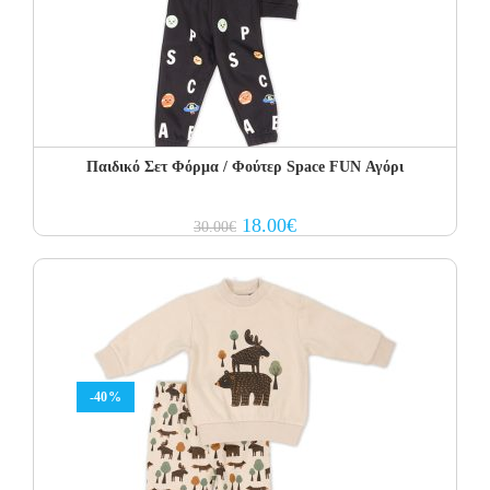
Παιδικό Σετ Φόρμα / Φούτερ Space FUN Αγόρι
Original
Current
18.00
€
30.00
€
price
price
was:
is:
30.00€.
18.00€.
-40%