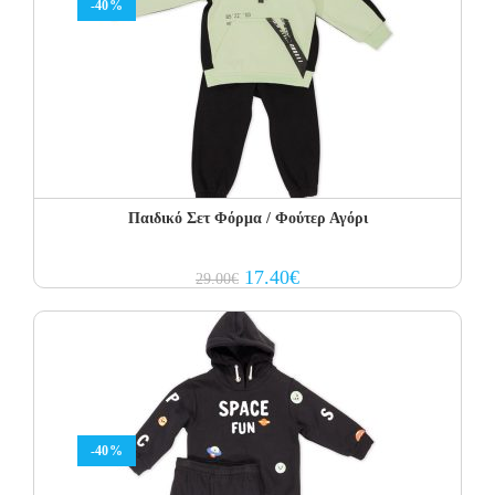
-40%
Παιδικό Σετ Φόρμα / Φούτερ Αγόρι
Original
Current
17.40
€
29.00
€
price
price
was:
is:
29.00€.
17.40€.
-40%