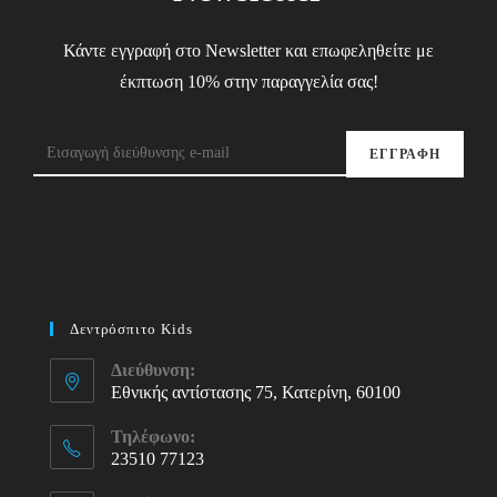
Κάντε εγγραφή στο Newsletter και επωφεληθείτε με
έκπτωση 10% στην παραγγελία σας!
ΕΓΓΡΑΦΗ
Δεντρόσπιτο Kids
Διεύθυνση:
Εθνικής αντίστασης 75, Κατερίνη, 60100
Τηλέφωνο:
23510 77123
Opens