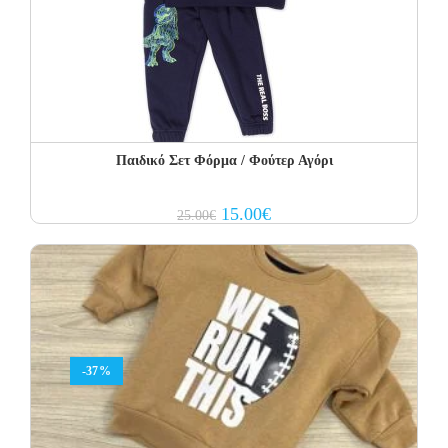
Παιδικό Σετ Φόρμα / Φούτερ Αγόρι
Original
Current
15.00
€
25.00
€
price
price
was:
is:
25.00€.
15.00€.
-37%