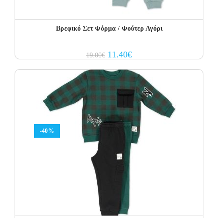
Βρεφικό Σετ Φόρμα / Φούτερ Αγόρι
Original
Current
11.40
€
19.00
€
price
price
was:
is:
19.00€.
11.40€.
-40%