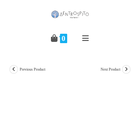
Skip
to
content
0
Previous Product
Next Product