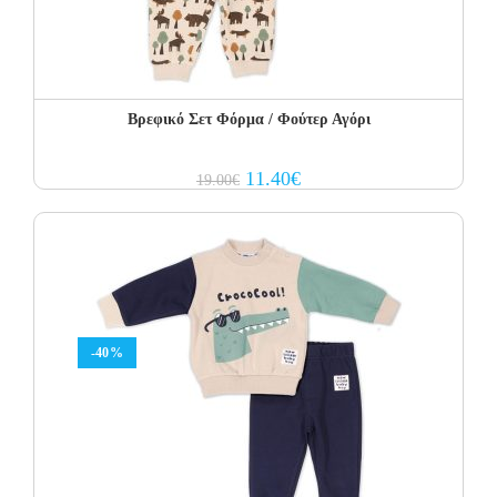
Βρεφικό Σετ Φόρμα / Φούτερ Αγόρι
Original
Current
11.40
€
19.00
€
price
price
was:
is:
19.00€.
11.40€.
-40%