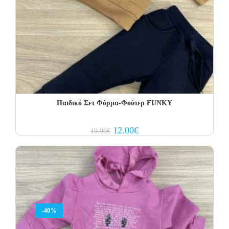
Παιδικό Σετ Φόρμα-Φούτερ FUNKY
Original
Current
12.00
€
19.00
€
price
price
was:
is:
19.00€.
12.00€.
-40%