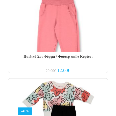
Παιδικό Σετ Φόρμα / Φούτερ smile Κορίτσι
Original
Current
12.00
€
20.00
€
price
price
was:
is:
20.00€.
12.00€.
-40%