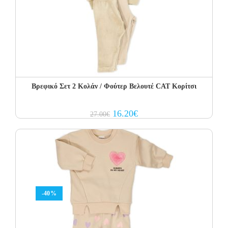
Βρεφικό Σετ 2 Κολάν / Φούτερ Βελουτέ CAT Κορίτσι
Original
Current
16.20
€
27.00
€
price
price
was:
is:
27.00€.
16.20€.
-40%