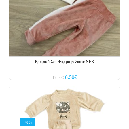
Βρεφικό Σετ Φόρμα βελουτέ NEK
Original
Current
8.50
€
17.00
€
price
price
was:
is:
17.00€.
8.50€.
-40%