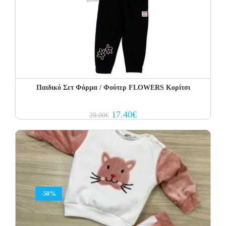
Παιδικό Σετ Φόρμα / Φούτερ FLOWERS Κορίτσι
Original
Current
17.40
€
29.00
€
price
price
was:
is:
29.00€.
17.40€.
-50%