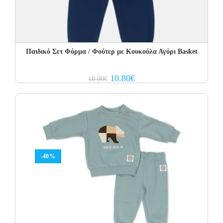
Παιδικό Σετ Φόρμα / Φούτερ με Κουκούλα Αγόρι Basket
Original
Current
10.80
€
18.00
€
price
price
was:
is:
18.00€.
10.80€.
-40%