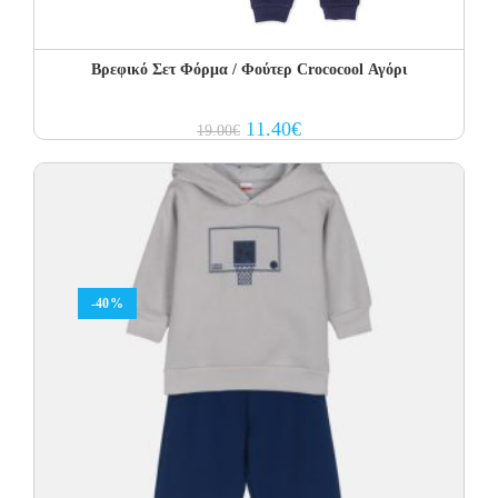
Βρεφικό Σετ Φόρμα / Φούτερ Crococool Αγόρι
Original
Current
11.40
€
19.00
€
price
price
was:
is:
19.00€.
11.40€.
-40%