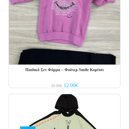
Παιδικό Σετ Φόρμα – Φούτερ Smile Κορίτσι
Original
Current
12.00
€
20.00
€
price
price
was:
is:
20.00€.
12.00€.