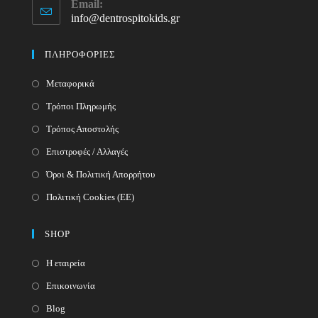
Email:
in
info@dentrospitokids.gr
Opens
your
in
your
application
ΠΛΗΡΟΦΟΡΙΕΣ
application
Μεταφορικά
Τρόποι Πληρωμής
Τρόπος Αποστολής
Επιστροφές / Αλλαγές
Όροι & Πολιτική Απορρήτου
Πολιτική Cookies (ΕΕ)
SHOP
Η εταιρεία
Επικοινωνία
Blog