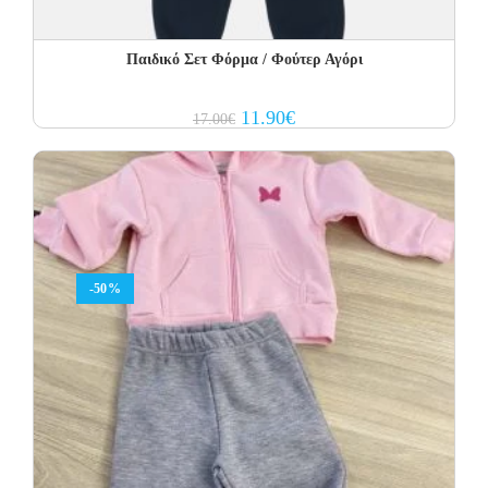
Παιδικό Σετ Φόρμα / Φούτερ Αγόρι
Original
Current
11.90
€
17.00
€
price
price
was:
is:
17.00€.
11.90€.
-50%