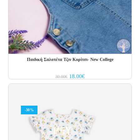
Παιδική Σαλοπέτα Τζιν Κορίτσι- New College
Original
Current
18.00
€
30.00
€
price
price
was:
is:
30.00€.
18.00€.
-30%