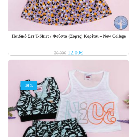
Παιδικό Σετ Τ-Shirt / Φούστα (Σορτς) Κορίτσι – Νew College
Original
Current
12.00
€
20.00
€
price
price
was:
is:
20.00€.
12.00€.
-50%