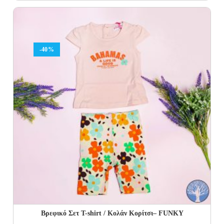
price
price
was:
is:
28.00€.
16.80€.
-40%
Βρεφικό Σετ Τ-shirt / Κολάν Κορίτσι– FUNKY