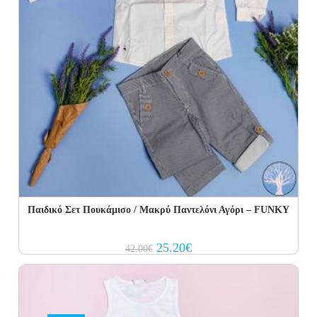
Παιδικό Σετ Πουκάμισο / Μακρύ Παντελόνι Αγόρι – FUNKY
Original
Current
25.20
€
42.00
€
price
price
was:
is:
42.00€.
25.20€.