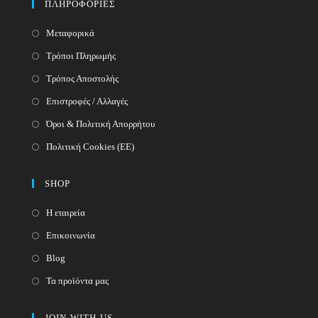
ΠΛΗΡΟΦΟΡΙΕΣ
application
Μεταφορικά
Τρόποι Πληρωμής
Τρόπος Αποστολής
Επιστροφές / Αλλαγές
Όροι & Πολιτική Απορρήτου
Πολιτική Cookies (ΕΕ)
SHOP
Η εταιρεία
Επικοινωνία
Blog
Τα προϊόντα μας
JOIN-WITH-US