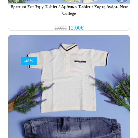
Βρεφικό Σετ 3τμχ T-shirt / Αμάνικο T-shirt / Σορτς Αγόρι- New
College
Original
Current
12.00
€
20.00
€
price
price
was:
is:
20.00€.
12.00€.
-40%