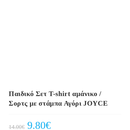
Παιδικό Σετ T-shirt αμάνικο /
Σορτς με στάμπα Αγόρι JOYCE
Original
9.80
€
Current
14.00
€
price
price
was:
is: