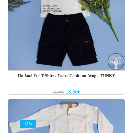
Παιδικό Σετ Τ-Shirt / Σορτς Capitano Αγόρι- FUNKY
Original
Current
18.60
€
31.00
€
price
price
was:
is:
31.00€.
18.60€.
-40%