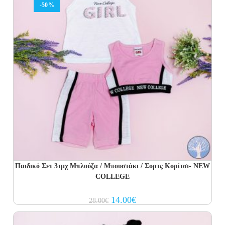
-50%
Παιδικό Σετ 3τμχ Μπλούζα / Μπουστάκι / Σορτς Κορίτσι- NEW
COLLEGE
Original
Current
14.00
€
28.00
€
price
price
was:
is:
28.00€.
14.00€.