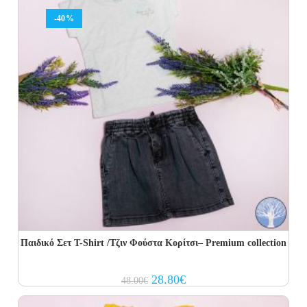
-40%
Παιδικό Σετ T-Shirt /Τζιν Φούστα Κορίτσι– Premium collection
Original
Current
28.80
€
48.00
€
price
price
was:
is:
48.00€.
28.80€.