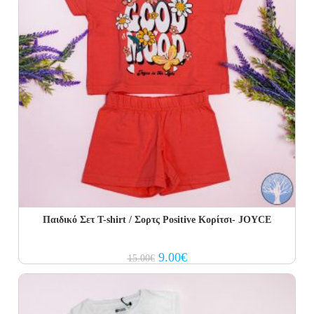
Παιδικό Σετ Τ-shirt / Σορτς Positive Κορίτσι- JOYCE
Original
Current
9.00
€
15.00
€
price
price
was:
is:
15.00€.
9.00€.