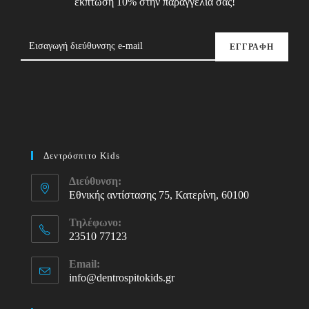
έκπτωση 10% στην παραγγελία σας!
ΕΓΓΡΑΦΗ
Δεντρόσπιτο Kids
Διεύθυνση:
Εθνικής αντίστασης 75, Κατερίνη, 60100
Τηλέφωνο:
23510 77123
Opens
Email:
in
info@dentrospitokids.gr
Opens
your
in
your
application