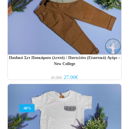
Παιδικό Σετ Πουκάμισο (λεπτό) / Παντελόνι (Ελαστικό) Αγόρι –
New College
Original
Current
27.00
€
45.00
€
price
price
was:
is:
45.00€.
27.00€.
-40%