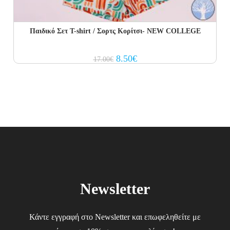
Παιδικό Σετ T-shirt / Σορτς Κορίτσι- NEW COLLEGE
Original
Current
8.50
€
17.00
€
price
price
was:
is:
17.00€.
8.50€.
Newsletter
Κάντε εγγραφή στο Newsletter και επωφεληθείτε με