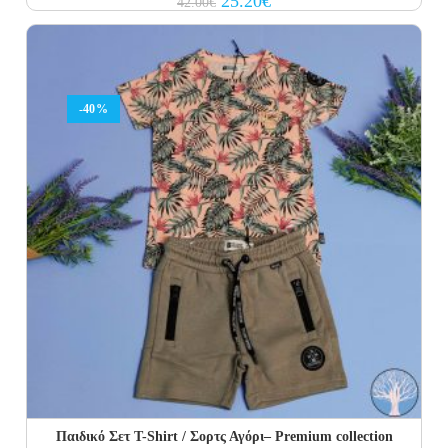
25.20
€
42.00
€
price
price
was:
is:
42.00€.
25.20€.
-40%
Παιδικό Σετ T-Shirt / Σορτς Αγόρι– Premium collection