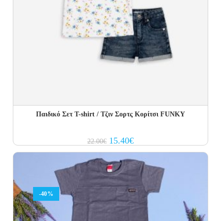
Παιδικό Σετ T-shirt / Τζιν Σορτς Κορίτσι FUNKY
Original
Current
15.40
€
22.00
€
price
price
was:
is:
22.00€.
15.40€.
-40%