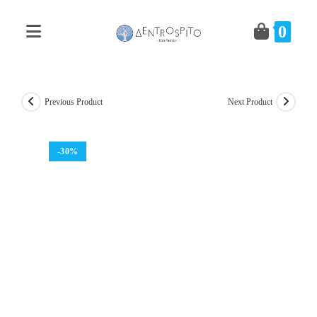
Skip
to
0
content
Previous Product
Next Product
-30%