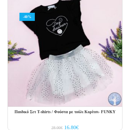
-40%
Παιδικό Σετ Τ-shirts / Φούστα με τούλι Κορίτσι- FUNKY
Original
Current
16.80
€
28.00
€