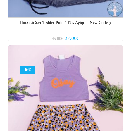
Παιδικό Σετ Τ-shirt Polo / Τζιν Αγόρι – New College
Original
Current
27.00
€
45.00
€
price
price
was:
is:
45.00€.
27.00€.
-40%