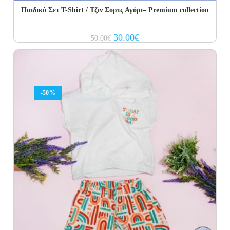
Παιδικό Σετ T-Shirt / Τζιν Σορτς Αγόρι– Premium collection
Original
Current
30.00
€
50.00
€
price
price
was:
is:
50.00€.
30.00€.
-50%