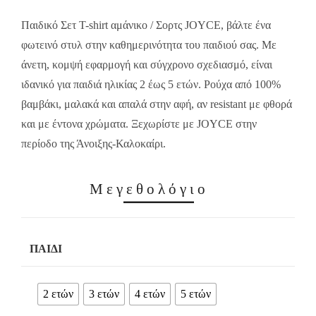
14.00€.
9.80€.
Παιδικό Σετ T-shirt αμάνικο / Σορτς JOYCE, βάλτε ένα
φωτεινό στυλ στην καθημερινότητα του παιδιού σας. Με
άνετη, κομψή εφαρμογή και σύγχρονο σχεδιασμό, είναι
ιδανικό για παιδιά ηλικίας 2 έως 5 ετών. Ρούχα από 100%
βαμβάκι, μαλακά και απαλά στην αφή, αν resistant με φθορά
και με έντονα χρώματα. Ξεχωρίστε με JOYCE στην
περίοδο της Άνοιξης-Καλοκαίρι.
Μεγεθολόγιο
ΠΑΙΔΊ
2 ετών
3 ετών
4 ετών
5 ετών