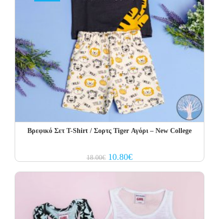
Βρεφικό Σετ Τ-Shirt / Σορτς Tiger Αγόρι – New College
Original
Current
10.80
€
18.00
€
price
price
was:
is:
18.00€.
10.80€.