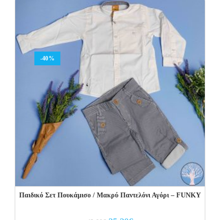
37.00€.
22.20€.
-40%
Παιδικό Σετ Πουκάμισο / Μακρύ Παντελόνι Αγόρι – FUNKY
Original
Current