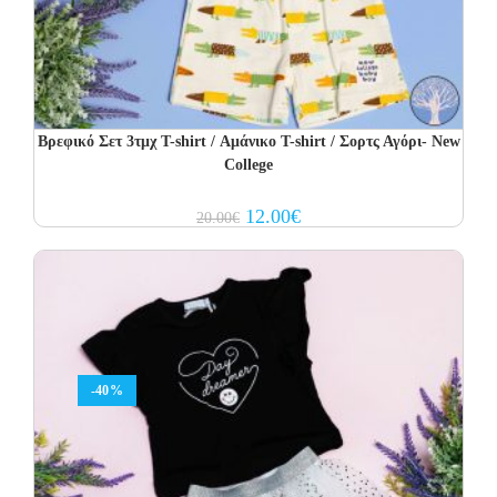
Βρεφικό Σετ 3τμχ T-shirt / Αμάνικο T-shirt / Σορτς Αγόρι- New
College
Original
Current
12.00
€
20.00
€
price
price
was:
is:
20.00€.
12.00€.
-40%