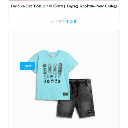
Παιδικό Σετ Τ-Shirt / Φούστα ( Σορτς) Κορίτσι– New College
Original
Current
24.00
€
40.00
€
price
price
was:
is:
40.00€.
24.00€.
-30%