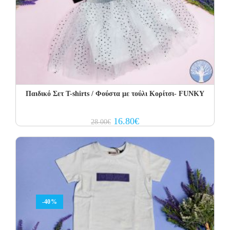
Παιδικό Σετ Τ-shirts / Φούστα με τούλι Κορίτσι- FUNKY
Original
Current
16.80
€
28.00
€
price
price
was:
is:
28.00€.
16.80€.
-40%