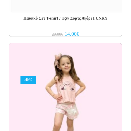
Παιδικό Σετ T-shirt / Τζιν Σορτς Αγόρι FUNKY
Original
Current
14.00
€
20.00
€
price
price
was:
is:
20.00€.
14.00€.
-40%