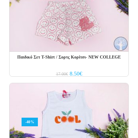
Παιδικό Σετ Τ-Shirt / Σορτς Κορίτσι- NEW COLLEGE
Original
Current
8.50
€
17.00
€
price
price
was:
is:
17.00€.
8.50€.
-40%