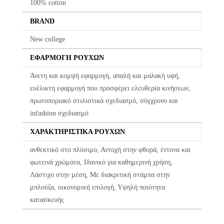
κατά την παράδοση.
100% cotton
BRAND
Η πρώτη αλλαγή κοστίζει 5€ για Ελλάδα όλη την Ελλάδα. Οι
επόμενες αλλαγές είναι +8.50€
New college
Όλα τα προϊόντα περνούν από μία λεπτομερή και προσεκτική
ΕΦΑΡΜΟΓΉ ΡΟΎΧΩΝ
διαδικασία ελέγχου πριν από την αποστολή τους.
Άνετη και κομψή εφαρμογή, απαλή και μαλακή υφή,
Σε περίπτωση που κάποιο προϊόν έχει παραδοθεί σε κάποιον
ευέλικτη εφαρμογή που προσφέρει ελευθερία κινήσεων,
πελάτη μας και είναι ελαττωματικό χωρίς να γίνει αντιληπτό από
πρωτοποριακό στιλιστικά σχεδιασμό, σύγχρονο και
εμάς, δεσμευόμαστε με άμεση αντικατάστασή του προϊόντος,
infashion σχεδιασμό
χωρίς καμία οικονομική επιβάρυνση του πελάτη.
ΧΑΡΑΚΤΗΡΙΣΤΙΚΆ ΡΟΎΧΩΝ
ανθεκτικό στο πλύσιμο, Αντοχή στην φθορά, έντονα και
φωτεινά χρώματα, Ιδανικό για καθημερινή χρήση,
Λάστιχο στην μέση, Με διακριτική στάμπα στην
μπλούζα, οικονομική επιλογή, Υψηλή ποιότητα
κατασκευής