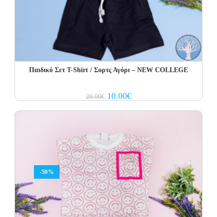
Παιδικό Σετ Τ-Shirt / Σορτς Αγόρι – NEW COLLEGE
Original
Current
10.00
€
28.00
€
price
price
was:
is:
28.00€.
10.00€.
-50%