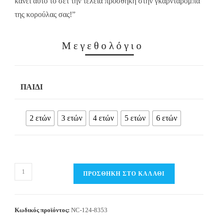
κάνει αυτό το σετ την τέλεια προσθήκη στην γκαρνταρόμπα
της κορούλας σας!”
Μεγεθολόγιο
ΠΑΙΔΊ
2 ετών
3 ετών
4 ετών
5 ετών
6 ετών
Παιδικό
ΠΡΟΣΘΉΚΗ ΣΤΟ ΚΑΛΆΘΙ
Σετ
Τ-
Shirt
Κωδικός προϊόντος:
NC-124-8353
/