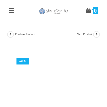
Skip
to
0
content
Previous Product
Next Product
-40%