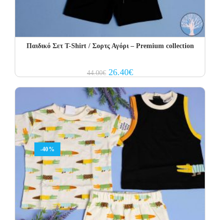
Παιδικό Σετ T-Shirt / Σορτς Αγόρι – Premium collection
Original
Current
26.40
€
44.00
€
price
price
was:
is:
44.00€.
26.40€.
-40%