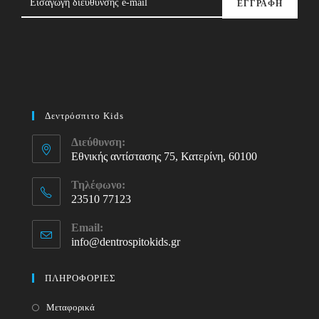
ΕΓΓΡΑΦΗ
Δεντρόσπιτο Kids
Διεύθυνση:
Εθνικής αντίστασης 75, Κατερίνη, 60100
Τηλέφωνο:
23510 77123
Opens
Email:
in
info@dentrospitokids.gr
Opens
your
in
your
application
ΠΛΗΡΟΦΟΡΙΕΣ
application
Μεταφορικά