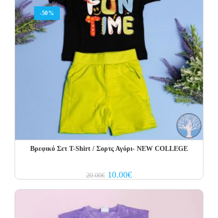
-50%
Βρεφικό Σετ Τ-Shirt / Σορτς Αγόρι- NEW COLLEGE
Original
Current
10.00
€
20.00
€
price
price
was:
is:
20.00€.
10.00€.