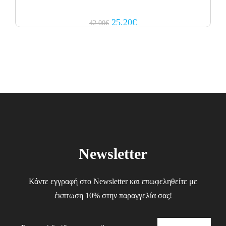
Original
Current
25.20
€
42.00
€
price
price
was:
is:
42.00€.
25.20€.
Newsletter
Κάντε εγγραφή στο Newsletter και επωφεληθείτε με
έκπτωση 10% στην παραγγελία σας!