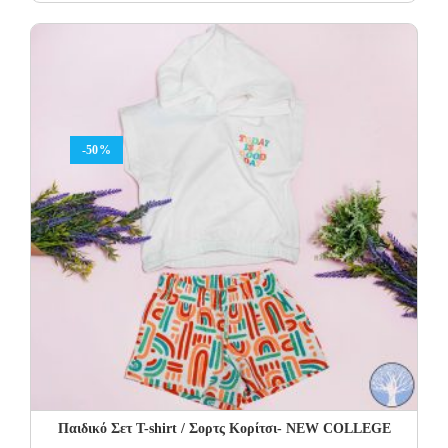
price
price
was:
is:
15.00€.
7.50€.
-50%
Παιδικό Σετ T-shirt / Σορτς Κορίτσι- NEW COLLEGE