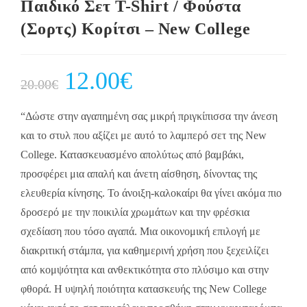
Παιδικό Σετ Τ-Shirt / Φούστα
(Σορτς) Κορίτσι – Νew College
Original
12.00
€
Current
20.00
€
price
price
was:
is:
20.00€.
12.00€.
“Δώστε στην αγαπημένη σας μικρή πριγκίπισσα την άνεση
και το στυλ που αξίζει με αυτό το λαμπερό σετ της New
College. Κατασκευασμένο απολύτως από βαμβάκι,
προσφέρει μια απαλή και άνετη αίσθηση, δίνοντας της
ελευθερία κίνησης. Το άνοιξη-καλοκαίρι θα γίνει ακόμα πιο
δροσερό με την ποικιλία χρωμάτων και την φρέσκια
σχεδίαση που τόσο αγαπά. Μια οικονομική επιλογή με
διακριτική στάμπα, για καθημερινή χρήση που ξεχειλίζει
από κομψότητα και ανθεκτικότητα στο πλύσιμο και στην
φθορά. Η υψηλή ποιότητα κατασκευής της New College