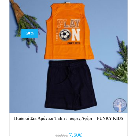
-50%
Παιδικό Σετ Αμάνικο T-shirt- σορτς Αγόρι – FUNKY KIDS
Original
Current
7.50
€
15.00
€