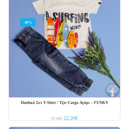
-40%
Παιδικό Σετ Τ-Shirt / Τζιν Cargo Αγόρι – FUNKY
Original
Current
22.20
€
37.00
€
price
price
was:
is: