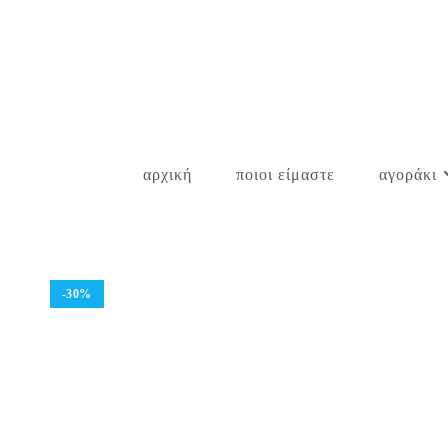
Skip
to
content
αρχική
ποιοι είμαστε
αγοράκι
-30%