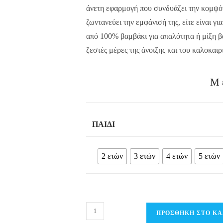
άνετη εφαρμογή που συνδυάζει την κομψό
ζωντανεύει την εμφάνισή της, είτε είναι γ
από 100% βαμβάκι για απαλότητα ή μίξη βα
ζεστές μέρες της άνοιξης και του καλοκαιρ
Μ
ΠΑΙΔΊ
2 ετών
3 ετών
4 ετών
5 ετών
Παιδικό
ΠΡΟΣΘΉΚΗ ΣΤΟ ΚΑ
Σετ