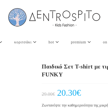
κοριτσάκι
hot
premium
on
Παιδικό Σετ T-shirt με τ
FUNKY
Original
20.30
€
Current
29.00
€
price
price
was:
is:
29.00€.
20.30€.
Ζωντανέψτε την καθημερινότητα της μικρή