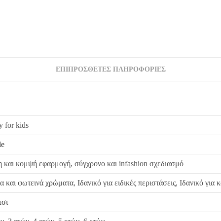
Σε περίπτωση που κάποιο προϊόν έχει παραδοθεί
από εμάς, δεσμευόμαστε με άμεση αντικατάστασ
ΕΠΙΠΡΌΣΘΕΤΕΣ ΠΛΗΡΟΦΟΡΊΕΣ
 for kids
le
η και κομψή εφαρμογή, σύγχρονο και infashion σχεδιασμό
α και φωτεινά χρώματα, Ιδανικό για ειδικές περιστάσεις, Ιδανικό για
τσι