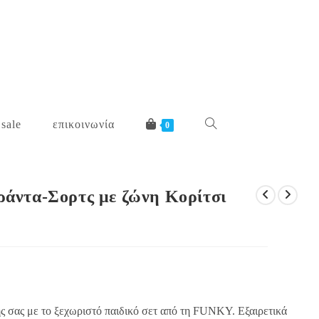
 sale
επικοινωνία
toggle
0
website
ιράντα-Σορτς με ζώνη Κορίτσι
search
ς σας με το ξεχωριστό παιδικό σετ από τη FUNKY. Εξαιρετικά