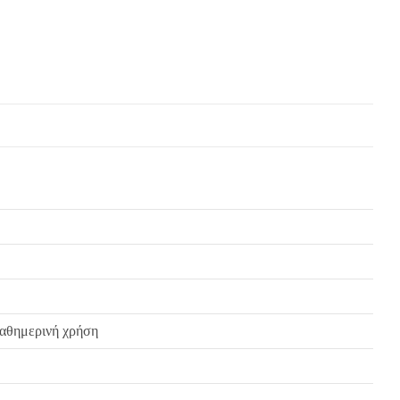
 σε κάποιον πελάτη μας και είναι ελαττωματικό χωρίς να γίνει αντιληπτό
ή του προϊόντος, χωρίς καμία οικονομική επιβάρυνση του πελάτη.
 καθημερινή χρήση