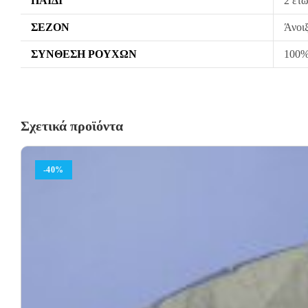
ΠΑΙΔΊ
2 ετώ
ΣΕΖΌΝ
Άνοι
ΣΎΝΘΕΣΗ ΡΟΎΧΩΝ
100% 
Σχετικά προϊόντα
-40%